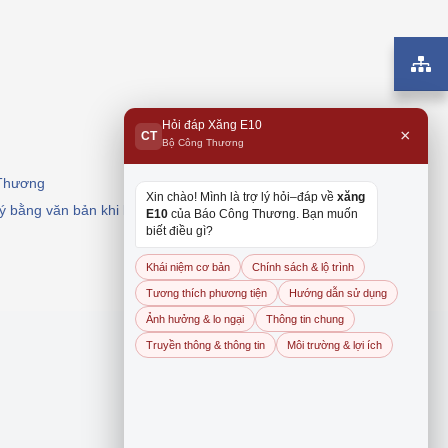
Hỏi đáp Xăng E10
×
CT
Bộ Công Thương
 Thương
Xin chào! Mình là trợ lý hỏi–đáp về
xăng
 ý bằng văn bản khi khai thác, dẫn nguồn.
E10
của Báo Công Thương. Bạn muốn
biết điều gì?
Khái niệm cơ bản
Chính sách & lộ trình
Tương thích phương tiện
Hướng dẫn sử dụng
Ảnh hưởng & lo ngại
Thông tin chung
Truyền thông & thông tin
Môi trường & lợi ích