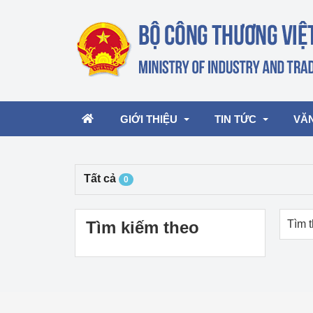
GIỚI THIỆU
TIN TỨC
VĂ
Tất cả
0
Lãnh đạo Bộ
Hoạt động
Văn 
Chức năng nhiệm vụ
Giải thưởng Công n
Văn 
Tìm kiếm theo
Tìm t
mại, Dịch vụ Việt N
Cơ cấu tổ chức
Văn 
Công Thương 57
Hoạt động của Bộ t