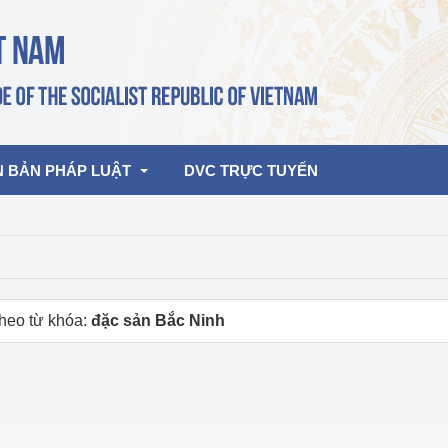
N BẢN PHÁP LUẬT
DVC TRỰC TUYẾN
bản pháp quy
Hoạt động của lãnh đạo Đảng, Nhà 
nước
ghiệp, Thương 
bản điều hành
heo từ khóa:
đặc sản Bắc Ninh
am 2026
Hoạt động của Lãnh đạo Bộ
bản hợp nhất
Hoạt động của các đơn vị
rưởng