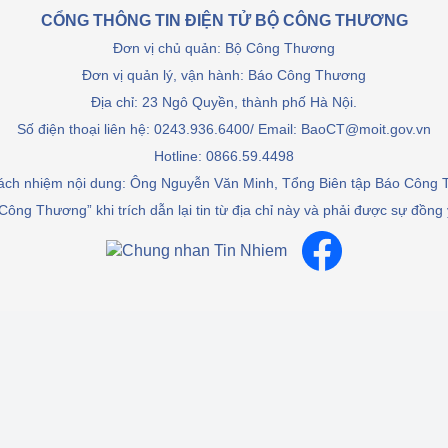
 luận
Họp báo
CỔNG THÔNG TIN ĐIỆN TỬ BỘ CÔNG THƯƠNG
Đơn vị chủ quản: Bộ Công Thương
Thông cáo báo chí
Đơn vị quản lý, vận hành: Báo Công Thương
Điểm báo
Địa chỉ: 23 Ngô Quyền, thành phố Hà Nội.
Số điện thoại liên hệ: 0243.936.6400/ Email: BaoCT@moit.gov.vn
Nông Lâm Thủy sản
Hotline:
0866.59.4498
rách nhiệm nội dung: Ông Nguyễn Văn Minh, Tổng Biên tập Báo Công
n lực
Công Thương” khi trích dẫn lại tin từ địa chỉ này và phải được sự đồng
Tổ chức kiểm định kỹ thuật an toàn lao 
động thuộc thẩm quyền quản lý của 
g Thương
Bộ Công Thương
Công Thương
Tổ chức được cấp GCN đăng ký, hoạt 
động kiểm định thiết bị, dụng cụ điện 
làm việc ở môi trường không có nguy 
hiểm khí, bụi nổ
tiết kiệm và 
Hiệu quả năng lượng