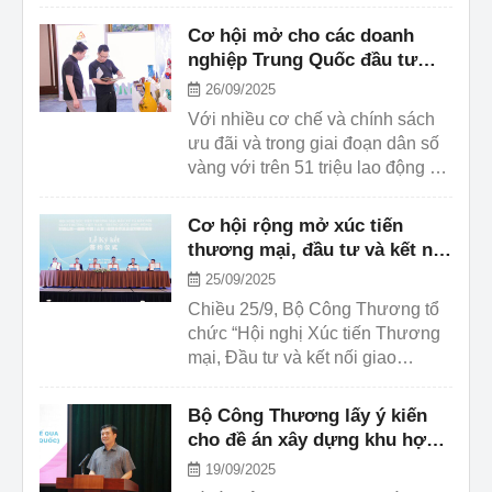
xuất khẩu hàng hóa, xây dựng
thương hiệu tại thị trường Trung
Cơ hội mở cho các doanh
Quốc, Bộ Công Thương (Vụ Phát
nghiệp Trung Quốc đầu tư
triển thị trường nước ngoài) dự
vào Việt Nam
26/09/2025
kiến tổ chức Hội nghị xúc tiến
Với nhiều cơ chế và chính sách
thương mại và đầu tư Việt Nam –
ưu đãi và trong giai đoạn dân số
Trung Quốc (Đức Châu) và giới
vàng với trên 51 triệu lao động có
thiệu, quảng bá sản phẩm xuất
trình độ cao, thích ứng nhanh với
khẩu đặc sắc ...
công nghệ hiện đại; Việt Nam
Cơ hội rộng mở xúc tiến
cũng là nền kinh tế mở, với 17
thương mại, đầu tư và kết nối
Hiệp định thương mại tự do đã
giao thương Việt Nam - Trung
25/09/2025
được ký kết... tạo điều kiện thuận
Quốc
Chiều 25/9, Bộ Công Thương tổ
lợi để doanh nghiệp tìm kiếm và
chức “Hội nghị Xúc tiến Thương
mở rộng hợp tác quốc tế. Với
mại, Đầu tư và kết nối giao
những điều kiện đầy thuận lợi ...
thương Việt Nam - Trung Quốc
(Sơn Đông)”. Thông qua chương
Bộ Công Thương lấy ý kiến
trình, các doanh nghiệp hai bên
cho đề án xây dựng khu hợp
có cơ hội gặp gỡ, giao lưu, trao
tác kinh tế qua biên giới Việt
19/09/2025
đổi trực tiếp về các vấn đề doanh
Nam-Trung Quốc