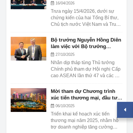
Bộ Thương mại Trung Quốc
16/04/2026
chuỗi hoạt động xúc tiến thương
Vương Văn Đào ký kết văn
Trưa ngày 15/4/2026, dưới sự
mại, đầu tư tại Trung Quốc bao
kiện hợp tác trong lĩnh vực
chứng kiến của hai Tổng Bí thư,
gồm: (i) đưa doanh nghiệp tham
kinh tế thương mại
Chủ tịch nước Việt Nam và Trung
gia chuỗi hoạt động xúc tiến
Quốc, Bộ trưởng Lê Mạnh Hùng
thương mại, đầu ...
và Bộ trưởng Bộ Thương mại
Bộ trưởng Nguyễn Hồng Diên
Trung Quốc Vương Văn Đào
làm việc với Bộ trưởng
đã ký kết “Bản ghi nhớ về thành
Thương mại Trung Quốc
27/10/2025
lập nhóm công tác đàm phán thúc
Vương Văn Đào
Nhân dịp tháp tùng Thủ tướng
đẩy xây dựng Khu hợp tác kinh tế
Chính phủ tham dự Hội nghị Cấp
qua biên giới Việt Nam – Trung
cao ASEAN lần thứ 47 và các Hội
Quốc” và “Bản ghi nhớ về thành
nghị liên quan tại Kuala Lumpur,
lập nhóm công ...
Malaysia, ngày 27/10/2025, Bộ
Mời tham dự Chương trình
trưởng Nguyễn Hồng Diên đã
xúc tiến thương mại, đầu tư
tiếp xúc song phương với Bộ
và giới thiệu, quảng bá sản
06/10/2025
trưởng Bộ Thương mại Trung
phẩm đặc sắc Việt Nam –
Triển khai kế hoạch xúc tiến
Quốc Vương Văn Đào.
Trung Quốc
thương mại năm 2025, nhằm hỗ
trợ doanh nghiệp tăng cường