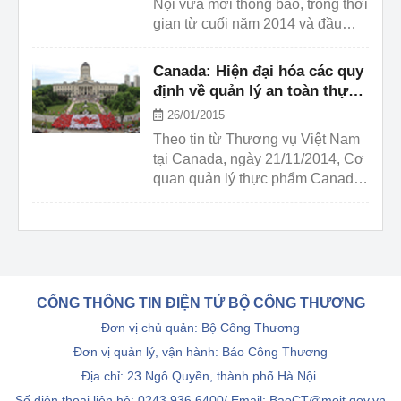
Nội vừa mới thông báo, trong thời
gian từ cuối năm 2014 và đầu
năm 2015, cơ quan quản lý nhập
khẩu của nước này ghi nhận số
Canada: Hiện đại hóa các quy
lượng nông thủy sản nhập khẩu
định về quản lý an toàn thực
có xuất xứ Việt Nam bị từ chối
phẩm của CFIA
26/01/2015
nhập khẩu do vi phạm các quy
Theo tin từ Thương vụ Việt Nam
định vệ sinh, an toàn thực phẩm,
tại Canada, ngày 21/11/2014, Cơ
quy định về nhãn mác ngày càng
quan quản lý thực phẩm Canada
tăng, cụ thể như:
(Canada Food Inspection
Agency-CFA) đã tổ chức cuộc
họp cung cấp thông tin về hiện
đại hóa các quy định quản lý an
toàn thực phẩm (Food Regulatory
Modernization) của Canada dành
CỔNG THÔNG TIN ĐIỆN TỬ BỘ CÔNG THƯƠNG
cho các đối tác nước ngoài. Dưới
Đơn vị chủ quản: Bộ Công Thương
đây là các nội dung chính:
Đơn vị quản lý, vận hành: Báo Công Thương
Địa chỉ: 23 Ngô Quyền, thành phố Hà Nội.
Số điện thoại liên hệ: 0243.936.6400/ Email: BaoCT@moit.gov.vn