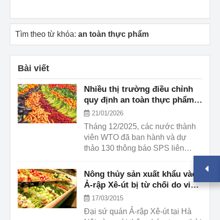
Tìm theo từ khóa:
an toàn thực phẩm
Bài viết
Nhiều thị trường điều chỉnh
quy định an toàn thực phẩm,
kiểm dịch
21/01/2026
Tháng 12/2025, các nước thành
viên WTO đã ban hành và dự
thảo 130 thông báo SPS liên
quan an toàn thực phẩm, kiểm
dịch, có thể tác động đến nông
Nông thủy sản xuất khẩu vào
sản xuất khẩu của Việt Nam.
Ả-rập Xê-út bị từ chối do vi
phạm quy định vệ sinh an
17/03/2015
toàn thực phẩm
Đại sứ quán Ả-rập Xê-út tại Hà