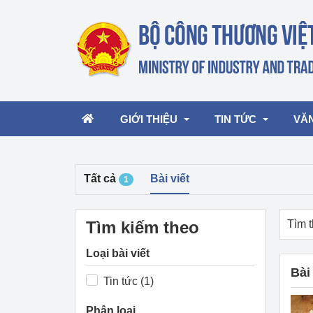
GIỚI THIỆU
TIN TỨC
VĂ
Tất cả
Bài viết
1
Lãnh đạo Bộ
Hoạt động
Văn 
Chức năng nhiệm vụ
Giải thưởng Công n
Văn 
Tìm kiếm theo
Tìm t
mại, Dịch vụ Việt N
Cơ cấu tổ chức
Văn 
Loại bài viết
Công Thương 57
Bài 
Tin tức (1)
Hoạt động của Bộ t
Phân loại