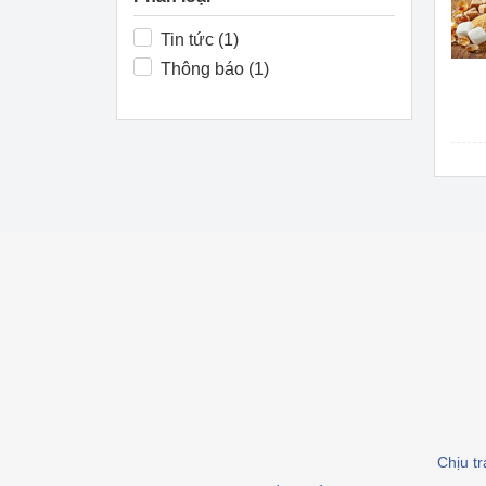
Công Thương - Công
Tin tức (1)
Chuyển đổi số
Thông báo (1)
Lịch sử phát triển
Bản tin Thị trường 
Phát triển nguồn nhâ
Phát triển bền vững
Tổ chức kiểm định
Văn hóa ngành Côn
Tái cơ cấu ngành 
Quản lý thị trường
Chịu t
Sử dụng năng lượng 