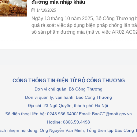
đường mía nhập khẩu
 luận
Họp báo
14/10/2025
Thông cáo báo chí
Ngày 13 tháng 10 năm 2025, Bộ Công Thương b
quả rà soát việc áp dụng biện pháp chống lẩn t
Điểm báo
số sản phẩm đường mía (mã vụ việc AR02.AC0
Nông Lâm Thủy sản
n lực
CỔNG THÔNG TIN ĐIỆN TỬ BỘ CÔNG THƯƠNG
Tổ chức kiểm định kỹ thuật an toàn lao 
Đơn vị chủ quản: Bộ Công Thương
động thuộc thẩm quyền quản lý của 
g Thương
Bộ Công Thương
Đơn vị quản lý, vận hành: Báo Công Thương
Địa chỉ: 23 Ngô Quyền, thành phố Hà Nội.
Công Thương
Tổ chức được cấp GCN đăng ký, hoạt 
Số điện thoại liên hệ: 0243.936.6400/ Email: BaoCT@moit.gov.vn
động kiểm định thiết bị, dụng cụ điện 
Hotline:
0866.59.4498
làm việc ở môi trường không có nguy 
hiểm khí, bụi nổ
rách nhiệm nội dung: Ông Nguyễn Văn Minh, Tổng Biên tập Báo Công
tiết kiệm và 
Hiệu quả năng lượng