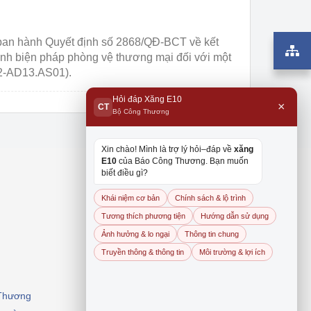
an hành Quyết định số 2868/QĐ-BCT về kết
ránh biện pháp phòng vệ thương mại đối với một
2-AD13.AS01).
Hỏi đáp Xăng E10
×
CT
Bộ Công Thương
Xin chào! Mình là trợ lý hỏi–đáp về
xăng
E10
của Báo Công Thương. Bạn muốn
biết điều gì?
Khái niệm cơ bản
Chính sách & lộ trình
Tương thích phương tiện
Hướng dẫn sử dụng
Ảnh hưởng & lo ngại
Thông tin chung
Truyền thông & thông tin
Môi trường & lợi ích
 Thương