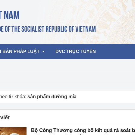
N BẢN PHÁP LUẬT
DVC TRỰC TUYẾN
bản pháp quy
Hoạt động của lãnh đạo Đảng, Nhà 
nước
ghiệp, Thương 
bản điều hành
heo từ khóa:
sản phẩm đường mía
am 2026
Hoạt động của Lãnh đạo Bộ
bản hợp nhất
Hoạt động của các đơn vị
viết
rưởng
Bộ Công Thương công bố kết quả rà soát b