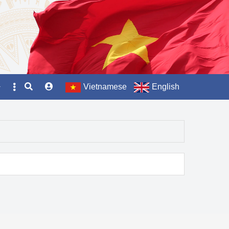
Vietnamese
English
hợp
 thương mại
o thống kê
 Năng lực sản xuất sản 
hiệp