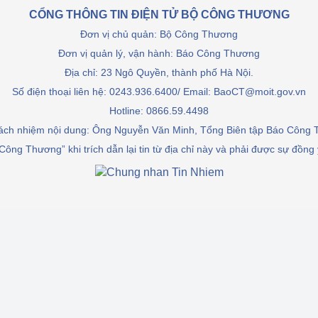
 luận
Họp báo
Cơ sở dữ liệu
CỔNG THÔNG TIN ĐIỆN TỬ BỘ CÔNG THƯƠNG
Thương
Đơn vị chủ quản: Bộ Công Thương
Thông cáo báo chí
Đơn vị quản lý, vận hành: Báo Công Thương
Điều tra TKQG
Điểm báo
Địa chỉ: 23 Ngô Quyền, thành phố Hà Nội.
Số điện thoại liên hệ: 0243.936.6400/ Email: BaoCT@moit.gov.vn
Nông Lâm Thủy sản
Hotline:
0866.59.4498
rách nhiệm nội dung: Ông Nguyễn Văn Minh, Tổng Biên tập Báo Công
n lực
Công Thương” khi trích dẫn lại tin từ địa chỉ này và phải được sự đồng
Tổ chức kiểm định kỹ thuật an toàn lao 
động thuộc thẩm quyền quản lý của 
g Thương
Bộ Công Thương
ông Thương
Tổ chức được cấp GCN đăng ký, hoạt 
động kiểm định thiết bị, dụng cụ điện 
làm việc ở môi trường không có nguy 
hiểm khí, bụi nổ
tiết kiệm và 
Hiệu quả năng lượng