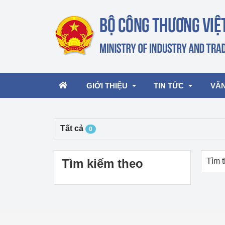
GIỚI THIỆU
TIN TỨC
VĂN
Tất cả
0
Lãnh đạo Bộ
Hoạt động
Văn 
Chức năng nhiệm vụ
Giải thưởng Công n
Văn 
Tìm kiếm theo
Tìm t
mại, Dịch vụ Việt N
Cơ cấu tổ chức
Văn 
Công Thương 57
Hoạt động của Bộ t