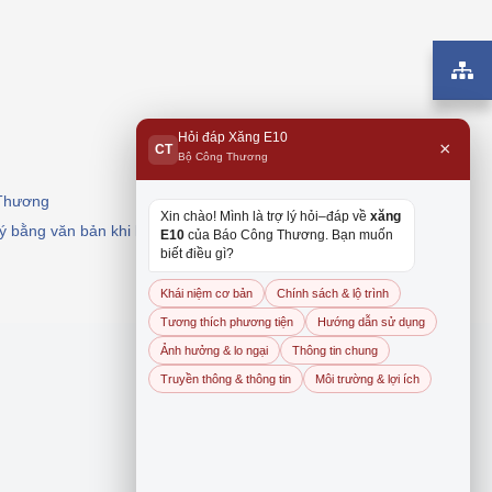
 thống kê ngành Công 
 về Thương mại điện tử
Hỏi đáp Xăng E10
×
CT
Bộ Công Thương
 Thương
Xin chào! Mình là trợ lý hỏi–đáp về
xăng
 ý bằng văn bản khi khai thác, dẫn nguồn.
E10
của Báo Công Thương. Bạn muốn
biết điều gì?
Khái niệm cơ bản
Chính sách & lộ trình
Tương thích phương tiện
Hướng dẫn sử dụng
Ảnh hưởng & lo ngại
Thông tin chung
Truyền thông & thông tin
Môi trường & lợi ích