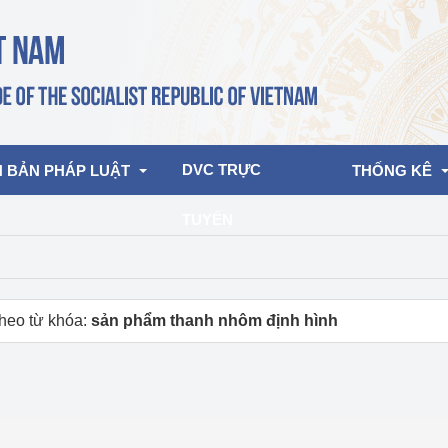
DVC TRỰC 
 BẢN PHÁP LUẬT
THỐNG KÊ
TUYẾN
bản pháp quy
Hoạt động của lãnh đạo Đảng, Nhà 
Báo cáo tổng 
nước
ghiệp, Thương 
bản điều hành
Nhượng quyền
heo từ khóa:
sản phẩm thanh nhôm định hình
am 2026
Hoạt động của Lãnh đạo Bộ
bản hợp nhất
Chế độ báo cá
Hoạt động của các đơn vị
Điều tra TKQG
rưởng
phẩm công ng