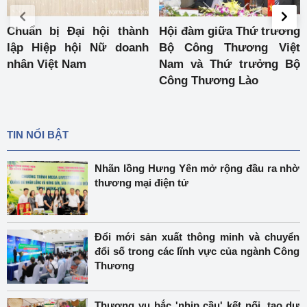
h
Hội đàm giữa Thứ trưởng
Bộ Công Thương và Tạ
h
Bộ Công Thương Việt
chí Cộng sản ký Thỏ
Nam và Thứ trưởng Bộ
thuận hợp tác tuyê
Công Thương Lào
truyền
TIN NỔI BẬT
Nhãn lồng Hưng Yên mở rộng đầu ra nhờ
thương mại điện tử
Đổi mới sản xuất thông minh và chuyển
đổi số trong các lĩnh vực của ngành Công
Thương
Thương vụ bắc 'nhịp cầu' kết nối, tạo dư