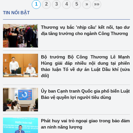
1
2
3
4
5
»
»»
TIN NỔI BẬT
Thương vụ bắc 'nhịp cầu' kết nối, tạo dư
địa tăng trưởng cho ngành Công Thương
Bộ trưởng Bộ Công Thương Lê Mạnh
Hùng giải đáp nhiều nội dung tại phiên
thảo luận Tổ về dự án Luật Dầu khí (sửa
đổi)
Ủy ban Cạnh tranh Quốc gia phổ biến Luật
Bảo vệ quyền lợi người tiêu dùng
Phát huy vai trò ngoại giao trong bảo đảm
an ninh năng lượng