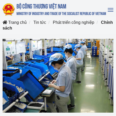
To
na
Trang chủ
Tin tức
Phát triển công nghiệp
Chính
sách