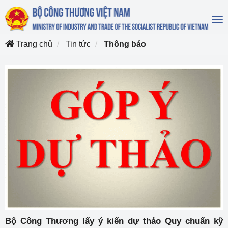
To
na
Trang chủ
Tin tức
Thông báo
Bộ Công Thương lấy ý kiến dự thảo Quy chuẩn kỹ