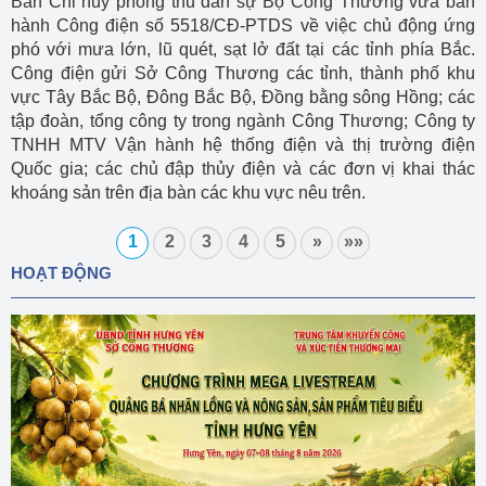
Ban Chỉ huy phòng thủ dân sự Bộ Công Thương vừa ban
hành Công điện số 5518/CĐ-PTDS về việc chủ động ứng
phó với mưa lớn, lũ quét, sạt lở đất tại các tỉnh phía Bắc.
Công điện gửi Sở Công Thương các tỉnh, thành phố khu
vực Tây Bắc Bộ, Đông Bắc Bộ, Đồng bằng sông Hồng; các
tập đoàn, tổng công ty trong ngành Công Thương; Công ty
TNHH MTV Vận hành hệ thống điện và thị trường điện
Quốc gia; các chủ đập thủy điện và các đơn vị khai thác
khoáng sản trên địa bàn các khu vực nêu trên.
1
2
3
4
5
»
»»
HOẠT ĐỘNG