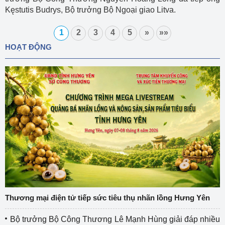
Kęstutis Budrys, Bộ trưởng Bộ Ngoại giao Litva.
1
2
3
4
5
»
»»
HOẠT ĐỘNG
Thương mại điện tử tiếp sức tiêu thụ nhãn lồng Hưng Yên
Bộ trưởng Bộ Công Thương Lê Mạnh Hùng giải đáp nhiều