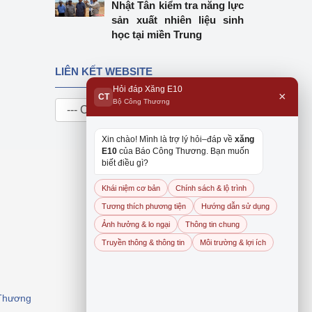
Nhật Tân kiểm tra năng lực
sản xuất nhiên liệu sinh
học tại miền Trung
LIÊN KẾT WEBSITE
Hỏi đáp Xăng E10
×
CT
Bộ Công Thương
Xin chào! Mình là trợ lý hỏi–đáp về
xăng
E10
của Báo Công Thương. Bạn muốn
biết điều gì?
Khái niệm cơ bản
Chính sách & lộ trình
Tương thích phương tiện
Hướng dẫn sử dụng
Ảnh hưởng & lo ngại
Thông tin chung
Truyền thông & thông tin
Môi trường & lợi ích
 Thương