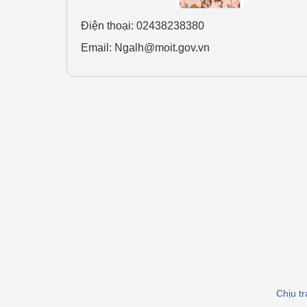
hiệu quả
Điện thoại: 02438238380
Khoa học, công nghệ
Email: Ngalh@moit.gov.vn
tạo
Thông báo
Bảo vệ môi trường
Bảo vệ nền tảng tư 
Doanh nghiệp - Ngư
Xúc tiến thương mại
Thị trường nước ngo
Thị trường trong nư
Ngành Công Thương 
Chịu t
Đại hội XIV của Đản