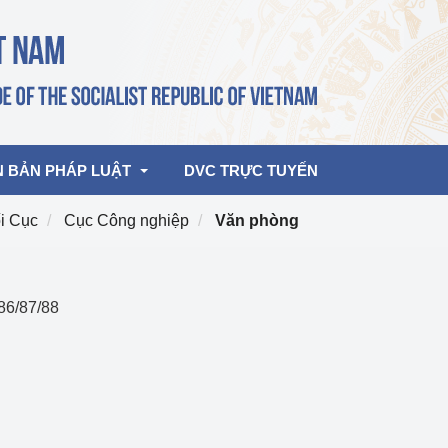
N BẢN PHÁP LUẬT
DVC TRỰC TUYẾN
i Cục
Cục Công nghiệp
Văn phòng
bản pháp quy
Hoạt động của lãnh đạo Đảng, Nhà 
nước
386/87/88
ghiệp, Thương 
bản điều hành
am 2026
Hoạt động của Lãnh đạo Bộ
bản hợp nhất
Hoạt động của các đơn vị
rưởng