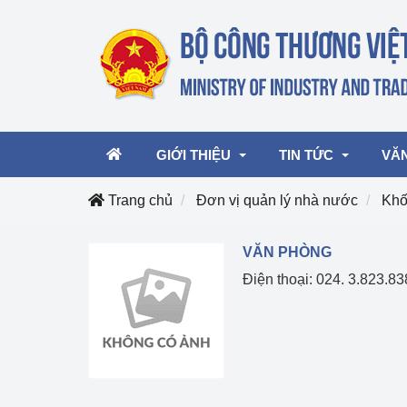
GIỚI THIỆU
TIN TỨC
VĂ
Trang chủ
Đơn vị quản lý nhà nước
Khố
Lãnh đạo Bộ
Hoạt động
Văn 
VĂN PHÒNG
Điện thoại: 024. 3.823.8
Chức năng nhiệm vụ
Giải thưởng Công n
Văn 
mại, Dịch vụ Việt N
Cơ cấu tổ chức
Văn 
Công Thương 57
Hoạt động của Bộ t