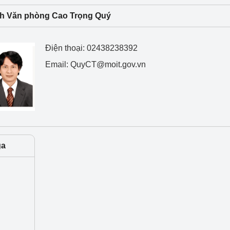
 luận
Họp báo
h Văn phòng Cao Trọng Quý
Thông cáo báo chí
Điện thoại: 02438238392
Điểm báo
Email: QuyCT@moit.gov.vn
Nông Lâm Thủy sản
n lực
Tổ chức kiểm định kỹ thuật an toàn lao 
ga
động thuộc thẩm quyền quản lý của 
g Thương
Bộ Công Thương
Công Thương
Tổ chức được cấp GCN đăng ký, hoạt 
động kiểm định thiết bị, dụng cụ điện 
làm việc ở môi trường không có nguy 
hiểm khí, bụi nổ
tiết kiệm và 
Hiệu quả năng lượng