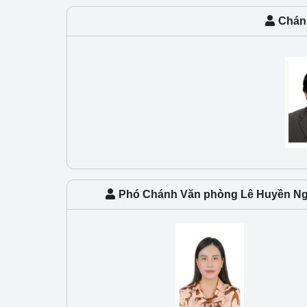
Công Thương - Công
Chán
Chuyển đổi số
Lịch sử phát triển
Bản tin Thị trường 
Phát triển nguồn nhâ
Phát triển bền vững
Tổ chức kiểm định
Phó Chánh Văn phòng Lê Huyền N
Văn hóa ngành Côn
Tái cơ cấu ngành 
Quản lý thị trường
Sử dụng năng lượng 