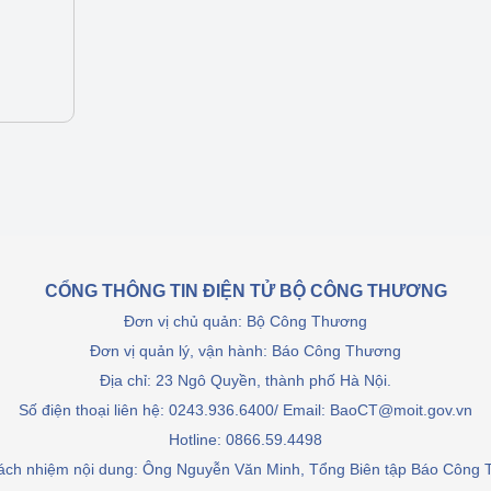
Cơ sở sản xuất, sửa chữa chai chứa 
LPG
 và đổi mới sáng 
Tổ chức huấn luyện, bồi dưỡng 
nghiệp vụ kiểm định kỹ thuật an toàn 
lao động
Video bảo vệ môi trường
tưởng của Đảng
Album ảnh bảo vệ môi trường
ời dân
Văn bản về môi trường
CỔNG THÔNG TIN ĐIỆN TỬ BỘ CÔNG THƯƠNG
Đơn vị chủ quản: Bộ Công Thương
Đọc báo giúp bạn
Khu vực miền Bắc
Đơn vị quản lý, vận hành: Báo Công Thương
ài
Khu vực miền Trung
Hiệp định EVFTA
Địa chỉ: 23 Ngô Quyền, thành phố Hà Nội.
Số điện thoại liên hệ: 0243.936.6400/ Email: BaoCT@moit.gov.vn
ớc
Khu vực miền Nam
Thị trường châu Á – châu Phi
Hotline:
0866.59.4498
đưa nghị quyết 
Thị trường châu Âu – châu Mỹ
rách nhiệm nội dung: Ông Nguyễn Văn Minh, Tổng Biên tập Báo Công
g vào cuộc sống