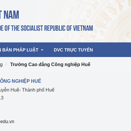
N BẢN PHÁP LUẬT
DVC TRỰC TUYẾN
ng
Trường Cao đẳng Công nghiệp Huế
bản pháp quy
Hoạt động của lãnh đạo Đảng, Nhà 
ÔNG NGHIỆP HUẾ
nước
guyễn Huệ- Thành phố Huế
ghiệp, Thương 
bản điều hành
am 2026
Hoạt động của Lãnh đạo Bộ
13
bản hợp nhất
Hoạt động của các đơn vị
.edu.vn
rưởng