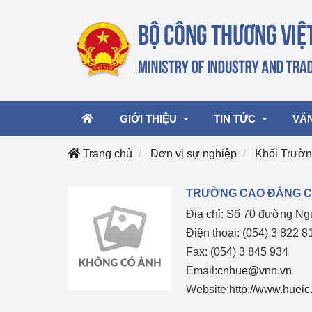
GIỚI THIỆU
TIN TỨC
VĂ
Trang chủ
Đơn vị sự nghiệp
Khối Trườ
Lãnh đạo Bộ
Hoạt động
Văn 
TRƯỜNG CAO ĐẲNG C
Địa chỉ: Số 70 đường N
Chức năng nhiệm vụ
Giải thưởng Công n
Văn 
mại, Dịch vụ Việt N
Điện thoại: (054) 3 822 8
Cơ cấu tổ chức
Văn 
Fax: (054) 3 845 934
Công Thương 57
Email:
cnhue@vnn.vn
Website:
http://www.hueic
Hoạt động của Bộ t