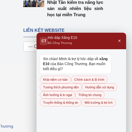
Nhật Tân kiểm tra năng lực
sản xuất nhiên liệu sinh
học tại miền Trung
LIÊN KẾT WEBSITE
Hỏi đáp Xăng E10
×
CT
Bộ Công Thương
Xin chào! Mình là trợ lý hỏi–đáp về
xăng
E10
của Báo Công Thương. Bạn muốn
biết điều gì?
Khái niệm cơ bản
Chính sách & lộ trình
Tương thích phương tiện
Hướng dẫn sử dụng
Ảnh hưởng & lo ngại
Thông tin chung
Truyền thông & thông tin
Môi trường & lợi ích
 Thương