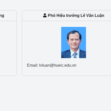
 luận
Họp báo
Thông cáo báo chí
ng
Phó Hiệu trưởng Lê Văn Luận
Điểm báo
Nông Lâm Thủy sản
n lực
Email: lvluan@hueic.edu.vn
Tổ chức kiểm định kỹ thuật an toàn lao 
động thuộc thẩm quyền quản lý của 
g Thương
Bộ Công Thương
Công Thương
Tổ chức được cấp GCN đăng ký, hoạt 
động kiểm định thiết bị, dụng cụ điện 
làm việc ở môi trường không có nguy 
hiểm khí, bụi nổ
tiết kiệm và 
Hiệu quả năng lượng