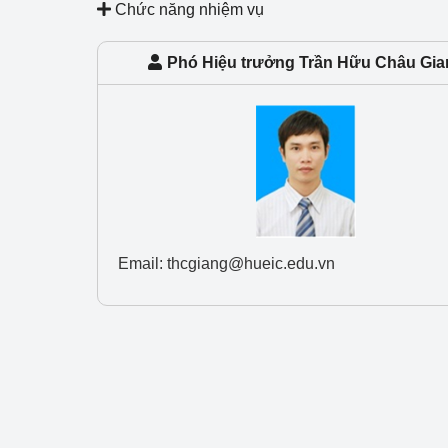
Chức năng nhiệm vụ
Công Thương - Công
Chuyển đổi số
Phó Hiệu trưởng Trần Hữu Châu Gia
Lịch sử phát triển
Bản tin Thị trường 
Phát triển nguồn nhâ
Phát triển bền vững
Email: thcgiang@hueic.edu.vn
Tổ chức kiểm định
Văn hóa ngành Côn
Tái cơ cấu ngành 
Quản lý thị trường
Sử dụng năng lượng 