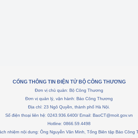
Cơ sở sản xuất, sửa chữa chai chứa 
LPG
 và đổi mới sáng 
Tổ chức huấn luyện, bồi dưỡng 
nghiệp vụ kiểm định kỹ thuật an toàn 
lao động
Video bảo vệ môi trường
tưởng của Đảng
Album ảnh bảo vệ môi trường
ời dân
Văn bản về môi trường
CỔNG THÔNG TIN ĐIỆN TỬ BỘ CÔNG THƯƠNG
Đơn vị chủ quản: Bộ Công Thương
Đọc báo giúp bạn
Khu vực miền Bắc
Đơn vị quản lý, vận hành: Báo Công Thương
ài
Khu vực miền Trung
Hiệp định EVFTA
Địa chỉ: 23 Ngô Quyền, thành phố Hà Nội.
Số điện thoại liên hệ: 0243.936.6400/ Email: BaoCT@moit.gov.vn
ớc
Khu vực miền Nam
Thị trường châu Á – châu Phi
Hotline:
0866.59.4498
đưa nghị quyết 
Thị trường châu Âu – châu Mỹ
rách nhiệm nội dung: Ông Nguyễn Văn Minh, Tổng Biên tập Báo Công
g vào cuộc sống