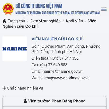
To
na
Trang chủ
Đơn vị sự nghiệp
Khối Viện
Viện
Nghiên cứu Cơ khí
VIỆN NGHIÊN CỨU CƠ KHÍ
Số 4, Đường Phạm Văn Đồng, Phường
Phú Diễn, Thành phố Hà Nội
Điện thoại: (04) 37 647 350
Fax: (04) 37 649 883
Email:
narime@narime.gov.vn
Website:
http://www.narime.gov.vn
Chức năng nhiệm vụ
Viện trưởng Phan Đăng Phong