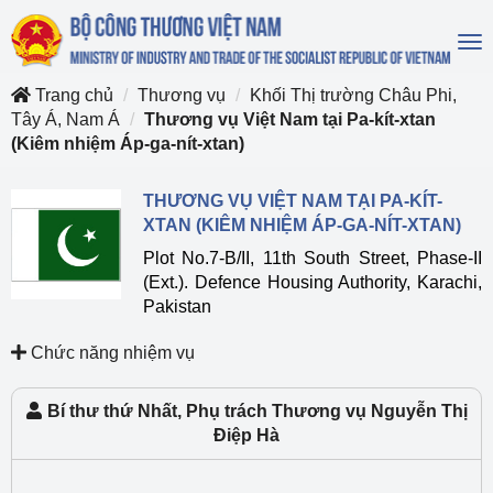
To
na
Trang chủ
Thương vụ
Khối Thị trường Châu Phi,
Tây Á, Nam Á
Thương vụ Việt Nam tại Pa-kít-xtan
(Kiêm nhiệm Áp-ga-nít-xtan)
THƯƠNG VỤ VIỆT NAM TẠI PA-KÍT-
XTAN (KIÊM NHIỆM ÁP-GA-NÍT-XTAN)
Plot No.7-B/II, 11th South Street, Phase-II
(Ext.). Defence Housing Authority, Karachi,
Pakistan
Chức năng nhiệm vụ
Bí thư thứ Nhất, Phụ trách Thương vụ Nguyễn Thị
Điệp Hà