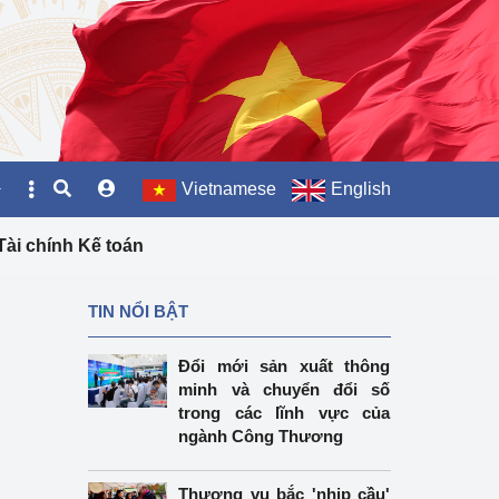
Vietnamese
English
ài chính Kế toán
hợp
TIN NỔI BẬT
 thương mại
Đổi mới sản xuất thông
minh và chuyển đổi số
o thống kê
trong các lĩnh vực của
ngành Công Thương
 Năng lực sản xuất sản 
hiệp
Thương vụ bắc 'nhịp cầu'