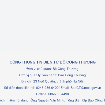
Cơ sở sản xuất, sửa chữa chai chứa 
LPG
 và đổi mới sáng 
Tổ chức huấn luyện, bồi dưỡng 
nghiệp vụ kiểm định kỹ thuật an toàn 
lao động
Video bảo vệ môi trường
tưởng của Đảng
Album ảnh bảo vệ môi trường
ời dân
Văn bản về môi trường
CỔNG THÔNG TIN ĐIỆN TỬ BỘ CÔNG THƯƠNG
Đơn vị chủ quản: Bộ Công Thương
Đọc báo giúp bạn
Khu vực miền Bắc
Đơn vị quản lý, vận hành: Báo Công Thương
ài
Khu vực miền Trung
Hiệp định EVFTA
Địa chỉ: 23 Ngô Quyền, thành phố Hà Nội.
Số điện thoại liên hệ: 0243.936.6400/ Email: BaoCT@moit.gov.vn
ớc
Khu vực miền Nam
Thị trường châu Á – châu Phi
Hotline:
0866.59.4498
đưa nghị quyết 
Thị trường châu Âu – châu Mỹ
rách nhiệm nội dung: Ông Nguyễn Văn Minh, Tổng Biên tập Báo Công
g vào cuộc sống