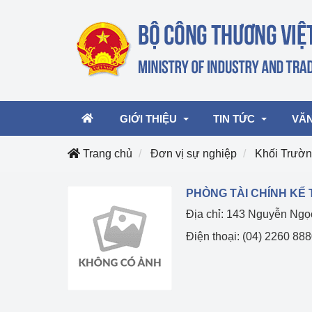
GIỚI THIỆU
TIN TỨC
VĂN
Trang chủ
Đơn vị sự nghiệp
Khối Trườ
Lãnh đạo Bộ
Hoạt động
Văn 
PHÒNG TÀI CHÍNH KẾ
Địa chỉ: 143 Nguyễn Ngọ
Chức năng nhiệm vụ
Giải thưởng Công n
Văn 
mại, Dịch vụ Việt N
Điện thoại: (04) 2260 88
Cơ cấu tổ chức
Văn 
Công Thương 57
Hoạt động của Bộ t