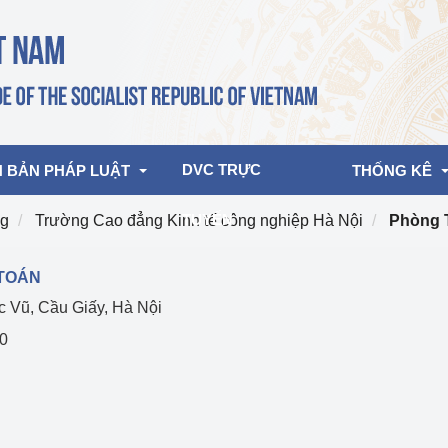
DVC TRỰC 
 BẢN PHÁP LUẬT
THỐNG KÊ
TUYẾN
ng
Trường Cao đẳng Kinh tế công nghiệp Hà Nội
Phòng T
bản pháp quy
Hoạt động của lãnh đạo Đảng, Nhà 
Báo cáo tổng 
 TOÁN
nước
c Vũ, Cầu Giấy, Hà Nội
ghiệp, Thương 
bản điều hành
Nhượng quyền
am 2026
Hoạt động của Lãnh đạo Bộ
80
bản hợp nhất
Chế độ báo cá
Hoạt động của các đơn vị
Điều tra TKQG
rưởng
phẩm công ng