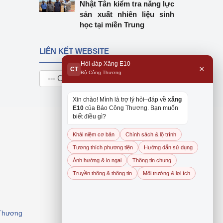
Nhật Tân kiểm tra năng lực
sản xuất nhiên liệu sinh
học tại miền Trung
LIÊN KẾT WEBSITE
Hỏi đáp Xăng E10
×
CT
Bộ Công Thương
Xin chào! Mình là trợ lý hỏi–đáp về
xăng
E10
của Báo Công Thương. Bạn muốn
biết điều gì?
Khái niệm cơ bản
Chính sách & lộ trình
Tương thích phương tiện
Hướng dẫn sử dụng
Ảnh hưởng & lo ngại
Thông tin chung
Truyền thông & thông tin
Môi trường & lợi ích
 Thương