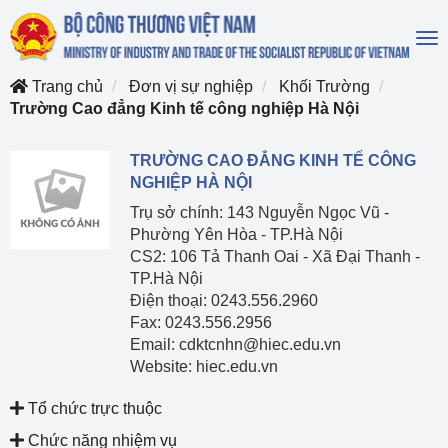
To
na
Trang chủ
Đơn vị sự nghiệp
Khối Trường
Trường Cao đẳng Kinh tế công nghiệp Hà Nội
TRƯỜNG CAO ĐẲNG KINH TẾ CÔNG
NGHIỆP HÀ NỘI
Trụ sở chính: 143 Nguyễn Ngọc Vũ -
Phường Yên Hòa - TP.Hà Nội
CS2: 106 Tả Thanh Oai - Xã Đại Thanh -
TP.Hà Nội
Điện thoại: 0243.556.2960
Fax: 0243.556.2956
Email: cdktcnhn@hiec.edu.vn
Website: hiec.edu.vn
Tổ chức trực thuộc
Chức năng nhiệm vụ