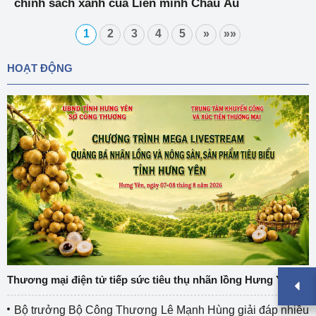
chính sách xanh của Liên minh Châu Âu
1
2
3
4
5
»
»»
HOẠT ĐỘNG
Thương mại điện tử tiếp sức tiêu thụ nhãn lồng Hưng Yên
Bộ trưởng Bộ Công Thương Lê Mạnh Hùng giải đáp nhiều