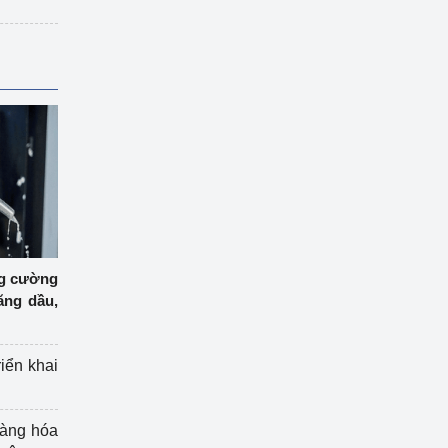
ng cường
ăng dầu,
riển khai
hàng hóa