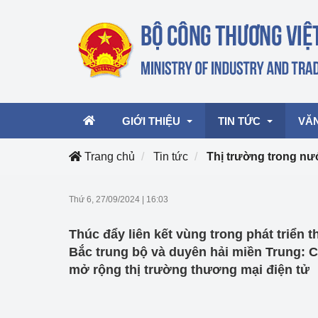
GIỚI THIỆU
TIN TỨC
VĂ
Trang chủ
Tin tức
Thị trường trong nư
Lãnh đạo Bộ
Hoạt động
Văn 
Thứ 6, 27/09/2024
|
16:03
Chức năng nhiệm vụ
Giải thưởng Công n
Văn 
Thúc đẩy liên kết vùng trong phát triển 
mại, Dịch vụ Việt N
Cơ cấu tổ chức
Văn 
Bắc trung bộ và duyên hải miền Trung: C
Công Thương 57
mở rộng thị trường thương mại điện tử
Hoạt động của Bộ t