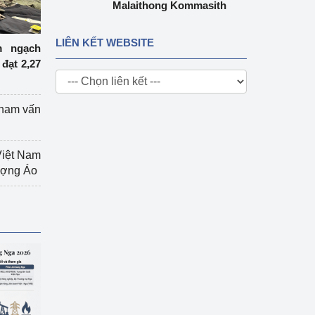
Malaithong Kommasith
LIÊN KẾT WEBSITE
m ngạch
đạt 2,27
tham vấn
Việt Nam
hượng Áo