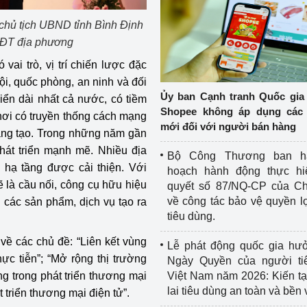
chủ tịch UBND tỉnh Bình Định
TMĐT địa phương
ai trò, vị trí chiến lược đặc
 hội, quốc phòng, an ninh và đối
Ủy ban Cạnh tranh Quốc gia
ển dài nhất cả nước, có tiềm
Shopee không áp dụng các 
, nơi có truyền thống cách mạng
mới đối với người bán hàng
sáng tạo. Trong những năm gần
phát triển mạnh mẽ. Nhiều địa
Bộ Công Thương ban h
hạ tầng được cải thiện. Với
hoạch hành động thực hi
 là cầu nối, công cụ hữu hiệu
quyết số 87/NQ-CP của Ch
về công tác bảo vệ quyền l
 các sản phẩm, dịch vụ tạo ra
tiêu dùng.
 về các chủ đề: “Liên kết vùng
Lễ phát động quốc gia hư
ực tiễn”; “Mở rộng thị trường
Ngày Quyền của người ti
ng trong phát triển thương mại
Việt Nam năm 2026: Kiến t
lai tiêu dùng an toàn và bền
t triển thương mại điện tử”.