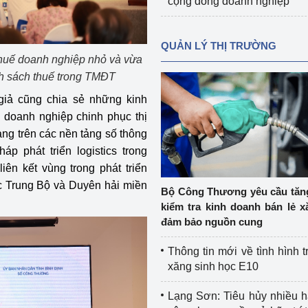
cộng đồng doanh nghiệp
QUẢN LÝ THỊ TRƯỜNG
thuế doanh nghiệp nhỏ và vừa
nh sách thuế trong TMĐT
 giả cũng chia sẻ những kinh
 doanh nghiệp chinh phục thị
ng trên các nền tảng số thông
háp phát triển logistics trong
iên kết vùng trong phát triển
ắc Trung Bộ và Duyên hải miền
Bộ Công Thương yêu cầu tă
kiểm tra kinh doanh bán lẻ x
đảm bảo nguồn cung
Thông tin mới về tình hình t
xăng sinh học E10
Lạng Sơn: Tiêu hủy nhiều 