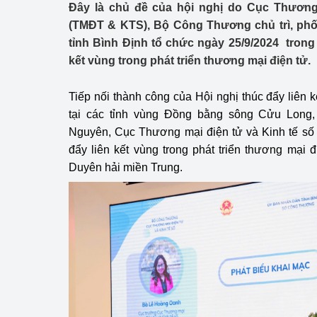
Đây là chủ đề của hội nghị do Cục Thương 
Công Thương - Công
(TMĐT & KTS), Bộ Công Thương chủ trì, ph
Chuyển đổi số
tỉnh Bình Định tổ chức ngày 25/9/2024 trong 
kết vùng trong phát triển thương mại điện tử.
Lịch sử phát triển
Tiếp nối thành công của Hội nghị thúc đẩy liên 
Bản tin Thị trường 
tại các tỉnh vùng Đồng bằng sông Cửu Long
Phát triển nguồn nhâ
Nguyên, Cục Thương mại điện tử và Kinh tế số t
đẩy liên kết vùng trong phát triển thương mại
Phát triển bền vững
Duyên hải miền Trung.
Tổ chức kiểm định
Văn hóa ngành Côn
Tái cơ cấu ngành 
Quản lý thị trường
Sử dụng năng lượng 