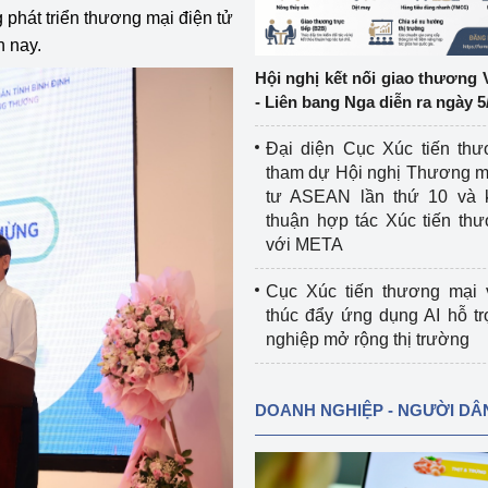
ng phát triển thương mại điện tử
n nay.
ệp
Công nghiệp nền tảng
Hội nghị kết nối giao thương 
ng
Chính sách
- Liên bang Nga diễn ra ngày 5
Sản xuất công nghiệp
Đại diện Cục Xúc tiến th
tham dự Hội nghị Thương m
tư ASEAN lần thứ 10 và 
thuận hợp tác Xúc tiến th
với META
Cục Xúc tiến thương mại 
thúc đẩy ứng dụng AI hỗ t
nghiệp mở rộng thị trường
DOANH NGHIỆP - NGƯỜI DÂ