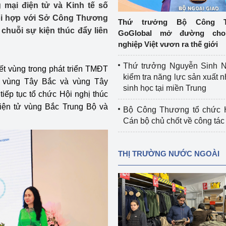
mại điện tử và Kinh tế số
 luận
Họp báo
ối hợp với Sở Công Thương
Thứ trưởng Bộ Công T
Thông cáo báo chí
chuỗi sự kiện thúc đẩy liên
GoGlobal mở đường cho
nghiệp Việt vươn ra thế giới
Điểm báo
Thứ trưởng Nguyễn Sinh N
kết vùng trong phát triển TMĐT
Nông Lâm Thủy sản
kiểm tra năng lực sản xuất n
, vùng Tây Bắc và vùng Tây
sinh học tại miền Trung
n lực
iếp tục tổ chức Hội nghị thúc
 điện tử vùng Bắc Trung Bộ và
Bộ Công Thương tổ chức H
Cán bộ chủ chốt về công tác
Tổ chức kiểm định kỹ thuật an toàn lao 
động thuộc thẩm quyền quản lý của 
THỊ TRƯỜNG NƯỚC NGOÀI
g Thương
Bộ Công Thương
Công Thương
Tổ chức được cấp GCN đăng ký, hoạt 
động kiểm định thiết bị, dụng cụ điện 
làm việc ở môi trường không có nguy 
hiểm khí, bụi nổ
tiết kiệm và 
Hiệu quả năng lượng