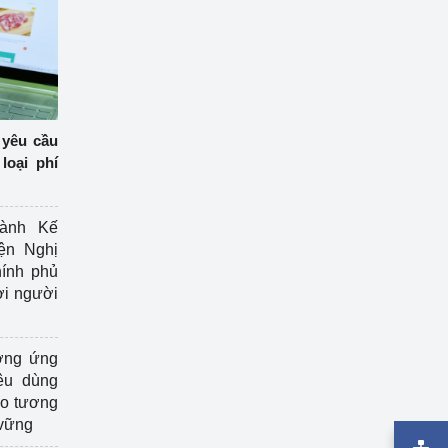
 yêu cầu
loại phí
ành Kế
ện Nghị
ính phủ
ợi người
ởng ứng
êu dùng
ạo tương
 vững