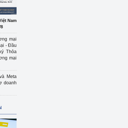
Việt Nam
/8
ương mại
ại - Đầu
ký Thỏa
ương mại
và Meta
rợ doanh
N