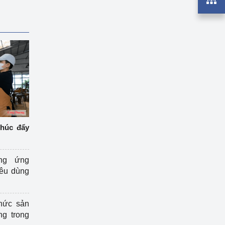
thúc đẩy
ng ứng
iêu dùng
hức sản
ng trong