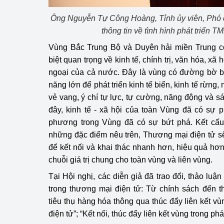
Ông Nguyễn Tự Công Hoàng, Tỉnh ủy viên, Phó 
thông tin về tình hình phát triển 
Vùng Bắc Trung Bộ và Duyên hải miền Trung có v
biệt quan trọng về kinh tế, chính trị, văn hóa, xã
ngoại của cả nước. Đây là vùng có đường bờ bi
năng lớn để phát triển kinh tế biển, kinh tế rừng
vẻ vang, ý chí tự lực, tự cường, năng động và 
đây, kinh tế - xã hội của toàn Vùng đã có sự 
phương trong Vùng đã có sự bứt phá. Kết cấu 
những đặc điểm nêu trên, Thương mại điện tử sẽ
để kết nối và khai thác nhanh hơn, hiệu quả hơn
chuỗi giá trị chung cho toàn vùng và liên vùng.
Tại Hội nghị, các diễn giả đã trao đổi, thảo luận
trong thương mại điện tử: Từ chính sách đến th
tiêu thụ hàng hóa thông qua thúc đẩy liên kết vù
điện tử”; “Kết nối, thúc đẩy liên kết vùng trong phá