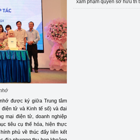
xâm phạm quyền sở hữu trí 
 nhớ
i nhớ được ký giữa Trung tâm
điện tử và Kinh tế số) và đại
g mại điện tử, doanh nghiệp
ục tiêu cụ thể hóa, hiện thực
ính phủ về thúc đẩy liên kết
các địa phương thu hẹp khoảng