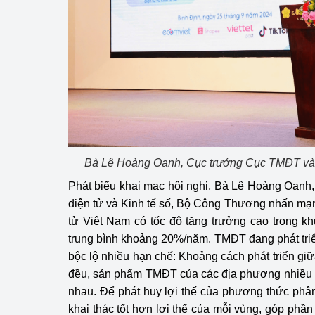
hiệu quả
Khoa học, công nghệ
tạo
Thông báo
Bảo vệ môi trường
Bảo vệ nền tảng tư 
Bà Lê Hoàng Oanh, Cục trưởng Cục TMĐT và K
Doanh nghiệp - Ngư
Phát biểu khai mạc hội nghị, Bà Lê Hoàng Oan
điện tử và Kinh tế số, Bộ Công Thương nhấn mạn
Xúc tiến thương mại
tử Việt Nam có tốc độ tăng trưởng cao trong kh
trung bình khoảng 20%/năm. TMĐT đang phát tri
Thị trường nước ngo
bộc lộ nhiều hạn chế: Khoảng cách phát triển g
Thị trường trong nư
đều, sản phẩm TMĐT của các địa phương nhiều kh
nhau. Để phát huy lợi thế của phương thức phân 
Ngành Công Thương 
khai thác tốt hơn lợi thế của mỗi vùng, góp phầ
Đại hội XIV của Đản