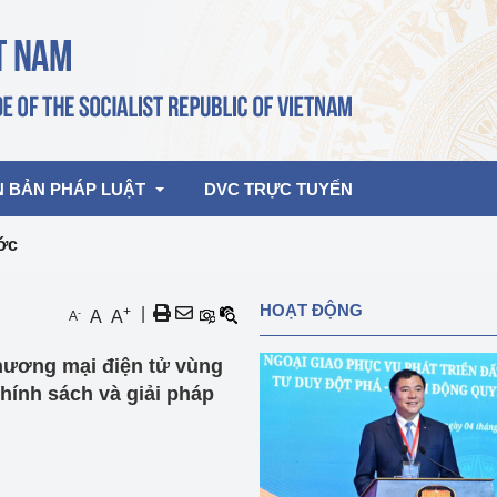
N BẢN PHÁP LUẬT
DVC TRỰC TUYẾN
ớc
bản pháp quy
Hoạt động của lãnh đạo Đảng, Nhà 
HOẠT ĐỘNG
+
|
-
A
A
A
nước
ghiệp, Thương 
bản điều hành
thương mại điện tử vùng
am 2026
Hoạt động của Lãnh đạo Bộ
bản hợp nhất
hính sách và giải pháp
Hoạt động của các đơn vị
rưởng