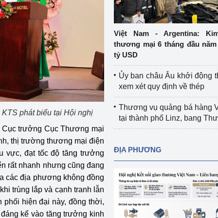
Cơ sở sản xuất, sửa chữa chai chứa 
LPG
 và đổi mới sáng 
Việt Nam - Argentina: Ki
Tổ chức huấn luyện, bồi dưỡng 
thương mại 6 tháng đầu năm 
nghiệp vụ kiểm định kỹ thuật an toàn 
tỷ USD
lao động
Ủy ban châu Âu khởi động 
Video bảo vệ môi trường
xem xét quy định về thép
tưởng của Đảng
Album ảnh bảo vệ môi trường
Thương vụ quảng bá hàng 
TS phát biểu tại Hội nghị
tại thành phố Linz, bang T
ời dân
Văn bản về môi trường
h, Cục trưởng Cục Thương mại
h, thị trường thương mại điện
Đọc báo giúp bạn
Khu vực miền Bắc
ĐỊA PHƯƠNG
u vực, đạt tốc độ tăng trưởng
ển rất nhanh nhưng cũng đang
ài
Khu vực miền Trung
Hiệp định EVFTA
iữa các địa phương không đồng
ớc
Khu vực miền Nam
Thị trường châu Á – châu Phi
i trùng lắp và cạnh tranh lẫn
phối hiện đại này, đồng thời,
đưa nghị quyết 
Thị trường châu Âu – châu Mỹ
n đáng kể vào tăng trưởng kinh
g vào cuộc sống