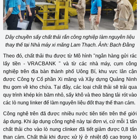
Dây chuyền sấy chất thải rắn công nghiệp làm nguyên liệu
thay thế tại Nhà máy xi măng Lam Thạch. Ảnh: Bạch Đằng
Theo đó, chất thải thu được từ Mô hình "ngân hàng gửi rác
lấy tiền - VRACBANK " và từ các nhà máy, cụm công
nghiệp trên địa bàn thành phố Uông Bí, khu vực lân cận
được Công ty Cổ phần Xi măng và Xây dựng Quảng Ninh
thu gom về kho chứa. Tại đây, các loại chất thải sẽ trải qua
quy trình khép kín băm nhỏ, sấy khô và theo băng tải rót vào
các lò nung linker để làm nguyên liệu đốt thay thế than cám.
Công nghệ trên đã được nhiều nước tiên tiến trên thế giới
áp dụng. Khi áp dụng công nghệ này tại đơn vị, cứ mỗi 1 tấn
chất thải cho vào lò nung clinker đã tiết giảm được 0,8 tấn
than cám. Chất thải khi được xử lý ở nhiệt độ cao trong lò