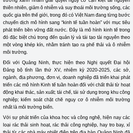
trưởng xanh nhằm giải quyết nguy cơ cạn kiệt tài nguyên
thiên nhiên, giảm ô nhiễm và suy thoái môi trường sống, các
quốc gia trên thế giới, trong đó có Việt Nam đang từng bước
chuyển dịch mô hình sang “kinh tế tuần hoàn” với mục tiêu
phát triển bền vững đất nước. Ðây là mô hình kinh tế trong
đó đặc biệt chú trọng đến quản lý và tái tạo tài nguyên theo
một vòng khép kín, nhằm tránh tạo ra phế thải và ô nhiễm
môi trường.
Đối với Quảng Ninh, thực hiện theo Nghị quyết Đại hội
Đảng bộ tỉnh lần thứ XV, nhiệm kỳ 2020-2025, các sở,
ngành, địa phương, đơn vị, doanh nghiệp đã triển khai phát
triển các mô hình Kinh tế tuần hoàn đối với chất thải từ hoạt
động khai thác, sản xuất; tái chế, tái sử dụng trong khu công
nghiệp; kiểm soát chặt chẽ nguy cơ ô nhiễm môi trường
nhất là môi trường biển.
Với sự phát triển của khoa học và công nghệ, hiện nay các
loại rác thải sinh hoạt, rác thải công nghiệp, hay tro bay, xỉ
thải từ các nhà máy nhiệt điện trên địa bàn Quảng Ninh đã