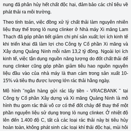
nung đã phân hủy hết chất độc hại, đảm bảo các chỉ tiêu về
phát thải ra môi trường.
Theo tính toán, việc đồng xử lý chất thải làm nguyên nhiên
liệu thay thế trong lò nung clinker ở Nhà máy Xi măng Lam
Thạch đã góp phần tiết giảm chi phí sản xuất; lợi ích kinh tế
khi triển khai đã làm lợi cho Công ty Cổ phần Xi măng và
Xây dựng Quảng Ninh mỗi năm 13,2 tỷ đồng. Ngoài lợi ích
kinh tế, việc tận dụng nguồn năng lượng do đốt chất thải để
nung clinker cũng góp phần giảm tiêu hao nguồn nguyên
liệu đầu vào của nhà máy là than cám trong sản xuất 10-
15% và tiêu thụ được lượng lớn rác thải hằng ngày.
Mô hình "ngân hàng gửi rác lấy tiền - VRACBANK " tại
Công ty Cổ phần Xây dựng và Xi măng Quảng Ninh là mô
hình thu gom rác thải vô cơ có thể đốt cháy để thay thế một
phần nguyên liệu sử dụng trong lò nung clinker. Ở nhiệt độ
lên đến 1.400 độ C, tất cả các loại rác thải này bị tiêu hủy
hoàn toàn, không phát sinh các loại khí thải độc hại, mùi hôi