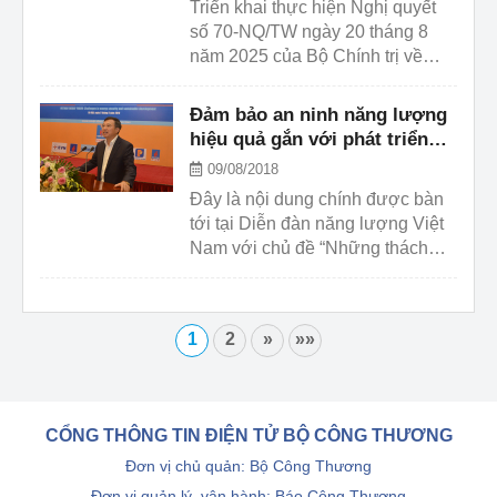
Triển khai thực hiện Nghị quyết
số 70-NQ/TW ngày 20 tháng 8
năm 2025 của Bộ Chính trị về
đảm bảo an ninh năng lượng
quốc gia đến năm 2030, tầm nhìn
Đảm bảo an ninh năng lượng
đến năm 2045 và các nỗ lực trong
hiệu quả gắn với phát triển
khuôn khổ thực hiện Tuyên bố
bền vững và bảo vệ môi
09/08/2018
Chính trị về Quan hệ Đối tác
trường
Đây là nội dung chính được bàn
Chuyển đổi năng lượng công
tới tại Diễn đàn năng lượng Việt
bằng (JETP).
Nam với chủ đề “Những thách
thức trong đảm bảo an ninh năng
lượng gắn với phát triển bền
vững” được Báo Công Thương tổ
1
2
»
»»
chức sáng ngày 09/8 tại Trung
tâm Hội nghị Quốc tế. Thứ trưởng
Bộ Công Thương Hoàng Quốc
Vượng chủ trì Diễn đàn.
CỔNG THÔNG TIN ĐIỆN TỬ BỘ CÔNG THƯƠNG
Đơn vị chủ quản: Bộ Công Thương
Đơn vị quản lý, vận hành: Báo Công Thương