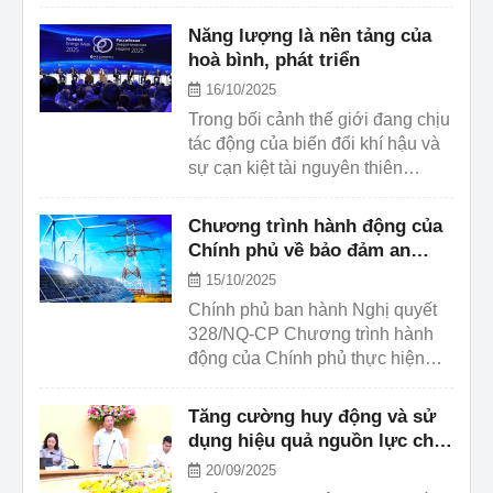
đảm an ninh năng lượng quốc gia
2045.
đến năm 2030, tầm nhìn đến năm
Năng lượng là nền tảng của
2045.
hoà bình, phát triển
16/10/2025
Trong bối cảnh thế giới đang chịu
tác động của biến đổi khí hậu và
sự cạn kiệt tài nguyên thiên
nhiên, năng lượng không chỉ là
tài nguyên hay nhiên liệu đơn
Chương trình hành động của
thuần mà đang trở thành nền tảng
Chính phủ về bảo đảm an
của hòa bình, phát triển, công
ninh năng lượng quốc gia
15/10/2025
bằng.
Chính phủ ban hành Nghị quyết
328/NQ-CP Chương trình hành
động của Chính phủ thực hiện
Nghị quyết số 70-NQ/TW ngày
20/8/2025 của Bộ Chính trị về bảo
Tăng cường huy động và sử
đảm an ninh năng lượng quốc gia
dụng hiệu quả nguồn lực cho
đến năm 2030, tầm nhìn đến năm
chuyển đổi năng lượng công
20/09/2025
2045 (Chương trình).
bằng