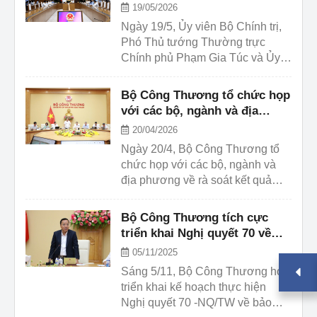
về phát triển năng lượng giai
19/05/2026
Malaysia (PETRA) tại Việt Nam,
đoạn 2026-2030
Ngày 19/5, Ủy viên Bộ Chính trị,
về một số nội dung như: báo cáo
Phó Thủ tướng Thường trực
cập nhật tình hình về Dự án Trao
Chính phủ Phạm Gia Túc và Ủy
đổi/Thương mại Năng lượng tái
viên Trung ương Đảng, Phó Thủ
tạo xuyên biên giới ...
tướng Lê Tiến Châu đã chủ trì
Bộ Công Thương tổ chức họp
cuộc làm việc với Bộ Công
với các bộ, ngành và địa
Thương cùng một số bộ, ngành
phương về rà soát thực hiện
20/04/2026
về Dự thảo Nghị định quy định
Nghị quyết 70-NQ/TW
Ngày 20/4, Bộ Công Thương tổ
chi tiết một số điều và biện pháp
chức họp với các bộ, ngành và
để tổ chức, hướng dẫn thi hành
địa phương về rà soát kết quả
Nghị quyết số 253/2025/QH15
triển khai thực hiện Nghị quyết số
của Quốc hội về các cơ ...
328/NQ-CP ngày 13/10/2025 của
Bộ Công Thương tích cực
Chính phủ ban hành Chương
triển khai Nghị quyết 70 về
trình hành động thực hiện Nghị
đảm bảo an ninh năng lượng
05/11/2025
quyết số 70-NQ/TW ngày
Sáng 5/11, Bộ Công Thương họp
20/8/2025 của Bộ Chính trị về bảo
triển khai kế hoạch thực hiện
đảm an ninh năng lượng quốc gia
Nghị quyết 70 -NQ/TW về bảo
đến năm 2030, tầm nhìn đến năm