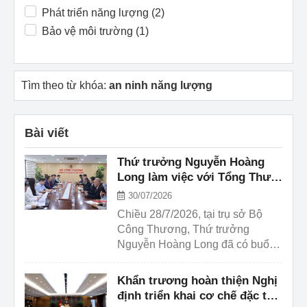
Phát triển năng lượng (2)
Bảo vệ môi trường (1)
Tìm theo từ khóa:
an ninh năng lượng
Bài viết
Thứ trưởng Nguyễn Hoàng
Long làm việc với Tổng Thư
ký Bộ Chuyển dịch Năng
30/07/2026
lượng và Chuyển đổi Nước
Chiều 28/7/2026, tại trụ sở Bộ
Malaysia
Công Thương, Thứ trưởng
Nguyễn Hoàng Long đã có buổi
tiếp và làm việc với ông Dato’ Sri
Haji Mad Zaidi Mohd Karli, Tổng
Khẩn trương hoàn thiện Nghị
thư ký Bộ Chuyển dịch Năng
định triển khai cơ chế đặc thù
lượng và Chuyển đổi Nước