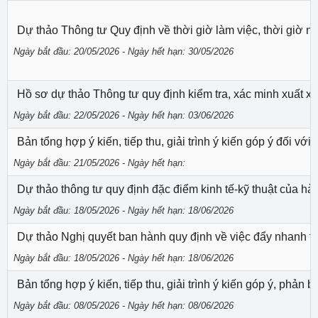
Dự thảo Thông tư Quy định về thời giờ làm việc, thời giờ n
Ngày bắt đầu:
20/05/2026 -
Ngày hết hạn:
30/05/2026
Hồ sơ dự thảo Thông tư quy định kiểm tra, xác minh xuất x
Ngày bắt đầu:
22/05/2026 -
Ngày hết hạn:
03/06/2026
Bản tổng hợp ý kiến, tiếp thu, giải trình ý kiến góp ý đối 
Ngày bắt đầu:
21/05/2026 -
Ngày hết hạn:
Dự thảo thông tư quy định đặc điểm kinh tế-kỹ thuật của hà
Ngày bắt đầu:
18/05/2026 -
Ngày hết hạn:
18/06/2026
Dự thảo Nghị quyết ban hành quy định về việc đẩy nhanh tri
Ngày bắt đầu:
18/05/2026 -
Ngày hết hạn:
18/06/2026
Bản tổng hợp ý kiến, tiếp thu, giải trình ý kiến góp ý, phả
Ngày bắt đầu:
08/05/2026 -
Ngày hết hạn:
08/06/2026