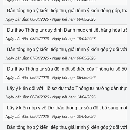
Bản tổng hợp ý kiến, tiếp thu, giải trình ý kiến đóng góp,
Ngày bắt đầu:
08/04/2026 -
Ngày hết hạn:
09/05/2026
Dự thảo Thông tư quy định Danh mục chi tiết hàng hóa lư
Ngày bắt đầu:
08/04/2026 -
Ngày hết hạn:
19/04/2026
Bản tổng hợp ý kiến, tiếp thu, giải trình ý kiến góp ý đối 
Ngày bắt đầu:
07/04/2026 -
Ngày hết hạn:
06/05/2026
Dự thảo Thông tư sửa đổi một số điều của Thông tư số 50/20
Ngày bắt đầu:
05/04/2026 -
Ngày hết hạn:
06/05/2026
Lấy ý kiến đối với Hồ sơ dự thảo Thông tư hướng dẫn thực 
Ngày bắt đầu:
06/04/2026 -
Ngày hết hạn:
14/04/2026
Lấy ý kiến góp ý về Dự thảo thông tư sửa đổi, bổ sung một
Ngày bắt đầu:
05/04/2026 -
Ngày hết hạn:
20/04/2026
Bản tổng hợp ý kiến, tiếp thu, giải trình ý kiến góp ý đối v