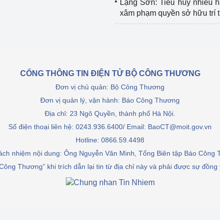
Lạng Sơn: Tiêu hủy nhiều 
xâm phạm quyền sở hữu trí 
CỔNG THÔNG TIN ĐIỆN TỬ BỘ CÔNG THƯƠNG
Đơn vị chủ quản: Bộ Công Thương
Đơn vị quản lý, vận hành: Báo Công Thương
Địa chỉ: 23 Ngô Quyền, thành phố Hà Nội.
Số điện thoại liên hệ: 0243.936.6400/ Email: BaoCT@moit.gov.vn
Hotline:
0866.59.4498
rách nhiệm nội dung: Ông Nguyễn Văn Minh, Tổng Biên tập Báo Công
Công Thương” khi trích dẫn lại tin từ địa chỉ này và phải được sự đồng