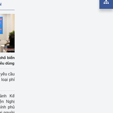
N
phổ biến
iêu dùng
 yêu cầu
loại phí
ành Kế
ện Nghị
ính phủ
ợi người