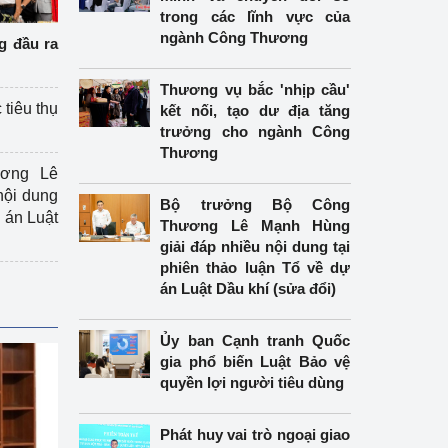
trong các lĩnh vực của
ngành Công Thương
g đầu ra
Thương vụ bắc 'nhịp cầu'
 tiêu thụ
kết nối, tạo dư địa tăng
trưởng cho ngành Công
Thương
ương Lê
nội dung
Bộ trưởng Bộ Công
án Luật
Thương Lê Mạnh Hùng
giải đáp nhiều nội dung tại
phiên thảo luận Tổ về dự
án Luật Dầu khí (sửa đổi)
Ủy ban Cạnh tranh Quốc
gia phổ biến Luật Bảo vệ
quyền lợi người tiêu dùng
Phát huy vai trò ngoại giao