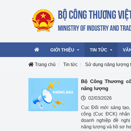
GIỚI THIỆU
TIN TỨC
VĂ
Trang chủ
Tin tức
Sử dụng năng lượng t
Lãnh đạo Bộ
Hoạt động
Văn 
Bộ Công Thương cô
năng lượng
Chức năng nhiệm vụ
Giải thưởng Công n
Văn 
mại, Dịch vụ Việt N
02/03/2026
Cơ cấu tổ chức
Văn 
Cục Đổi mới sáng tạo
Công Thương 57
công (Cục ĐCK) nhận
doanh nghiệp đề nghị
Hoạt động của Bộ t
năng lượng và hồ sơ ho