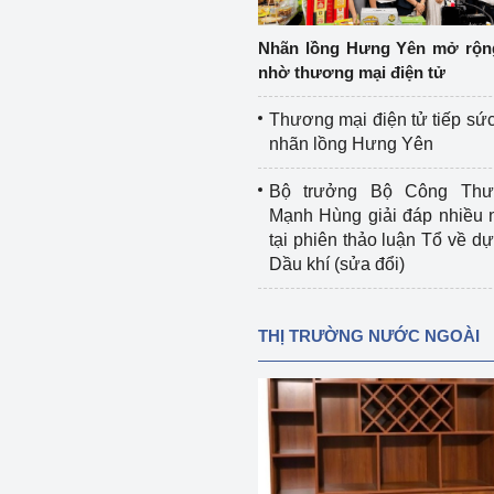
 luận
Họp báo
Nhãn lồng Hưng Yên mở rộn
Thông cáo báo chí
nhờ thương mại điện tử
Điểm báo
Thương mại điện tử tiếp sức
nhãn lồng Hưng Yên
Nông Lâm Thủy sản
Bộ trưởng Bộ Công Th
n lực
Mạnh Hùng giải đáp nhiều 
tại phiên thảo luận Tổ về dự 
Dầu khí (sửa đổi)
Tổ chức kiểm định kỹ thuật an toàn lao 
động thuộc thẩm quyền quản lý của 
THỊ TRƯỜNG NƯỚC NGOÀI
g Thương
Bộ Công Thương
Công Thương
Tổ chức được cấp GCN đăng ký, hoạt 
động kiểm định thiết bị, dụng cụ điện 
làm việc ở môi trường không có nguy 
hiểm khí, bụi nổ
tiết kiệm và 
Hiệu quả năng lượng