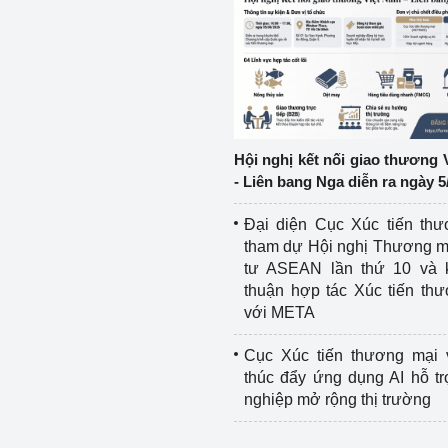
ệp
Công nghiệp nền tảng
ng
Chính sách
Sản xuất công nghiệp
Hội nghị kết nối giao thương 
- Liên bang Nga diễn ra ngày 5
Đại diện Cục Xúc tiến th
tham dự Hội nghị Thương m
tư ASEAN lần thứ 10 và 
thuận hợp tác Xúc tiến th
với META
Cục Xúc tiến thương mại 
thúc đẩy ứng dụng AI hỗ t
nghiệp mở rộng thị trường