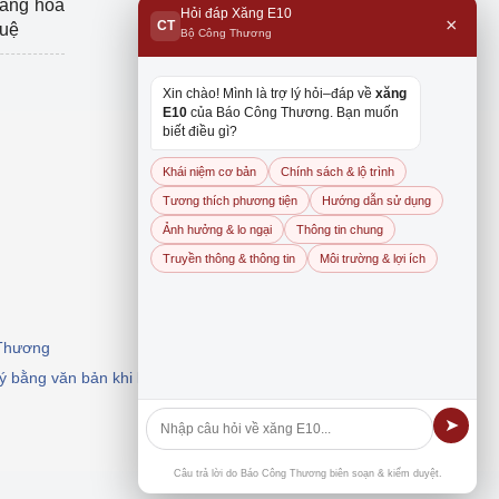
hàng hóa
Hỏi đáp Xăng E10
×
CT
tuệ
Bộ Công Thương
Xin chào! Mình là trợ lý hỏi–đáp về
xăng
E10
của Báo Công Thương. Bạn muốn
biết điều gì?
Khái niệm cơ bản
Chính sách & lộ trình
Tương thích phương tiện
Hướng dẫn sử dụng
Ảnh hưởng & lo ngại
Thông tin chung
Truyền thông & thông tin
Môi trường & lợi ích
 Thương
 ý bằng văn bản khi khai thác, dẫn nguồn.
➤
Câu trả lời do Báo Công Thương biên soạn & kiểm duyệt.