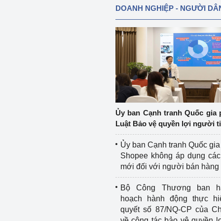
DOANH NGHIỆP - NGƯỜI DÂ
Ủy ban Cạnh tranh Quốc gia 
Luật Bảo vệ quyền lợi người t
Ủy ban Cạnh tranh Quốc gia
Shopee không áp dụng các 
mới đối với người bán hàng
Bộ Công Thương ban h
hoạch hành động thực hi
quyết số 87/NQ-CP của Ch
về công tác bảo vệ quyền l