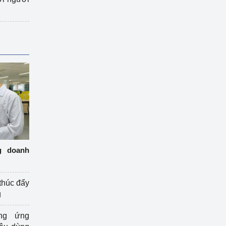
g doanh
thúc đẩy
g
ng ứng