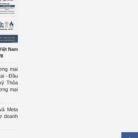
Việt Nam
/8
ương mại
ại - Đầu
ký Thỏa
ương mại
và Meta
rợ doanh