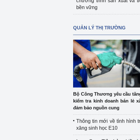
chương trình sản xuất và t
bền vững
QUẢN LÝ THỊ TRƯỜNG
Bộ Công Thương yêu cầu tă
kiểm tra kinh doanh bán lẻ x
đảm bảo nguồn cung
Thông tin mới về tình hình t
xăng sinh học E10