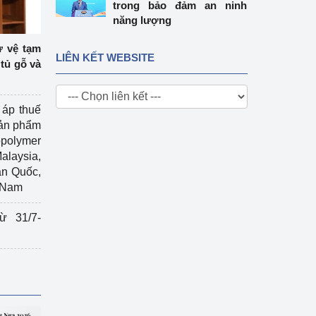
trong bảo đảm an ninh
năng lượng
ự vệ tạm
LIÊN KẾT WEBSITE
tủ gỗ và
 áp thuế
sản phẩm
polymer
Malaysia,
àn Quốc,
t Nam
ừ 31/7-