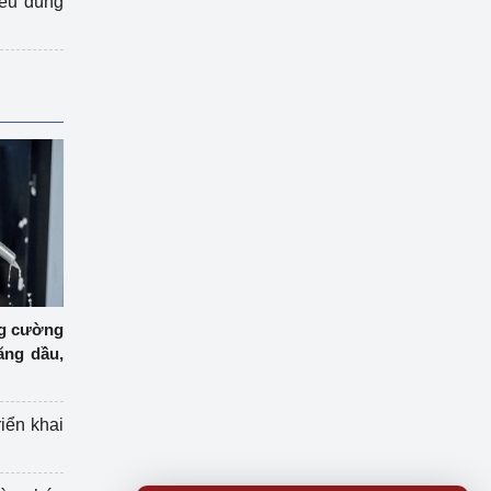
iêu dùng
ng cường
ăng dầu,
riển khai