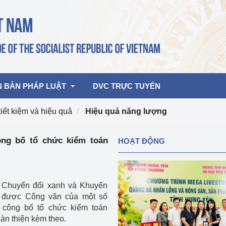
N BẢN PHÁP LUẬT
DVC TRỰC TUYẾN
iết kiệm và hiệu quả
Hiệu quả năng lượng
bản pháp quy
Hoạt động của lãnh đạo Đảng, Nhà 
ng bố tổ chức kiểm toán
HOẠT ĐỘNG
nước
ghiệp, Thương 
bản điều hành
am 2026
Hoạt động của Lãnh đạo Bộ
bản hợp nhất
, Chuyển đổi xanh và Khuyến
Hoạt động của các đơn vị
 được Công văn của một số
 công bố tổ chức kiểm toán
rưởng
àn thiện kèm theo.