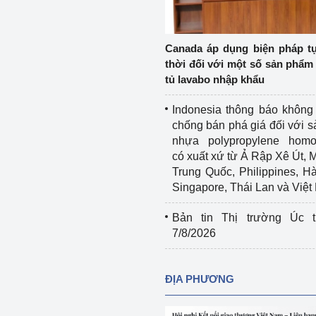
Cơ sở sản xuất, sửa chữa chai chứa 
LPG
 và đổi mới sáng 
Canada áp dụng biện pháp t
Tổ chức huấn luyện, bồi dưỡng 
thời đối với một số sản phẩm 
nghiệp vụ kiểm định kỹ thuật an toàn 
tủ lavabo nhập khẩu
lao động
Indonesia thông báo không
Video bảo vệ môi trường
chống bán phá giá đối với 
nhựa polypropylene homo
tưởng của Đảng
Album ảnh bảo vệ môi trường
có xuất xứ từ Ả Rập Xê Út, 
Trung Quốc, Philippines, H
ời dân
Văn bản về môi trường
Singapore, Thái Lan và Việ
Đọc báo giúp bạn
Khu vực miền Bắc
Bản tin Thị trường Úc t
7/8/2026
ài
Khu vực miền Trung
Hiệp định EVFTA
ớc
Khu vực miền Nam
Thị trường châu Á – châu Phi
ĐỊA PHƯƠNG
đưa nghị quyết 
Thị trường châu Âu – châu Mỹ
g vào cuộc sống