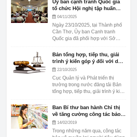
Uỷ ban cạnh tranh Quốc gia
chức Hội nghị tập huấn pháp luật
tổ chức Hội nghị tập huấn
về bảo vệ quyền lợi người tiêu
pháp luật bảo vệ quyền lợi
04/11/2025
dùng cho các cơ quan, tổ chức có
người tiêu dùng tại khu vực
Ngày 23/10/2025, tại Thành phố
liên quan tại khu vực miền Trung
miền Nam
Cần Thơ, Ủy ban Cạnh tranh
và Tây Nguyên.
Quốc gia đã phối hợp với Sở
Công Thương TP. Cần Thơ, Hội
Bảo vệ người tiêu dùng Việt
Bản tổng hợp, tiếp thu, giải
Nam, tổ chức Hội nghị tập huấn
trình ý kiến góp ý đối với dự
pháp luật về bảo vệ quyền lợi
thảo nghị định quy định xử
22/10/2025
người tiêu dùng cho các cơ quan,
phạt vi phạm hành chính
Cục Quản lý và Phát triển thị
tổ chức có liên quan tại khu vực
trong hoạt động thương mại,
trường trong nước đăng tải Bản
miền Nam.
sản xuất, buôn bán hàng giả,
tổng hợp, tiếp thu, giải trình ý kiến
hàng cấm và bảo vệ quyền lợi
góp ý đối với dự thảo nghị định
người tiêu dùng
quy định xử phạt vi phạm hành
Ban Bí thư ban hành Chỉ thị
chính trong hoạt động thương
về tăng cường công tác bảo
mại, sản xuất, buôn bán hàng giả,
vệ quyền lợi người tiêu dùng
14/02/2019
hàng cấm và bảo vệ quyền lợi
Trong những năm qua, công tác
người tiêu dùng để cơ quan, tổ