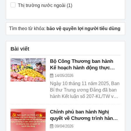
Thị trường nước ngoài (1)
Tìm theo từ khóa:
bảo vệ quyền lợi người tiêu dùng
Bài viết
Bộ Công Thương ban hành
Kế hoạch hành động thực
hiện Nghị quyết số 87/NQ-CP
14/05/2026
của Chính phủ về công tác
Ngày 10 tháng 11 năm 2025, Ban
bảo vệ quyền lợi người tiêu
Bí thư Trung ương Đảng đã ban
dùng.
hành Kết luận số 207-KL/TW về
việc tiếp tục thực hiện Chỉ thị số
30-CT/TW ngày 22 tháng 01 năm
Chính phủ ban hành Nghị
2019 của Ban Bí thư về tăng
quyết về Chương trình hành
cường sự lãnh đạo Đảng và trách
động của Chính phủ thực hiện
09/04/2026
nhiệm quản lý của Nhà nước đối