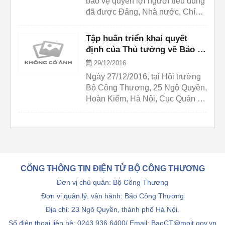
bảo vệ quyền lợi người tiêu dùng
chức, cá nhân được biết và tham
đã được Đảng, Nhà nước, Chính
gia ý kiến.
phủ và đoàn thể nhân dân quan
tâm và đạt được một số kết quả
Tập huấn triển khai quyết
bước đầu, song thực tế vẫn còn
định của Thủ tướng về Bảo vệ
nhiều hạn chế, yếu kém. Quyền
quyền lợi người tiêu dùng
29/12/2016
lợi cơ bản của người tiêu dùng
Ngày 27/12/2016, tại Hội trường
vẫn bị xâm phạm nghiêm trọng,
Bộ Công Thương, 25 Ngô Quyền,
đe dọa đến sức khỏe, an toàn và
Hoàn Kiếm, Hà Nội, Cục Quản lý
tính mạng của người tiêu dùng.
cạnh tranh tổ chức Tập huấn
Nếu tình ...
“Triển khai quyết định của Thủ
tướng Chính phủ về bảo vệ
quyền lợi người tiêu dùng. Buổi
tập huấn ghi nhận sự tham gia
của các cơ quan Nhà nước ở Hà
CỔNG THÔNG TIN ĐIỆN TỬ BỘ CÔNG THƯƠNG
Nội như Bộ Thông tin truyền
Đơn vị chủ quản: Bộ Công Thương
thông, Bộ Nông nghiệp, Bộ Kế
Đơn vị quản lý, vận hành: Báo Công Thương
hoạch đầu tư, Bộ Công ...
Địa chỉ: 23 Ngô Quyền, thành phố Hà Nội.
Số điện thoại liên hệ: 0243.936.6400/ Email: BaoCT@moit.gov.vn