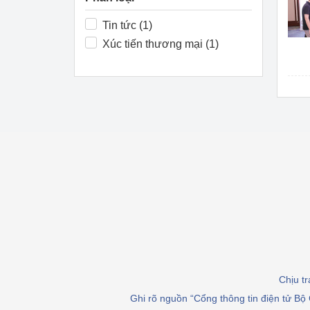
Công Thương - Công
Tin tức (1)
Chuyển đổi số
Xúc tiến thương mại (1)
Lịch sử phát triển
Bản tin Thị trường 
Phát triển nguồn nhâ
Phát triển bền vững
Tổ chức kiểm định
Văn hóa ngành Côn
Tái cơ cấu ngành 
Quản lý thị trường
Chịu t
Ghi rõ nguồn “Cổng thông tin điện tử Bộ 
Sử dụng năng lượng 