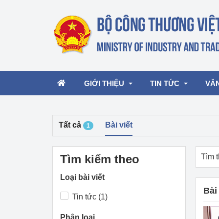
GIỚI THIỆU
TIN TỨC
VĂ
Tất cả
Bài viết
1
Lãnh đạo Bộ
Hoạt động
Văn 
Chức năng nhiệm vụ
Giải thưởng Công n
Văn 
Tìm kiếm theo
Tìm t
mại, Dịch vụ Việt N
Cơ cấu tổ chức
Văn 
Loại bài viết
Công Thương 57
Bài 
Tin tức (1)
Hoạt động của Bộ t
Phân loại