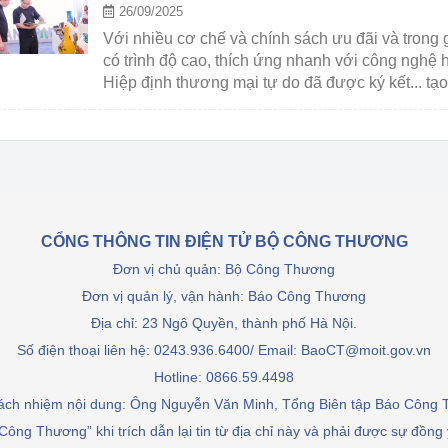
 luận
Họp báo
26/09/2025
Với nhiều cơ chế và chính sách ưu đãi và trong g
Thông cáo báo chí
có trình độ cao, thích ứng nhanh với công nghệ h
Hiệp định thương mại tự do đã được ký kết... tạo
Điểm báo
mở rộng hợp tác quốc tế. Với những điều kiện đầy
Nông Lâm Thủy sản
n lực
CỔNG THÔNG TIN ĐIỆN TỬ BỘ CÔNG THƯƠNG
Đơn vị chủ quản: Bộ Công Thương
Tổ chức kiểm định kỹ thuật an toàn lao 
động thuộc thẩm quyền quản lý của 
Đơn vị quản lý, vận hành: Báo Công Thương
g Thương
Bộ Công Thương
Địa chỉ: 23 Ngô Quyền, thành phố Hà Nội.
Số điện thoại liên hệ: 0243.936.6400/ Email: BaoCT@moit.gov.vn
Công Thương
Tổ chức được cấp GCN đăng ký, hoạt 
Hotline:
0866.59.4498
động kiểm định thiết bị, dụng cụ điện 
làm việc ở môi trường không có nguy 
rách nhiệm nội dung: Ông Nguyễn Văn Minh, Tổng Biên tập Báo Công
hiểm khí, bụi nổ
Công Thương” khi trích dẫn lại tin từ địa chỉ này và phải được sự đồng
tiết kiệm và 
Hiệu quả năng lượng