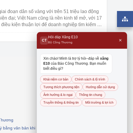
iai đoạn dân số vàng với trên 51 triệu lao động
iện đại; Việt Nam cũng là nền kinh tế mở, với 17
 điều kiện thuận lợi để doanh nghiệp tìm kiếm và
 thuận lợi ...
Hỏi đáp Xăng E10
×
CT
Bộ Công Thương
Xin chào! Mình là trợ lý hỏi–đáp về
xăng
E10
của Báo Công Thương. Bạn muốn
biết điều gì?
Khái niệm cơ bản
Chính sách & lộ trình
Tương thích phương tiện
Hướng dẫn sử dụng
Ảnh hưởng & lo ngại
Thông tin chung
Truyền thông & thông tin
Môi trường & lợi ích
 Thương
 ý bằng văn bản khi khai thác, dẫn nguồn.