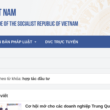
N BẢN PHÁP LUẬT
DVC TRỰC TUYẾN
bản pháp quy
Hoạt động của lãnh đạo Đảng, Nhà 
nước
ghiệp, Thương 
bản điều hành
heo từ khóa:
hợp tác đầu tư
am 2026
Hoạt động của Lãnh đạo Bộ
bản hợp nhất
Hoạt động của các đơn vị
viết
rưởng
Cơ hội mở cho các doanh nghiệp Trung Qu