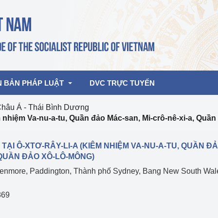
N BẢN PHÁP LUẬT
DVC TRỰC TUYẾN
Châu Á - Thái Bình Dương
m nhiệm Va-nu-a-tu, Quần đảo Mác-san, Mi-crô-nê-xi-a, Quầ
bản pháp quy
Hoạt động của lãnh đạo Đảng, Nhà 
nước
TẠI Ô-XTƠ-RÂY-LI-A (KIÊM NHIỆM VA-NU-A-TU, QUẦN Đ
ghiệp, Thương 
bản điều hành
, QUẦN ĐẢO XÔ-LÔ-MÔNG)
am 2026
Hoạt động của Lãnh đạo Bộ
lenmore, Paddington, Thành phố Sydney, Bang New South Wal
bản hợp nhất
Hoạt động của các đơn vị
869
rưởng