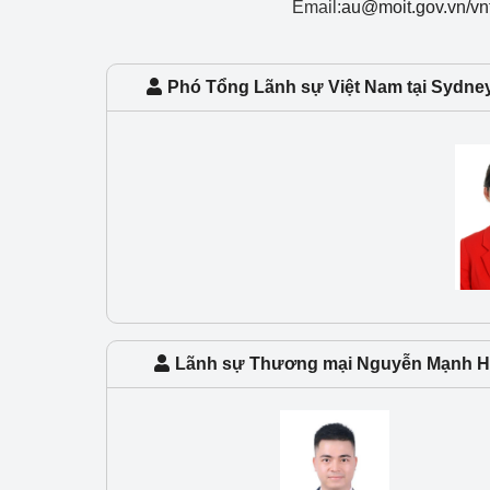
Email:
au@moit.gov.vn/vn
Công Thương - Công
Chuyển đổi số
Phó Tổng Lãnh sự Việt Nam tại Sydney
Lịch sử phát triển
Bản tin Thị trường 
Phát triển nguồn nhâ
Phát triển bền vững
Tổ chức kiểm định
Văn hóa ngành Côn
Lãnh sự Thương mại Nguyễn Mạnh H
Tái cơ cấu ngành 
Quản lý thị trường
Sử dụng năng lượng 