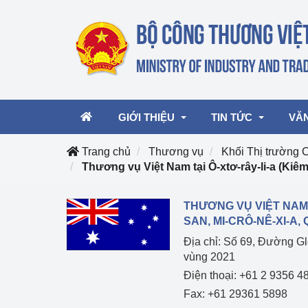
GIỚI THIỆU
TIN TỨC
VĂ
Trang chủ
Thương vụ
Khối Thị trường 
Thương vụ Việt Nam tại Ô-xtơ-rây-li-a (Kiê
Lãnh đạo Bộ
Hoạt động
Văn 
THƯƠNG VỤ VIỆT NAM 
Chức năng nhiệm vụ
Giải thưởng Công n
Văn 
SAN, MI-CRÔ-NÊ-XI-A
mại, Dịch vụ Việt N
Địa chỉ: Số 69, Đường G
Cơ cấu tổ chức
Văn 
vùng 2021
Công Thương 57
Điện thoại: +61 2 9356 4
Hoạt động của Bộ t
Fax: +61 29361 5898