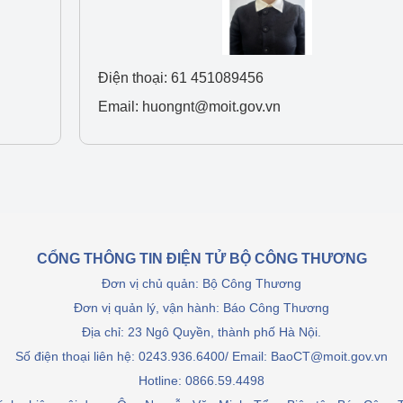
Cơ sở sản xuất, sửa chữa chai chứa 
LPG
 và đổi mới sáng 
Tổ chức huấn luyện, bồi dưỡng 
Điện thoại: 61 451089456
nghiệp vụ kiểm định kỹ thuật an toàn 
Email: huongnt@moit.gov.vn
lao động
Video bảo vệ môi trường
tưởng của Đảng
Album ảnh bảo vệ môi trường
ời dân
Văn bản về môi trường
CỔNG THÔNG TIN ĐIỆN TỬ BỘ CÔNG THƯƠNG
Đọc báo giúp bạn
Khu vực miền Bắc
Đơn vị chủ quản: Bộ Công Thương
ài
Khu vực miền Trung
Hiệp định EVFTA
Đơn vị quản lý, vận hành: Báo Công Thương
Địa chỉ: 23 Ngô Quyền, thành phố Hà Nội.
ớc
Khu vực miền Nam
Thị trường châu Á – châu Phi
Số điện thoại liên hệ: 0243.936.6400/ Email: BaoCT@moit.gov.vn
Hotline:
0866.59.4498
đưa nghị quyết 
Thị trường châu Âu – châu Mỹ
g vào cuộc sống