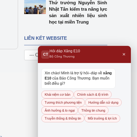
Thứ trưởng Nguyễn Sinh
Nhật Tân kiểm tra năng lực
sản xuất nhiên liệu sinh
học tại miền Trung
LIÊN KẾT WEBSITE
Hỏi đáp Xăng E10
×
CT
Bộ Công Thương
Xin chào! Mình là trợ lý hỏi–đáp về
xăng
E10
của Báo Công Thương. Bạn muốn
biết điều gì?
Khái niệm cơ bản
Chính sách & lộ trình
Tương thích phương tiện
Hướng dẫn sử dụng
Ảnh hưởng & lo ngại
Thông tin chung
Truyền thông & thông tin
Môi trường & lợi ích