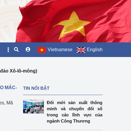
Vietnamese
English
n đảo Xô-lô-mông)
ẢO MÁC-
TIN NỔI BẬT
Đổi mới sản xuất thông
es, Mã
minh và chuyển đổi số
trong các lĩnh vực của
ngành Công Thương