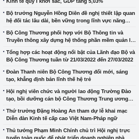
Kinh tế quý I khởi sắc, GDP tăng 5,03%
Bộ trưởng Nguyễn Hồng Diên đề nghị thiết lập quan
hệ đối tác lâu dài, bền vững trong lĩnh vực năng
lượng với Các Tiểu vương quốc Ả-rập Thống nhất
Bộ Công Thương phối hợp với Bộ Thông tin và
Truyền thông xây dựng hệ thống phần mềm quản lý
nhà nước đối với mặt hàng xăng dầu
Tổng hợp các hoạt động nổi bật của Lãnh đạo Bộ và
Bộ Công Thương tuần từ 21/03/2022 đến 27/03/2022
Đoàn Thanh niên Bộ Công Thương đổi mới, sáng
tạo, khẳng định bản lĩnh thế hệ trẻ
Hội nghị viên chức và người lao động Trường Đào
tạo, bồi dưỡng cán bộ Công Thương Trung ương
năm 2022
Thứ trưởng Đặng Hoàng An tham dự lễ khai mạc
Diễn đàn Kinh tế cấp cao Việt Nam-Pháp ngữ
Thủ tướng Phạm Minh Chính chủ trì Hội nghị trực
tuyến toàn quốc để phát triển doanh nghiệp nhà