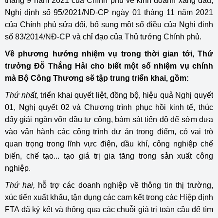
tháng 9 năm 2021 của Chính phủ về kinh doanh xăng dầu,
Nghị định số 95/2021/NĐ-CP ngày 01 tháng 11 năm 2021
của Chính phủ sửa đổi, bổ sung một số điều của Nghị định
số 83/2014/NĐ-CP và chỉ đạo của Thủ tướng Chính phủ.
Về phương hướng nhiệm vụ trong thời gian tới, Thứ
trưởng Đỗ Thắng Hải cho biết một số nhiệm vụ chính
mà Bộ Công Thương sẽ tập trung triển khai, gồm:
Thứ nhất,
triển khai quyết liệt, đồng bộ, hiệu quả Nghị quyết
01, Nghị quyết 02 và Chương trình phục hồi kinh tế, thúc
đẩy giải ngân vốn đầu tư công, bám sát tiến độ để sớm đưa
vào vận hành các công trình dự án trọng điểm, có vai trò
quan trọng trong lĩnh vực điện, dầu khí, công nghiệp chế
biến, chế tạo... tạo giá trị gia tăng trong sản xuất công
nghiệp.
Thứ hai,
hỗ trợ các doanh nghiệp về thông tin thị trường,
xúc tiến xuất khẩu, tận dụng các cam kết trong các Hiệp định
FTA đã ký kết và thông qua các chuỗi giá trị toàn cầu để tìm