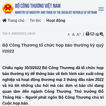
To
na
Trang chủ
Tin tức
Hoạt động
Thứ 4, 30/03/2022
|
18:33
+
|
-
A
A
A
Bộ Công Thương tổ chức họp báo thường kỳ quý
I/2022
Chiều ngày 30/3/2022 Bộ Công Thương đã tổ chức họp
báo thường kỳ để thông báo về tình hình sản xuất công
nghiệp và hoạt động thương mại 3 tháng đầu năm 2022
và trả lời những câu hỏi mà các đơn vị báo chí đang
quan tâm đến ngành Công Thương. Thứ trưởng Đỗ
Thắng Hải – Người phát ngôn Bộ Công Thương chủ trì
Cuộc họp báo.