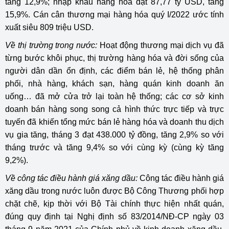
tăng 12,9%; nhập khẩu hàng hóa đạt 87,77 tỷ USD, tăng
15,9%. Cán cân thương mại hàng hóa quý I/2022 ước tính
xuất siêu 809 triệu USD.
Về thị trường trong nước:
Hoạt động thương mại dịch vụ đã
từng bước khôi phục, thị trường hàng hóa và đời sống của
người dân dần ổn định, các điểm bán lẻ, hệ thống phân
phối, nhà hàng, khách sạn, hàng quán kinh doanh ăn
uống… đã mở cửa trở lại toàn hệ thống; các cơ sở kinh
doanh bán hàng song song cả hình thức trực tiếp và trực
tuyến đã khiến tổng mức bán lẻ hàng hóa và doanh thu dịch
vụ gia tăng, tháng 3 đạt 438.000 tỷ đồng, tăng 2,9% so với
tháng trước và tăng 9,4% so với cùng kỳ (cùng kỳ tăng
9,2%).
Về công tác điều hành giá xăng dầu:
Công tác điều hành giá
xăng dầu trong nước luôn được Bộ Công Thương phối hợp
chặt chẽ, kịp thời với Bộ Tài chính thực hiện nhất quán,
đúng quy định tại Nghị định số 83/2014/NĐ-CP ngày 03