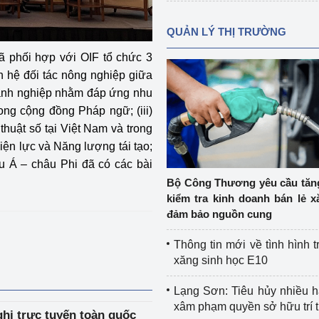
QUẢN LÝ THỊ TRƯỜNG
 phối hợp với OIF tổ chức 3
n hệ đối tác nông nghiệp giữa
oanh nghiệp nhằm đáp ứng nhu
ong cộng đồng Pháp ngữ; (iii)
huật số tại Việt Nam và trong
ện lực và Năng lượng tái tạo;
u Á – châu Phi đã có các bài
Bộ Công Thương yêu cầu tă
kiểm tra kinh doanh bán lẻ x
đảm bảo nguồn cung
Thông tin mới về tình hình t
xăng sinh học E10
Lạng Sơn: Tiêu hủy nhiều 
xâm phạm quyền sở hữu trí 
hị trực tuyến toàn quốc