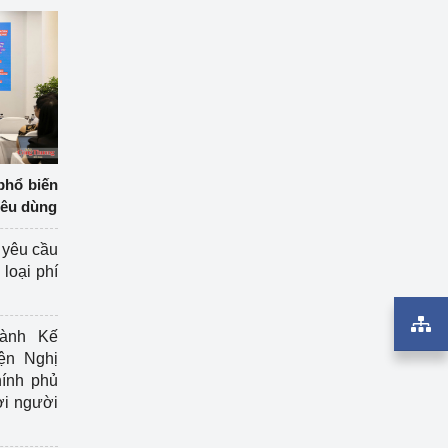
phổ biến
iêu dùng
 yêu cầu
loại phí
ành Kế
ện Nghị
ính phủ
ợi người