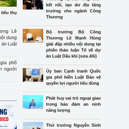
kết nối, tạo dư địa tăng
trưởng cho ngành Công
tiêu thụ
Thương
ương Lê
Bộ trưởng Bộ Công
nội dung
Thương Lê Mạnh Hùng
án Luật
giải đáp nhiều nội dung tại
phiên thảo luận Tổ về dự
án Luật Dầu khí (sửa đổi)
gia phổ
ợi người
Ủy ban Cạnh tranh Quốc
gia phổ biến Luật Bảo vệ
quyền lợi người tiêu dùng
Phát huy vai trò ngoại giao
trong bảo đảm an ninh
năng lượng
Thứ trưởng Nguyễn Sinh