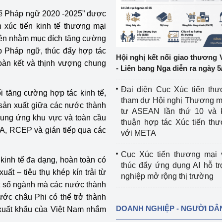
tế Pháp ngữ 2020 -2025” được
ệp
Công nghiệp nền tảng
 xúc tiến kinh tế thương mại
iên nhằm mục đích tăng cường
ng
Chính sách
p Pháp ngữ, thúc đẩy hợp tác
Hội nghị kết nối giao thương 
oàn kết và thịnh vượng chung
Sản xuất công nghiệp
- Liên bang Nga diễn ra ngày 5
Đại diện Cục Xúc tiến th
i tăng cường hợp tác kinh tế,
tham dự Hội nghị Thương m
sản xuất giữa các nước thành
tư ASEAN lần thứ 10 và 
 cung ứng khu vực và toàn cầu
thuận hợp tác Xúc tiến th
A, RCEP và gián tiếp qua các
với META
Cục Xúc tiến thương mại 
 kinh tế đa dạng, hoàn toàn có
thúc đẩy ứng dụng AI hỗ t
ất – tiêu thụ khép kín trải từ
nghiệp mở rộng thị trường
t số ngành mà các nước thành
ước châu Phi có thể trở thành
DOANH NGHIỆP - NGƯỜI DÂ
xuất khẩu của Việt Nam nhắm