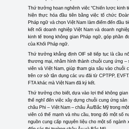
Thứ trưởng hoan nghênh việc “Chiến lược kinh 
Phát triển công nghi
hiện thực hóa đầu tiên bằng việc tổ chức Đoàn
Pháp ngữ và chọn Việt Nam làm điểm đến đầu t
Phát triển năng lượ
kết nối doanh nghiệp Việt Nam và doanh nghiệ
kinh tế trong không gian Pháp ngữ, góp phần đ
của Khối Pháp ngữ.
Thứ trưởng khẳng định OIF sẽ tiếp tục là cầu nố
thương mại, nhằm hình thành chuỗi cung ứng – 
viên và Việt Nam, giúp tham gia sâu vào chuỗi
trên cơ sở tận dụng các ưu đãi từ CPTPP, EVFT
FTA khác mà Việt Nam đã ký kết.
Thứ trưởng cho biết, dựa vào lợi thế không gian
thể nghĩ đến việc xây dựng chuỗi cung ứng sản xu
châu Phi – Việt Nam – châu Âu/Bắc Mỹ trong mộ
viên có thế mạnh và nhu cầu, trong đó một số n
nguồn cung cấp nguyên liệu cho một số ngành 
đến các thị trường châu Âu và Bắc Mỹ.