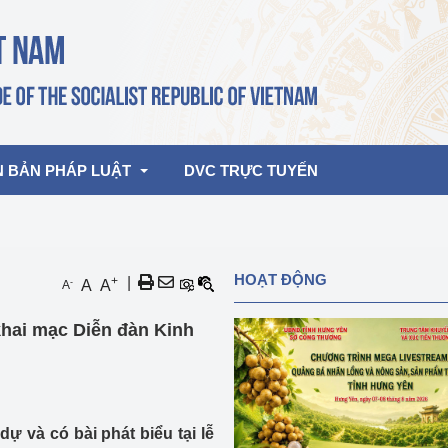
N BẢN PHÁP LUẬT
DVC TRỰC TUYẾN
bản pháp quy
Hoạt động của lãnh đạo Đảng, Nhà 
HOẠT ĐỘNG
+
|
-
A
A
A
nước
ghiệp, Thương 
bản điều hành
hai mạc Diễn đàn Kinh
am 2026
Hoạt động của Lãnh đạo Bộ
bản hợp nhất
Hoạt động của các đơn vị
rưởng
 và có bài phát biểu tại lễ