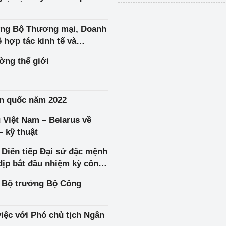
ởng Bộ Thương mại, Doanh
 hợp tác kinh tế và
ờng thế giới
àn quốc năm 2022
 Việt Nam – Belarus về
– kỹ thuật
iên tiếp Đại sứ đặc mệnh
ịp bắt đầu nhiệm kỳ công
iệc với Phó chủ tịch Ngân