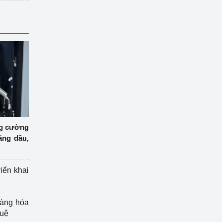
ng cường
ăng dầu,
riển khai
hàng hóa
tuệ