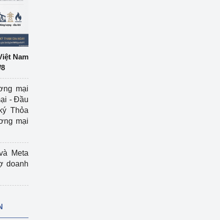
Việt Nam
/8
ương mại
ại - Đầu
ký Thỏa
ương mại
và Meta
rợ doanh
N