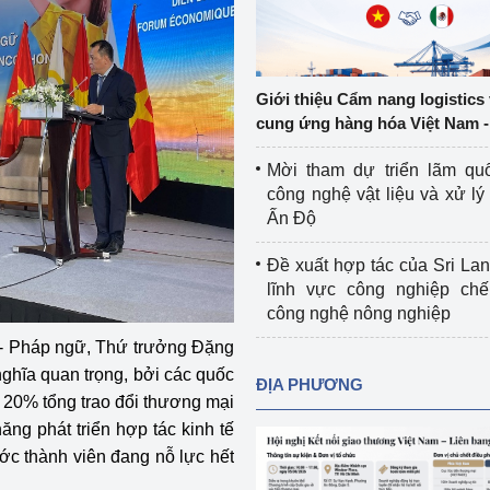
Cơ sở sản xuất, sửa chữa chai chứa 
LPG
 và đổi mới sáng 
Tổ chức huấn luyện, bồi dưỡng 
Giới thiệu Cẩm nang logistics
nghiệp vụ kiểm định kỹ thuật an toàn 
cung ứng hàng hóa Việt Nam -
lao động
Mời tham dự triển lãm qu
Video bảo vệ môi trường
công nghệ vật liệu và xử lý 
Ấn Độ
tưởng của Đảng
Album ảnh bảo vệ môi trường
Đề xuất hợp tác của Sri Lan
ời dân
Văn bản về môi trường
lĩnh vực công nghiệp chế
công nghệ nông nghiệp
Đọc báo giúp bạn
Khu vực miền Bắc
m - Pháp ngữ, Thứ trưởng Đặng
ài
Khu vực miền Trung
Hiệp định EVFTA
ghĩa quan trọng, bởi các quốc
ĐỊA PHƯƠNG
g 20% tổng trao đổi thương mại
ớc
Khu vực miền Nam
Thị trường châu Á – châu Phi
ăng phát triển hợp tác kinh tế
nước thành viên đang nỗ lực hết
đưa nghị quyết 
Thị trường châu Âu – châu Mỹ
g vào cuộc sống