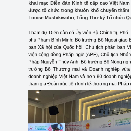
khai mạc Diễn đàn Kinh tế cấp cao Việt Nam
Công Thương - Công
được tổ chức trong khuôn khổ chuyến thăm 
Chuyển đổi số
Louise Mushikiwabo, Tổng Thư ký Tổ chức Qu
Lịch sử phát triển
Tham dự Diễn đàn có Ủy viên Bộ Chính trị, Phó
phủ Phạm Bình Minh; Bộ trưởng Bộ Ngoại giao 
Bản tin Thị trường 
ban Xã hội của Quốc hội, Chủ tịch phân ban V
Phát triển nguồn nhâ
viện cộng đồng Pháp ngữ (APF), Chủ tịch Nhóm
Pháp Nguyễn Thúy Anh; Bộ trưởng Bộ Nông ngh
Phát triển bền vững
trưởng Bộ Thương mại và Doanh nghiệp vừa 
doanh nghiệp Việt Nam và hơn 80 doanh nghiệ
Tổ chức kiểm định
tham gia Đoàn xúc tiến kinh tế-thương mại Pháp
Văn hóa ngành Côn
Tái cơ cấu ngành 
Quản lý thị trường
Sử dụng năng lượng 