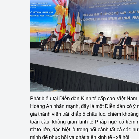
hiệu quả
Khoa học, công nghệ
tạo
Thông báo
Bảo vệ môi trường
Bảo vệ nền tảng tư 
Doanh nghiệp - Ngư
Xúc tiến thương mại
Phát biểu tại Diễn đàn Kinh tế cấp cao Việt Na
Thị trường nước ngo
Hoàng An nhấn mạnh, đây là một Diễn đàn có ý n
gia thành viên trải khắp 5 châu lục, chiếm khoản
Thị trường trong nư
toàn cầu, không gian kinh tế Pháp ngữ có tiềm n
rất to lớn, đặc biệt là trong bối cảnh tất cả các 
Ngành Công Thương 
mình để phục hồi và phát triển kinh tế - xã hội.
Đại hội XIV của Đản