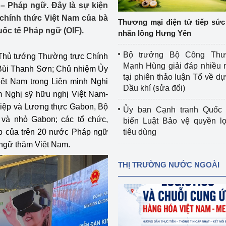
 – Pháp ngữ. Đây là sự kiện
 luận
Họp báo
chính thức Việt Nam của bà
Thương mại điện tử tiếp sức 
Thông cáo báo chí
ốc tế Pháp ngữ (OIF).
nhãn lồng Hưng Yên
Điểm báo
Bộ trưởng Bộ Công Th
 Thủ tướng Thường trực Chính
Mạnh Hùng giải đáp nhiều 
Bùi Thanh Sơn; Chủ nhiệm Ủy
Nông Lâm Thủy sản
tại phiên thảo luận Tổ về dự 
iệt Nam trong Liên minh Nghị
Dầu khí (sửa đổi)
n lực
 Nghị sỹ hữu nghị Việt Nam-
iệp và Lương thực Gabon, Bộ
Ủy ban Cạnh tranh Quốc 
và nhỏ Gabon; các tổ chức,
biến Luật Bảo vệ quyền l
p của trên 20 nước Pháp ngữ
tiêu dùng
Tổ chức kiểm định kỹ thuật an toàn lao 
 ngữ thăm Việt Nam.
động thuộc thẩm quyền quản lý của 
g Thương
Bộ Công Thương
THỊ TRƯỜNG NƯỚC NGOÀI
Công Thương
Tổ chức được cấp GCN đăng ký, hoạt 
động kiểm định thiết bị, dụng cụ điện 
làm việc ở môi trường không có nguy 
hiểm khí, bụi nổ
tiết kiệm và 
Hiệu quả năng lượng