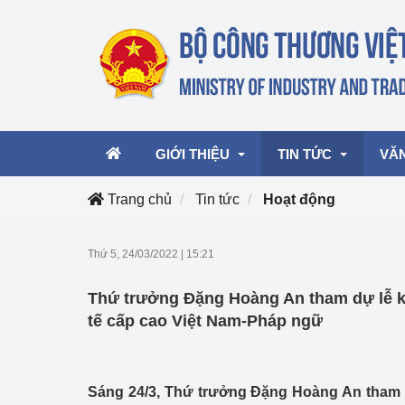
GIỚI THIỆU
TIN TỨC
VĂ
Trang chủ
Tin tức
Hoạt động
Lãnh đạo Bộ
Hoạt động
Văn 
Thứ 5, 24/03/2022
|
15:21
Chức năng nhiệm vụ
Giải thưởng Công n
Văn 
Thứ trưởng Đặng Hoàng An tham dự lễ k
mại, Dịch vụ Việt N
Cơ cấu tổ chức
Văn 
tế cấp cao Việt Nam-Pháp ngữ
Công Thương 57
Hoạt động của Bộ t
Sáng 24/3, Thứ trưởng Đặng Hoàng An tham dự