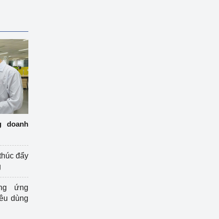
g doanh
thúc đẩy
g
ng ứng
iêu dùng