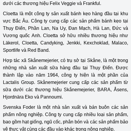
dưới các thương hiệu Felix Veggie và Frankful.
Cloetta là một công ty sản xuất bánh kẹo hàng đầu tại khu
vực Bắc Âu. Công ty cung cấp các sản phẩm bánh kẹo tại
Thụy Điển, Phần Lan, Na Uy, Đan Mạch, Hà Lan, Đức và
Vương quốc Anh. Cloetta sở hữu nhiều thương hiệu như
Läkerol, Cloetta, Candyking, Jenkki, Kexchoklad, Malaco,
Sportlife và Red Band.
Hợp tác xã Skånemejerier, có trụ sở tại Skåne, là một trong
những nhà sản xuất sữa hàng đầu tại Thụy Điển. Được
thành lập vào năm 1964, công ty hiện là một phần của
Lactalis Group. Skånemejerier cung cấp các sản phẩm từ
sữa dưới các thương hiệu Skånemejerier, BARA, Åsens,
Hjordnära Eko và Pannoumi.
Svenska Foder là một nhà sản xuất và bán buôn các sản
phẩm nông nghiệp. Công ty cung cấp nhiều loại sản phẩm,
bao gồm hạt giống, ngũ cốc, phân bón và các sản phẩm bảo
vệ thực vật cùng các đầu vào khác trong nông nghiệp.