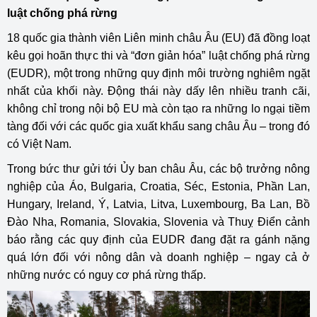
luật chống phá rừng
18 quốc gia thành viên Liên minh châu Âu (EU) đã đồng loạt
kêu gọi hoãn thực thi và “đơn giản hóa” luật chống phá rừng
(EUDR), một trong những quy định môi trường nghiêm ngặt
nhất của khối này. Động thái này dấy lên nhiều tranh cãi,
không chỉ trong nội bộ EU mà còn tạo ra những lo ngại tiềm
tàng đối với các quốc gia xuất khẩu sang châu Âu – trong đó
có Việt Nam.
Trong bức thư gửi tới Ủy ban châu Âu, các bộ trưởng nông
nghiệp của Áo, Bulgaria, Croatia, Séc, Estonia, Phần Lan,
Hungary, Ireland, Ý, Latvia, Litva, Luxembourg, Ba Lan, Bồ
Đào Nha, Romania, Slovakia, Slovenia và Thuỵ Điển cảnh
báo rằng các quy định của EUDR đang đặt ra gánh nặng
quá lớn đối với nông dân và doanh nghiệp – ngay cả ở
những nước có nguy cơ phá rừng thấp.