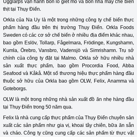
Ugglarps vận hành bốn lò giết mổ và bốn nhà máy chế biến
thịt tại Thụy Điển.
Orkla của Na Uy là một trong những công ty chế biến thực
phẩm hàng đầu trên thị trường Thụy Điển. Orkla Foods
Sweden có các cơ sở chế biến ở nhiều địa điểm khác nhau,
bao gồm Eslöv, Tollarp, Fågelmara, Frödinge, Kungshamn,
Kumla, Örebro, Vansbro, Vadensjö và Simrishamn. Trụ sở
chính của công ty đặt tại Malmo. Orkla sở hữu nhiều nhà
sản xuất thực phẩm, bao gồm Procordia Food, Abba
Seafood và Kåkå. Một số thương hiệu thực phẩm hàng đầu
thuộc sở hữu của Orkla bao gồm OLW, Felix, Anamma và
Goteborgs.
OLW là một trong những nhà sản xuất đồ ăn nhẹ hàng đầu
tại Thụy Điển trong 50 năm qua.
Felix là nhà cung cấp thực phẩm của Thụy Điển chuyên sản
xuất các sản phẩm như gia vị, khoai tây chiên, bữa ăn sẵn
và cháo. Công ty cũng cung cấp các sản phẩm từ thực vật