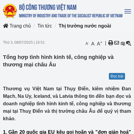
To
na
Trang chủ
Tin tức
Thị trường nước ngoài
Thứ 3, 08/07/2025
|
16:51
+
|
-
A
A
A
Tổng hợp tình hình kinh tế, công nghiệp và
thương mại châu Âu
Đọc bài
Thương vụ Việt Nam tại Thụy Điển, kiêm nhiệm Đan
Mạch, Na Uy, Iceland, và Latvia thông tin đến bạn đọc và
doanh nghiệp tình hình kinh tế, công nghiệp và thương
mại tại Thuỵ Điển và thị trường châu Âu để quý vị tham
khảo.
1. Gần 20 quốc gia EU kêu gọi hoãn và "đơn giản hoá"