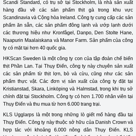
Scandi Standard, có trụ sở tại Stockholm, là nhà sản xuất
hàng đầu về các sản phẩm thịt gà trong khu vực
Scandinavia và Cộng hòa Ireland. Công ty cung cấp các sản
phẩm ăn sẵn, các sản phẩm đông lạnh và ướp lạnh dưới
các thương hiệu như Kronfågel, Danpo, Den Stolte Hane,
Naapurin Maalaiskana và Manor Farm. Sản phẩm của công
ty có mặt tại hơn 40 quốc gia.
HKScan Sweden là một công ty con của tập đoàn chế biến
thịt Phần Lan. Tại Thụy Điển, công ty này chuyên sản xuất
các sản phẩm từ thịt lợn, bò và cừu, cũng như các sản
phẩm thực vật. Các đơn vị sản xuất của công ty đặt tại
Kristianstad, Skara, Linköping và Halmstad, trong khi trụ sở
chính đặt tại Stockholm. Công ty có hơn 1.700 nhân viên tại
Thụy Điển và thu mua từ hơn 6.000 trang trại.
KLS Ugglarps là một trong những lò giết mổ hàng đầu tại
Thụy Điển. Công ty này thuộc sở hữu của Danish Crown và
hợp tác với khoảng 6.000 nông dân Thụy Điển. KLS