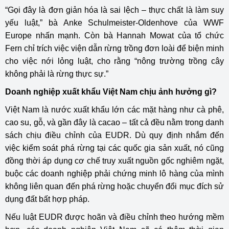
“Gọi đây là đơn giản hóa là sai lệch – thực chất là làm suy
yếu luật,” bà Anke Schulmeister-Oldenhove của WWF
Europe nhấn mạnh. Còn bà Hannah Mowat của tổ chức
Fern chỉ trích việc viện dẫn rừng trồng đơn loài để biện minh
cho việc nới lỏng luật, cho rằng “nông trường trồng cây
không phải là rừng thực sự.”
Doanh nghiệp xuất khẩu Việt Nam chịu ảnh hưởng gì?
Việt Nam là nước xuất khẩu lớn các mặt hàng như cà phê,
cao su, gỗ, và gần đây là cacao – tất cả đều nằm trong danh
sách chịu điều chỉnh của EUDR. Dù quy định nhắm đến
việc kiểm soát phá rừng tại các quốc gia sản xuất, nó cũng
đồng thời áp dụng cơ chế truy xuất nguồn gốc nghiêm ngặt,
buộc các doanh nghiệp phải chứng minh lô hàng của mình
không liên quan đến phá rừng hoặc chuyển đổi mục đích sử
dụng đất bất hợp pháp.
Nếu luật EUDR được hoãn và điều chỉnh theo hướng mềm