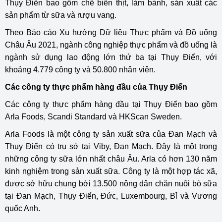
Thụy Điển bao gồm chế biến thịt, làm bánh, sản xuất các
sản phẩm từ sữa và rượu vang.
Theo Báo cáo Xu hướng Dữ liệu Thực phẩm và Đồ uống
Châu Âu 2021, ngành công nghiệp thực phẩm và đồ uống là
ngành sử dụng lao động lớn thứ ba tại Thụy Điển, với
khoảng 4.779 công ty và 50.800 nhân viên.
Các công ty thực phẩm hàng đầu của Thụy Điển
Các công ty thực phẩm hàng đầu tại Thụy Điển bao gồm
Arla Foods, Scandi Standard và HKScan Sweden.
Arla Foods là một công ty sản xuất sữa của Đan Mạch và
Thụy Điển có trụ sở tại Viby, Đan Mạch. Đây là một trong
những công ty sữa lớn nhất châu Âu. Arla có hơn 130 năm
kinh nghiệm trong sản xuất sữa. Công ty là một hợp tác xã,
được sở hữu chung bởi 13.500 nông dân chăn nuôi bò sữa
tại Đan Mạch, Thụy Điển, Đức, Luxembourg, Bỉ và Vương
quốc Anh.