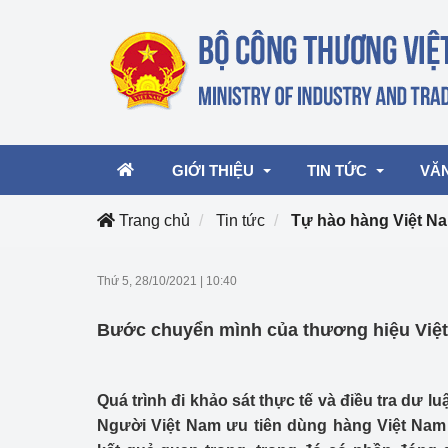
GIỚI THIỆU
TIN TỨC
VĂ
Trang chủ
Tin tức
Tự hào hàng Việt N
Lãnh đạo Bộ
Hoạt động
Văn 
Thứ 5, 28/10/2021
|
10:40
Chức năng nhiệm vụ
Giải thưởng Công n
Văn 
Bước chuyển mình của thương hiệu Việt t
mại, Dịch vụ Việt N
Cơ cấu tổ chức
Văn 
Công Thương 57
Quá trình đi khảo sát thực tế và điều tra dư l
Hoạt động của Bộ t
Người Việt Nam ưu tiên dùng hàng Việt Nam