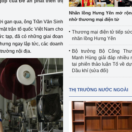
óp của Đề án phát triển thị
 luận
Họp báo
Nhãn lồng Hưng Yên mở rộn
Thông cáo báo chí
nhờ thương mại điện tử
ời gan qua, ông Trần Văn Sinh
ặt trận tổ quốc Việt Nam cho
Điểm báo
Thương mại điện tử tiếp sức
ức tạp, đã có những giai đoạn
nhãn lồng Hưng Yên
Nông Lâm Thủy sản
 Nhưng ngay lập tức, các doanh
trường nội địa.
Bộ trưởng Bộ Công Th
n lực
Mạnh Hùng giải đáp nhiều 
tại phiên thảo luận Tổ về dự 
Dầu khí (sửa đổi)
Tổ chức kiểm định kỹ thuật an toàn lao 
động thuộc thẩm quyền quản lý của 
THỊ TRƯỜNG NƯỚC NGOÀI
g Thương
Bộ Công Thương
Công Thương
Tổ chức được cấp GCN đăng ký, hoạt 
động kiểm định thiết bị, dụng cụ điện 
làm việc ở môi trường không có nguy 
hiểm khí, bụi nổ
tiết kiệm và 
Hiệu quả năng lượng