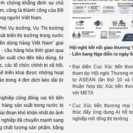
inh chứng khẳng định sự chủ
am, cũng là thành công của Đề
ệp
Công nghiệp nền tảng
động người Việt Nam.
ng
Chính sách
Phó Vụ trưởng, Vụ Thị trường
t triển thị trường trong nước
Sản xuất công nghiệp
ên dùng hàng Việt Nam" giai
Hội nghị kết nối giao thương 
g - cầu hàng hóa thời gian qua
- Liên bang Nga diễn ra ngày 5
ản xuất cho đến tiêu dùng, từ
các tổ chức chính trị xã hội,
Đại diện Cục Xúc tiến th
ể triển khai được những hoạt
tham dự Hội nghị Thương m
tư ASEAN lần thứ 10 và 
n trong 4 đợt dịch kéo dài từ
thuận hợp tác Xúc tiến th
với META
ghiệp cũng đóng vai trò tiên
, hàng sản xuất trong nước bị
Cục Xúc tiến thương mại 
thúc đẩy ứng dụng AI hỗ t
iai đoạn khó khăn nhất do ảnh
nghiệp mở rộng thị trường
nh nghiệp đã chuyển mạnh sang
ng chất lượng sản phẩm, bằng