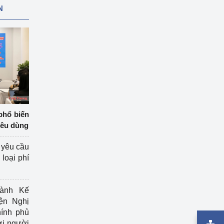
N
phổ biến
iêu dùng
 yêu cầu
loại phí
ành Kế
ện Nghị
ính phủ
ợi người