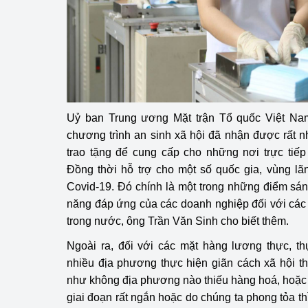
hiệu quả
Khoa học, công nghệ
tạo
Thông báo
Bảo vệ môi trường
Uỷ ban Trung ương Mặt trận Tổ quốc Việt Na
chương trình an sinh xã hội đã nhận được rất n
Bảo vệ nền tảng tư 
trao tặng để cung cấp cho những nơi trực tiếp
Đồng thời hỗ trợ cho một số quốc gia, vùng lã
Doanh nghiệp - Ngư
Covid-19. Đó chính là một trong những điểm sáng
năng đáp ứng của các doanh nghiệp đối với các
Xúc tiến thương mại
trong nước, ông Trần Văn Sinh cho biết thêm.
Thị trường nước ngo
Ngoài ra, đối với các mặt hàng lương thực, t
nhiều địa phương thực hiện giãn cách xã hội the
Thị trường trong nư
như không địa phương nào thiếu hàng hoá, hoặc n
Ngành Công Thương 
giai đoạn rất ngắn hoặc do chúng ta phong tỏa t
Đại hội XIV của Đản