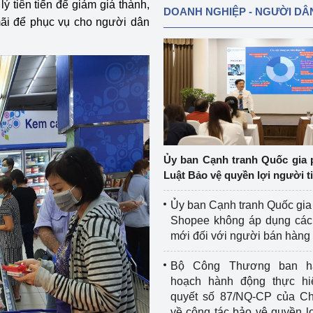
ý tiên tiến để giảm giá thành,
DOANH NGHIỆP - NGƯỜI DÂ
ãi để phục vụ cho người dân
Ủy ban Cạnh tranh Quốc gia 
Luật Bảo vệ quyền lợi người t
Ủy ban Cạnh tranh Quốc gia
Shopee không áp dụng các 
mới đối với người bán hàng
Bộ Công Thương ban h
hoạch hành động thực hi
quyết số 87/NQ-CP của Ch
về công tác bảo vệ quyền l