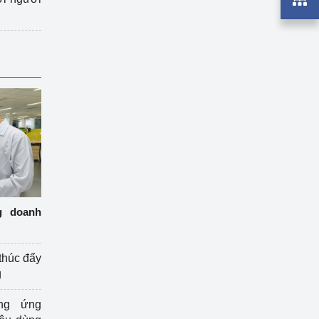
g doanh
thúc đẩy
g
ng ứng