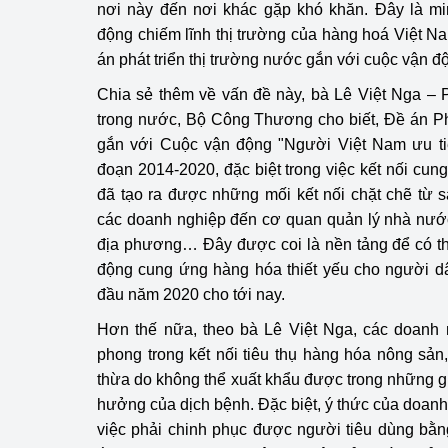
nơi này đến nơi khác gặp khó khăn. Đây là m
động chiếm lĩnh thị trường của hàng hoá Việt N
Phát triển công nghi
án phát triển thị trường nước gắn với cuộc vận 
Phát triển năng lượ
Chia sẻ thêm về vấn đề này, bà Lê Việt Nga – 
trong nước, Bộ Công Thương cho biết, Đề án Phá
gắn với Cuộc vận động "Người Việt Nam ưu ti
đoạn 2014-2020, đặc biệt trong việc kết nối cun
đã tạo ra được những mối kết nối chặt chẽ từ s
các doanh nghiệp đến cơ quan quản lý nhà nước, 
địa phương… Đây được coi là nền tảng để có th
động cung ứng hàng hóa thiết yếu cho người dâ
đầu năm 2020 cho tới nay.
Hơn thế nữa, theo bà Lê Việt Nga, các doanh n
phong trong kết nối tiêu thụ hàng hóa nông sản
thừa do không thể xuất khẩu được trong những g
hưởng của dịch bệnh. Đặc biệt, ý thức của doa
việc phải chinh phục được người tiêu dùng bằ