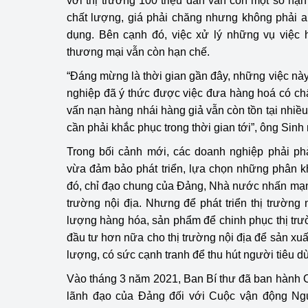
với thị trường 100 triệu dân vẫn còn một số hạ
chất lượng, giá phải chăng nhưng không phải a
dụng. Bên cạnh đó, việc xử lý những vụ việc h
thương mại vẫn còn hạn chế.
“Đáng mừng là thời gian gần đây, những việc n
nghiệp đã ý thức được việc đưa hàng hoá có ch
vấn nạn hàng nhái hàng giả vẫn còn tồn tại nhiều 
cần phải khắc phục trong thời gian tới”, ông Sinh
Trong bối cảnh mới, các doanh nghiệp phải phả
vừa đảm bảo phát triển, lựa chọn những phân k
đó, chỉ đạo chung của Đảng, Nhà nước nhấn mạnh l
trường nội địa. Nhưng để phát triển thị trường 
lượng hàng hóa, sản phẩm để chinh phục thị tr
đầu tư hơn nữa cho thị trường nội địa để sản xuấ
lượng, có sức cạnh tranh để thu hút người tiêu d
Vào tháng 3 năm 2021, Ban Bí thư đã ban hành C
lãnh đạo của Đảng đối với Cuộc vận động Ng