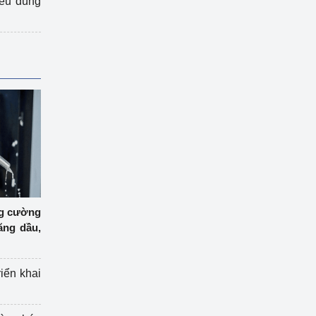
iêu dùng
ng cường
ăng dầu,
riển khai