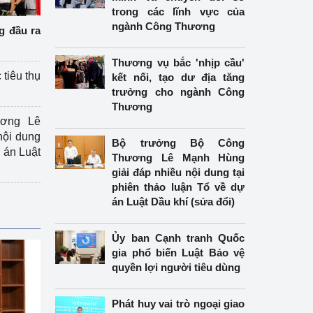
trong các lĩnh vực của
ngành Công Thương
g đầu ra
Thương vụ bắc 'nhịp cầu'
 tiêu thụ
kết nối, tạo dư địa tăng
trưởng cho ngành Công
Thương
ương Lê
nội dung
Bộ trưởng Bộ Công
án Luật
Thương Lê Mạnh Hùng
giải đáp nhiều nội dung tại
phiên thảo luận Tổ về dự
án Luật Dầu khí (sửa đổi)
Ủy ban Cạnh tranh Quốc
gia phổ biến Luật Bảo vệ
quyền lợi người tiêu dùng
Phát huy vai trò ngoại giao