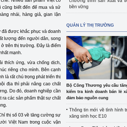
n chế. Nhiều sản phẩm Việt có
chương trình sản xuất và t
bền vững
i cũng biết đến để mua và sử
àng nhái, hàng giả, gian lận
QUẢN LÝ THỊ TRƯỜNG
ày đã được khắc phục và doanh
ất lượng đến người dân, song
ở trên thị trường. Đây là điểm
 nhất mạnh.
i thích ứng, vừa chống dịch,
húc riêng cho mình. Bên cạnh
à rất chú trọng phát triển thị
nội địa thì phải nâng cao chất
Bộ Công Thương yêu cầu tă
ường. Do đó, doanh nghiệp cần
kiểm tra kinh doanh bán lẻ x
đảm bảo nguồn cung
t ra các sản phẩm thật sự chất
ùng.
Thông tin mới về tình hình t
hỉ thị số 03 về tăng cường sự
xăng sinh học E10
ười Việt Nam trong cuộc vận