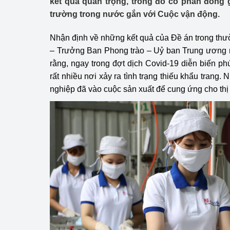
kết quả quan trọng, trong đó có phần đóng g
Công Thương - Công
trường trong nước gắn với Cuộc vận động.
Chuyển đổi số
Nhận định về những kết quả của Đề án trong thư
– Trưởng Ban Phong trào – Uỷ ban Trung ương m
Lịch sử phát triển
rằng, ngay trong đợt dịch Covid-19 diễn biến ph
Bản tin Thị trường 
rất nhiều nơi xảy ra tình trạng thiếu khẩu trang.
nghiệp đã vào cuộc sản xuất để cung ứng cho thị 
Phát triển nguồn nhâ
Phát triển bền vững
Tổ chức kiểm định
Văn hóa ngành Côn
Tái cơ cấu ngành 
Quản lý thị trường
Sử dụng năng lượng 