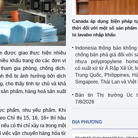
Cơ sở sản xuất, sửa chữa chai chứa 
LPG
 và đổi mới sáng 
Canada áp dụng biện pháp t
Tổ chức huấn luyện, bồi dưỡng 
thời đối với một số sản phẩm 
nghiệp vụ kiểm định kỹ thuật an toàn 
tủ lavabo nhập khẩu
lao động
Indonesia thông báo không
Video bảo vệ môi trường
m được giao thực hiện nhiều
chống bán phá giá đối với 
hiều khẩu trang do các đơn vị
nhựa polypropylene homo
tưởng của Đảng
Album ảnh bảo vệ môi trường
 tham gia phòng, chống dịch.
có xuất xứ từ Ả Rập Xê Út, 
Trung Quốc, Philippines, H
nh thổ bị ảnh hưởng bởi dịch
ời dân
Văn bản về môi trường
Singapore, Thái Lan và Việ
, cho thấy tính tự chủ và khả
 sản phẩm, hàng hoá sản xuất
Đọc báo giúp bạn
Khu vực miền Bắc
Bản tin Thị trường Úc t
7/8/2026
ài
Khu vực miền Trung
Hiệp định EVFTA
hực phẩm, nhu yếu phẩm. Khi
o Chỉ thị 15, 16, 16+ thì hầu
ớc
Khu vực miền Nam
Thị trường châu Á – châu Phi
ĐỊA PHƯƠNG
ếu có thì chỉ xảy ra trong một
đưa nghị quyết 
Thị trường châu Âu – châu Mỹ
hì việc vận chuyển hàng hóa từ
g vào cuộc sống