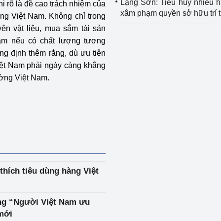
Lạng Sơn: Tiêu hủy nhiều 
i rõ là đề cao trách nhiệm của
xâm phạm quyền sở hữu trí 
àng Việt Nam. Không chỉ trong
ên vật liệu, mua sắm tài sản
am nếu có chất lượng tương
g định thêm rằng, dù ưu tiên
iệt Nam phải ngày càng khẳng
ường Việt Nam.
 thích tiêu dùng hàng Việt
ng “Người Việt Nam ưu
 mới