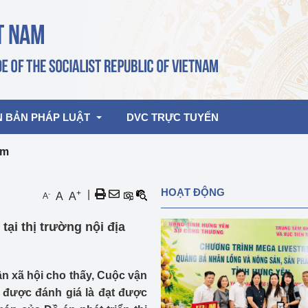
N BẢN PHÁP LUẬT
DVC TRỰC TUYẾN
am
bản pháp quy
Hoạt động của lãnh đạo Đảng, Nhà 
HOẠT ĐỘNG
+
|
-
A
A
A
nước
ghiệp, Thương 
bản điều hành
ại thị trường nội địa
am 2026
Hoạt động của Lãnh đạo Bộ
bản hợp nhất
Hoạt động của các đơn vị
uận xã hội cho thấy, Cuộc vận
rưởng
 được đánh giá là đạt được