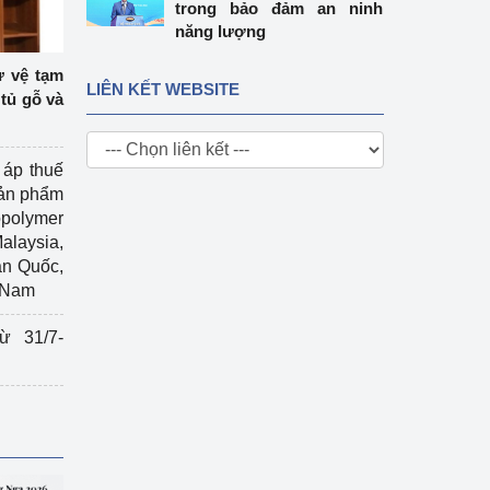
trong bảo đảm an ninh
năng lượng
ự vệ tạm
LIÊN KẾT WEBSITE
tủ gỗ và
 áp thuế
sản phẩm
polymer
Malaysia,
àn Quốc,
t Nam
ừ 31/7-