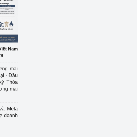
Việt Nam
/8
ương mại
ại - Đầu
ký Thỏa
ương mại
và Meta
rợ doanh