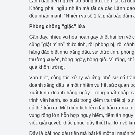
Lãnh đạo đến người lao động trực tiếp, tất cả đều
Công Thương - Công
Không phải ngẫu nhiên mà tất cả các Lãnh đạo
đều nhấn mạnh "Nhiệm vụ số 1 là phải bảo đảm a
Chuyển đổi số
Phòng chống “giặc” lửa
Lịch sử phát triển
Gần đây, nhiều vụ hỏa hoạn gây thiệt hại lớn về c
Bản tin Thị trường 
cũng "giật mình" thức tỉnh, rồi phòng bị, rồi cả
hàng đặc biệt như xăng dầu, sự thức tỉnh, phòng
Phát triển nguồn nhâ
thường xuyên, hàng ngày, hàng giờ. Vì rằng, chỉ
quả khôn lường.
Phát triển bền vững
Vẫn biết, công tác xử lý và ứng phó sự cố trà
Tổ chức kiểm định
doanh xăng dầu là một nhiệm vụ hết sức quan trọ
xuất kinh doanh hàng ngày. Trong xuất nhập x
Văn hóa ngành Côn
trình vận hành, sơ suất trong kiểm tra thiết bị, s
Tái cơ cấu ngành 
có thể tràn ra. Một diện tích lớn dầu tràn ra mặt
vùng rộng lớn hỗn hợp nguy hiểm, tiềm ẩn nguy
Quản lý thị trường
việc giải quyết, khắc phục, gây thiệt hại lớn về k
Đây là bài học đầu tiên mà bất kể một ai muốn t
Sử dụng năng lượng 