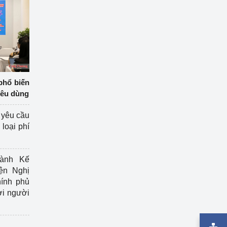
phổ biến
iêu dùng
 yêu cầu
loại phí
ành Kế
ện Nghị
ính phủ
ợi người