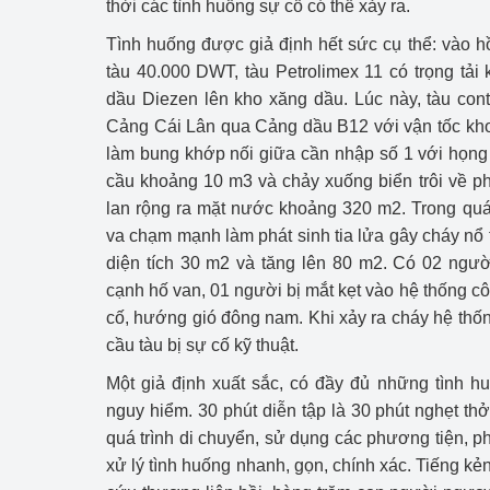
thời các tình huống sự cố có thể xảy ra.
Tình huống được giả định hết sức cụ thể: vào hồ
tàu 40.000 DWT, tàu Petrolimex 11 có trọng tả
dầu Diezen lên kho xăng dầu. Lúc này, tàu conta
Cảng Cái Lân qua Cảng dầu B12 với vận tốc kho
làm bung khớp nối giữa cần nhập số 1 với họng 
cầu khoảng 10 m3 và chảy xuống biển trôi về p
lan rộng ra mặt nước khoảng 320 m2. Trong quá
va chạm mạnh làm phát sinh tia lửa gây cháy nổ t
diện tích 30 m2 và tăng lên 80 m2. Có 02 ngườ
cạnh hố van, 01 người bị mắt kẹt vào hệ thống c
cố, hướng gió đông nam. Khi xảy ra cháy hệ thốn
cầu tàu bị sự cố kỹ thuật.
Một giả định xuất sắc, có đầy đủ những tình h
nguy hiểm. 30 phút diễn tập là 30 phút nghẹt th
quá trình di chuyển, sử dụng các phương tiện, p
xử lý tình huống nhanh, gọn, chính xác. Tiếng kẻ