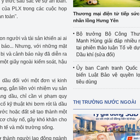
 ý thức sâu sắc về sự an toàn.
 luận
Họp báo
 của PLX trong các cuộc họp
Thương mại điện tử tiếp sức 
n toàn".
Thông cáo báo chí
nhãn lồng Hưng Yên
Điểm báo
Bộ trưởng Bộ Công Th
on người và tài sản khiến ai ai
Mạnh Hùng giải đáp nhiều 
Nông Lâm Thủy sản
nh báo... Nhưng, với những mặt
tại phiên thảo luận Tổ về dự 
 bị và cảnh báo này đã diễn ra
Dầu khí (sửa đổi)
n lực
 một giây ngoài kiểm soát, hậu
Ủy ban Cạnh tranh Quốc 
biến Luật Bảo vệ quyền l
n dầu đối với một đơn vị kinh
tiêu dùng
Tổ chức kiểm định kỹ thuật an toàn lao 
ng, gắn liền với nhiệm vụ sản
động thuộc thẩm quyền quản lý của 
ăng dầu, chỉ cần vi phạm quy
g Thương
Bộ Công Thương
THỊ TRƯỜNG NƯỚC NGOÀI
ự cố kỹ thuật khi bơm rót là dầu
Công Thương
 nước hoặc đất sẽ tạo thành một
Tổ chức được cấp GCN đăng ký, hoạt 
động kiểm định thiết bị, dụng cụ điện 
 cơ cháy nổ, gây khó khăn cho
làm việc ở môi trường không có nguy 
inh tế và môi trường sống.
hiểm khí, bụi nổ
rở thành người lao động ngành
tiết kiệm và 
Hiệu quả năng lượng