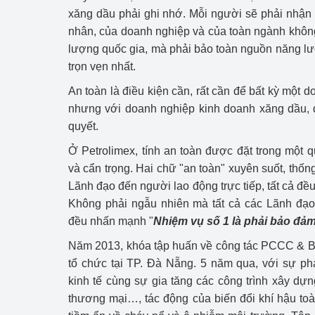
hiệu quả
xăng dầu phải ghi nhớ. Mỗi người sẽ phải nhận
nhân, của doanh nghiệp và của toàn ngành khôn
Khoa học, công nghệ
lượng quốc gia, mà phải bảo toàn nguồn năng lư
tạo
trọn vẹn nhất.
Thông báo
An toàn là điều kiện cần, rất cần để bất kỳ một d
nhưng với doanh nghiệp kinh doanh xăng dầu, đ
Bảo vệ môi trường
quyết.
Bảo vệ nền tảng tư 
Ở Petrolimex, tính an toàn được đặt trong một q
và cẩn trọng. Hai chữ "an toàn" xuyên suốt, thốn
Doanh nghiệp - Ngư
Lãnh đạo đến người lao động trực tiếp, tất cả đều
Không phải ngẫu nhiên mà tất cả các Lãnh đạo
Xúc tiến thương mại
đều nhấn mạnh "
Nhiệm vụ số 1 là phải bảo đảm
Thị trường nước ngo
Năm 2013, khóa tập huấn về công tác PCCC & 
tổ chức tại TP. Đà Nẵng. 5 năm qua, với sự ph
Thị trường trong nư
kinh tế cùng sự gia tăng các công trình xây dựn
thương mại…, tác động của biến đổi khí hậu to
Ngành Công Thương 
Đại hội XIV của Đản