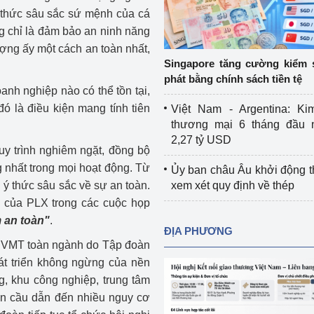
Cơ sở sản xuất, sửa chữa chai chứa 
 thức sâu sắc sứ mệnh của cá
LPG
g chỉ là đảm bảo an ninh năng
 và đổi mới sáng 
ợng ấy một cách an toàn nhất,
Tổ chức huấn luyện, bồi dưỡng 
Singapore tăng cường kiểm 
nghiệp vụ kiểm định kỹ thuật an toàn 
phát bằng chính sách tiền tệ
lao động
oanh nghiệp nào có thể tồn tại,
ó là điều kiện mang tính tiên
Việt Nam - Argentina: Ki
Video bảo vệ môi trường
thương mại 6 tháng đầu 
2,27 tỷ USD
tưởng của Đảng
Album ảnh bảo vệ môi trường
uy trình nghiêm ngặt, đồng bộ
g nhất trong mọi hoạt động. Từ
Ủy ban châu Âu khởi động 
ời dân
Văn bản về môi trường
 ý thức sâu sắc về sự an toàn.
xem xét quy định về thép
 của PLX trong các cuộc họp
Đọc báo giúp bạn
Khu vực miền Bắc
 an toàn"
.
ĐỊA PHƯƠNG
ài
Khu vực miền Trung
Hiệp định EVFTA
BVMT toàn ngành do Tập đoàn
át triển không ngừng của nền
ớc
Khu vực miền Nam
Thị trường châu Á – châu Phi
g, khu công nghiệp, trung tâm
àn cầu dẫn đến nhiều nguy cơ
đưa nghị quyết 
Thị trường châu Âu – châu Mỹ
g vào cuộc sống