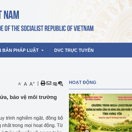
N BẢN PHÁP LUẬT
DVC TRỰC TUYẾN
bản pháp quy
Hoạt động của lãnh đạo Đảng, Nhà 
HOẠT ĐỘNG
+
|
-
A
A
A
nước
ghiệp, Thương 
bản điều hành
ửa, bảo vệ môi trường
am 2026
Hoạt động của Lãnh đạo Bộ
bản hợp nhất
Hoạt động của các đơn vị
uy trình nghiêm ngặt, đồng bộ
rưởng
g nhất trong mọi hoạt động. Từ