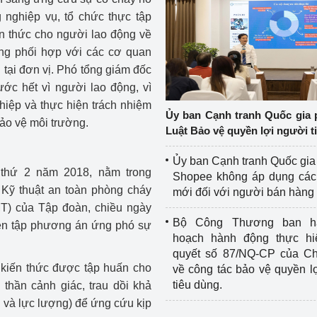
 nghiệp vụ, tổ chức thực tập
n thức cho người lao động về
ờng phối hợp với các cơ quan
n tại đơn vị. Phó tổng giám đốc
ước hết vì người lao động, vì
hiệp và thực hiện trách nhiệm
Ủy ban Cạnh tranh Quốc gia 
bảo vệ môi trường.
Luật Bảo vệ quyền lợi người t
Ủy ban Cạnh tranh Quốc gia
thứ 2 năm 2018, nằm trong
Shopee không áp dụng các 
 Kỹ thuật an toàn phòng cháy
mới đối với người bán hàng
T) của Tập đoàn, chiều ngày
Bộ Công Thương ban h
iễn tập phương án ứng phó sự
hoạch hành động thực hi
quyết số 87/NQ-CP của Ch
 kiến thức được tập huấn cho
về công tác bảo vệ quyền l
tiêu dùng.
 thần cảnh giác, trau dồi khả
 và lực lượng) để ứng cứu kịp