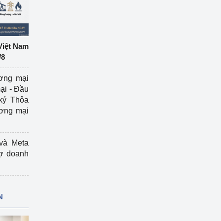
Việt Nam
/8
ương mại
ại - Đầu
ký Thỏa
ương mại
và Meta
rợ doanh
N