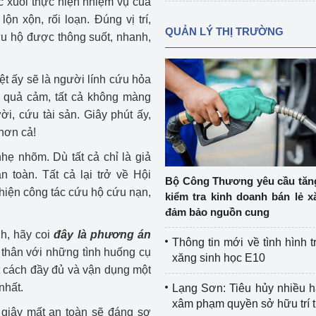
c xuôi thực hiện nhiệm vụ của
n xộn, rối loạn. Đúng vị trí,
QUẢN LÝ THỊ TRƯỜNG
u hộ được thông suốt, nhanh,
ệt ấy sẽ là người lính cứu hỏa
g quả cảm, tất cả không màng
i, cứu tài sản. Giây phút ấy,
 hơn cả!
nhẹ nhõm. Dù tất cả chỉ là giả
n toàn. Tất cả lại trở về Hội
Bộ Công Thương yêu cầu tă
thiện công tác cứu hộ cứu nạn,
kiểm tra kinh doanh bán lẻ x
đảm bảo nguồn cung
h, hãy coi
đây là phương án
Thông tin mới về tình hình t
 thân với những tình huống cụ
xăng sinh học E10
t cách đầy đủ và vận dụng một
nhất.
Lạng Sơn: Tiêu hủy nhiều 
xâm phạm quyền sở hữu trí 
t giây mất an toàn sẽ đáng sợ