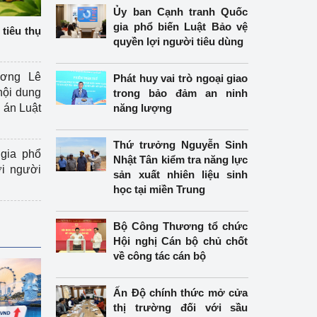
Ủy ban Cạnh tranh Quốc
gia phổ biến Luật Bảo vệ
tiêu thụ
quyền lợi người tiêu dùng
ương Lê
Phát huy vai trò ngoại giao
nội dung
trong bảo đảm an ninh
án Luật
năng lượng
Thứ trưởng Nguyễn Sinh
gia phổ
Nhật Tân kiểm tra năng lực
ợi người
sản xuất nhiên liệu sinh
học tại miền Trung
Bộ Công Thương tổ chức
Hội nghị Cán bộ chủ chốt
về công tác cán bộ
Ấn Độ chính thức mở cửa
thị trường đối với sầu