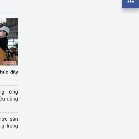
thúc đẩy
ng ứng
iêu dùng
hức sản
ng trong