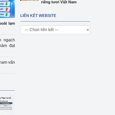
riêng tươi Việt Nam
LIÊN KẾT WEBSITE
soát lạm
m ngạch
năm đạt
tham vấn