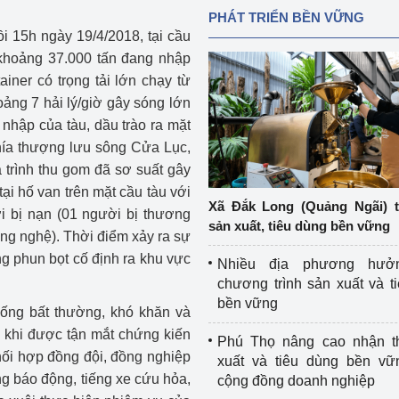
PHÁT TRIỂN BỀN VỮNG
i 15h ngày 19/4/2018, tại cầu
i khoảng 37.000 tấn đang nhập
iner có trọng tải lớn chạy từ
ảng 7 hải lý/giờ gây sóng lớn
nhập của tàu, dầu trào ra mặt
hía thượng lưu sông Cửa Lục,
 trình thu gom đã sơ suất gây
ại hố van trên mặt cầu tàu với
Xã Đắk Long (Quảng Ngãi) 
i bị nạn (01 người bị thương
sản xuất, tiêu dùng bền vững
ông nghệ). Thời điểm xảy ra sự
g phun bọt cố định ra khu vực
Nhiều địa phương hưở
chương trình sản xuất và t
bền vững
uống bất thường, khó khăn và
ở khi được tận mắt chứng kiến
Phú Thọ nâng cao nhận t
hối hợp đồng đội, đồng nghiệp
xuất và tiêu dùng bền vữ
ng báo động, tiếng xe cứu hỏa,
cộng đồng doanh nghiệp