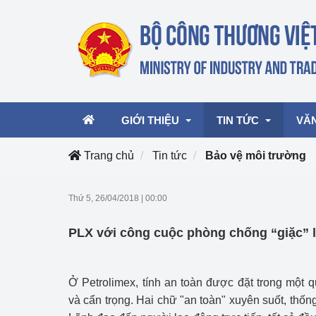
GIỚI THIỆU
TIN TỨC
VĂ
Trang chủ
Tin tức
Bảo vệ môi trường
Lãnh đạo Bộ
Hoạt động
Văn 
Thứ 5, 26/04/2018
|
00:00
Chức năng nhiệm vụ
Giải thưởng Công n
Văn 
PLX với công cuộc phòng chống “giặc” l
mại, Dịch vụ Việt N
Cơ cấu tổ chức
Văn 
Công Thương 57
Ở Petrolimex, tính an toàn được đặt trong một q
Hoạt động của Bộ t
và cẩn trọng. Hai chữ "an toàn" xuyên suốt, thốn