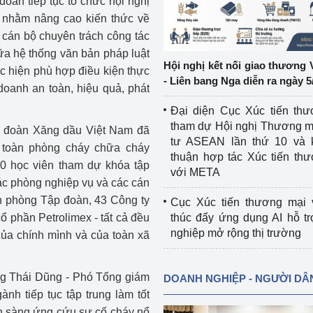
oàn tiếp tục tổ chức hội nghị
i nhằm nâng cao kiến thức về
ệp
Công nghiệp nền tảng
cán bộ chuyên trách công tác
ữa hệ thống văn bản pháp luật
ng
Chính sách
Hội nghị kết nối giao thương 
ực hiện phù hợp điều kiện thực
- Liên bang Nga diễn ra ngày 5
doanh an toàn, hiệu quả, phát
Sản xuất công nghiệp
Đại diện Cục Xúc tiến th
tham dự Hội nghị Thương m
p đoàn Xăng dầu Việt Nam đã
tư ASEAN lần thứ 10 và 
n toàn phòng cháy chữa cháy
thuận hợp tác Xúc tiến th
0 học viên tham dự khóa tập
với META
các phòng nghiệp vụ và các cán
 phòng Tập đoàn, 43 Công ty
Cục Xúc tiến thương mại 
ổ phần Petrolimex - tất cả đều
thúc đẩy ứng dụng AI hỗ t
nghiệp mở rộng thị trường
của chính mình và của toàn xã
ng Thái Dũng - Phó Tổng giám
DOANH NGHIỆP - NGƯỜI DÂ
ành tiếp tục tập trung làm tốt
sẵn sàng ứng cứu sự cố cháy nổ