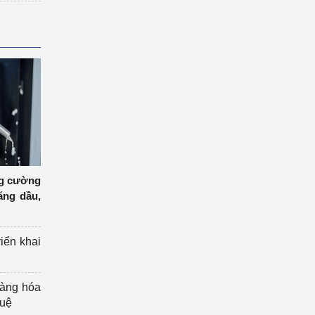
ng cường
ăng dầu,
riển khai
hàng hóa
tuệ