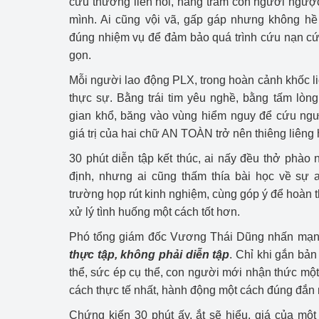
cứu thương liên hồi, hàng trăm con người ngượ
mình. Ai cũng vội vã, gấp gáp nhưng không hề lộ
đúng nhiệm vụ để đảm bảo quá trình cứu nạn cứ
gọn.
Mỗi người lao động PLX, trong hoàn cảnh khốc li
thực sự. Bằng trái tim yêu nghề, bằng tấm lòn
gian khổ, băng vào vùng hiểm nguy để cứu ngườ
giá trị của hai chữ AN TOÀN trở nên thiêng liêng
30 phút diễn tập kết thúc, ai nấy đều thở phào 
định, nhưng ai cũng thấm thía bài học về sự a
trường họp rút kinh nghiệm, cùng góp ý để hoàn 
xử lý tình huống một cách tốt hơn.
Phó tổng giám đốc Vương Thái Dũng nhấn mạn
thực tập, không phải diễn tập
. Chỉ khi gắn bản
thể, sức ép cụ thể, con người mới nhận thức mộ
cách thực tế nhất, hành động một cách đúng đắn 
Chứng kiến 30 phút ấy, ắt sẽ hiểu, giá của mộ