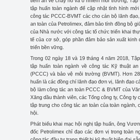
tiềm ẩn về cháy nổ và ô nhiễm môi trường, Tập đ
tập huấn toàn ngành để cập nhật tình hình mớ
Phát triển công nghi
công tác PCCC-BVMT các cho cán bộ lãnh đạo, 
an toàn của Petrolimex, đảm bảo tính đồng bộ gi
Phát triển năng lượ
của Nhà nước với công tác tổ chức triển khai th
tế của cơ sở, góp phần đảm bảo sản xuất kinh 
triển bền vững.
Trong 02 ngày 18 và 19 tháng 4 năm 2018, Tậ
tập huấn toàn ngành về công tác Kỹ thuật a
(PCCC) và bảo vệ môi trường (BVMT). Hơn 28
huấn là các đồng chí lãnh đạo đơn vị, lãnh đạo 
bộ làm công tác an toàn PCCC & BVMT của Văn
Xăng dầu thành viên, các Tổng công ty, Công ty c
tập trung cho công tác an toàn của toàn ngành, 
hội.
Phát biểu khai mạc hội nghị tập huấn, ông Vươ
đốc Petrolimex chỉ đạo các đơn vị trong toàn ng
công tác đầu tư trang thiết bị kỹ thuật hiện đại 