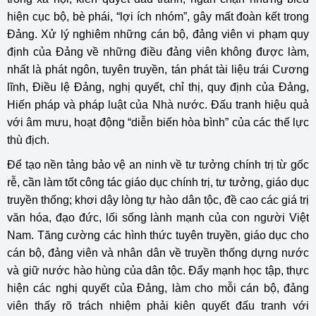
hiện cục bộ, bè phái, “lợi ích nhóm”, gây mất đoàn kết trong
Đảng. Xử lý nghiêm những cán bộ, đảng viên vi phạm quy
định của Đảng về những điều đảng viên không được làm,
nhất là phát ngôn, tuyên truyền, tán phát tài liệu trái Cương
lĩnh, Điều lệ Đảng, nghị quyết, chỉ thị, quy định của Đảng,
Hiến pháp và pháp luật của Nhà nước. Đấu tranh hiệu quả
với âm mưu, hoạt động “diễn biến hòa bình” của các thế lực
thù địch.
Để tạo nền tảng bảo vệ an ninh về tư tưởng chính trị từ gốc
rễ, cần làm tốt công tác giáo dục chính trị, tư tưởng, giáo dục
truyền thống; khơi dậy lòng tự hào dân tộc, đề cao các giá trị
văn hóa, đạo đức, lối sống lành mạnh của con người Việt
Nam. Tăng cường các hình thức tuyên truyền, giáo dục cho
cán bộ, đảng viên và nhân dân về truyền thống dựng nước
và giữ nước hào hùng của dân tộc. Đẩy mạnh học tập, thực
hiện các nghị quyết của Đảng, làm cho mỗi cán bộ, đảng
viên thấy rõ trách nhiệm phải kiên quyết đấu tranh với