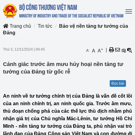
To
na
Trang chủ
Tin tức
Bảo vệ nền tảng tư tưởng của
Đảng
Thứ 3, 12/11/2024
|
09:45
+
|
-
A
A
A
Cảnh giác trước âm mưu hủy hoại nền tảng tư
tưởng của Đảng từ gốc rễ
Đọc bài
An ninh về tư tưởng chính trị của Đảng là vấn đề cốt lõi
của an ninh chính trị, an ninh quốc gia. Trước âm mưu,
thủ đoạn chống phá của các thế lực thù địch nhằm phủ
nhận giá trị của Chủ nghĩa Mác-Lênin, tư tưởng Hồ Chí
Minh - nền tảng tư tưởng của Đảng ta, phủ nhận vai trò
lãnh đạo của Đảng Cộng sản Việt Nam và con đường đi