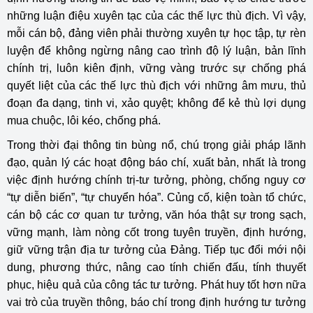
những luận điệu xuyên tạc của các thế lực thù địch. Vì vậy,
mỗi cán bộ, đảng viên phải thường xuyên tự học tập, tự rèn
luyện để không ngừng nâng cao trình độ lý luận, bản lĩnh
chính trị, luôn kiên định, vững vàng trước sự chống phá
quyết liệt của các thế lực thù địch với những âm mưu, thủ
đoạn đa dạng, tinh vi, xảo quyệt; không để kẻ thù lợi dụng
mua chuộc, lôi kéo, chống phá.
Trong thời đại thông tin bùng nổ, chú trọng giải pháp lãnh
đạo, quản lý các hoạt động báo chí, xuất bản, nhất là trong
việc định hướng chính trị-tư tưởng, phòng, chống nguy cơ
“tự diễn biến”, “tự chuyển hóa”. Củng cố, kiện toàn tổ chức,
cán bộ các cơ quan tư tưởng, văn hóa thật sự trong sạch,
vững mạnh, làm nòng cốt trong tuyên truyền, định hướng,
giữ vững trận địa tư tưởng của Đảng. Tiếp tục đổi mới nội
dung, phương thức, nâng cao tính chiến đấu, tính thuyết
phục, hiệu quả của công tác tư tưởng. Phát huy tốt hơn nữa
vai trò của truyền thông, báo chí trong định hướng tư tưởng