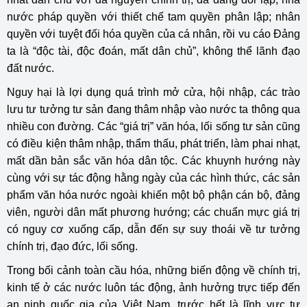
nước pháp quyền với thiết chế tam quyền phân lập; nhân
quyền với tuyệt đối hóa quyền của cá nhân, rồi vu cáo Đảng
ta là “độc tài, độc đoán, mất dân chủ”, không thể lãnh đạo
đất nước.
Nguy hại là lợi dụng quá trình mở cửa, hội nhập, các trào
lưu tư tưởng tư sản đang thâm nhập vào nước ta thông qua
nhiều con đường. Các “giá trị” văn hóa, lối sống tư sản cũng
có điều kiện thâm nhập, thẩm thấu, phát triển, làm phai nhạt,
mất dần bản sắc văn hóa dân tộc. Các khuynh hướng này
cùng với sự tác động hằng ngày của các hình thức, các sản
phẩm văn hóa nước ngoài khiến một bộ phận cán bộ, đảng
viên, người dân mất phương hướng; các chuẩn mực giá trị
có nguy cơ xuống cấp, dẫn đến sự suy thoái về tư tưởng
chính trị, đạo đức, lối sống.
Trong bối cảnh toàn cầu hóa, những biến động về chính trị,
kinh tế ở các nước luôn tác động, ảnh hưởng trực tiếp đến
an ninh quốc gia của Việt Nam, trước hết là lĩnh vực tư