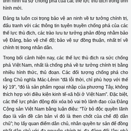
tình hình và sự chống phá của các thế lực thù địch trong tình
hình mới.
Đảng ta luôn coi trọng bảo vệ an ninh về tư tưởng chính trị,
đấu tranh với các thông tin tuyên truyền chống phá của các
thế lực thù địch, các trào lưu tư tưởng phản động nhằm bảo
vệ Đảng, bảo vệ chế độ; bảo vệ sự đồng thuận, nhất trí về
chính trị trong nhân dân.
Trong bối cảnh hiện nay, các thế lực thù địch ra sức chống
phá Việt Nam, nhất là chống phá về tư tưởng chính trị bằng
nhiều hình thức, thủ đoạn. Các đối tượng chống phá cho
rằng Chủ nghĩa Mác-Lênin “đã lỗi thời, chỉ phù hợp với thế
kỷ 19”, “đó là sản phẩm ngoại nhập của phương Tây, không
thích hợp với điều kiện kinh tế-xã hội ở Việt Nam”. Đặc biệt,
các thế lực phản động đòi xóa bỏ vai trò lãnh đạo của Đảng
Cộng sản Việt Nam bằng luận điệu: “Từ bỏ độc quyền lãnh
đạo là vấn đề căn bản vì đó là then chốt của chế độ dân
chủ”; họ lấy quan điểm dân chủ, nhân quyền tư sản để đồng
nhất dân chủ với đa nguyên chính trị, đa đảng đối lập; nhà