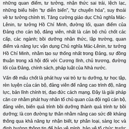
những quan điểm, tư tưởng, nhận thức sai trái, lệch lạc,
những biểu hiện “tự diễn biến”, “tự chuyển hóa”, suy thoái
về tư tưởng chính trị. Tăng cường giáo dục Chủ nghĩa Mác-
Lênin, tư tưởng Hồ Chí Minh, đường lối, quan điểm của
Đảng cho cán bộ, đảng viên, nhất là cán bộ chủ chốt các
cấp, các ngành; bồi dưỡng nhận thức, lập trường, quan
điểm và năng lực vận dụng Chủ nghĩa Mác-Lênin, tư tưởng
Hồ Chí Minh, nhằm tạo sự thống nhất trong Đảng, sự đồng
thuận trong xã hội đối với Cương lĩnh, chủ trương, đường
lối của Đảng, chính sách, pháp luật của Nhà nước.
Vấn đề mấu chốt là phát huy vai trò tự tu dưỡng, tự học tập,
rèn luyện của cán bộ, đảng viên để nâng cao trình độ, năng
lực, bản lĩnh chính trị, đạo đức cách mạng. Đây là giải pháp
căn cơ nhằm phát huy nhân tố chủ quan của đội ngũ cán bộ,
đảng viên, biến quá trình bồi dưỡng thành quá trình tự bồi
dưỡng; là con đường tự thân nhằm nâng cao sức đề kháng
thông qua khả năng tự nhận biết, tự phân loại, sàng lọc và
định hướng thông tin để bảo vệ mình, bảo vệ tổ chức trước