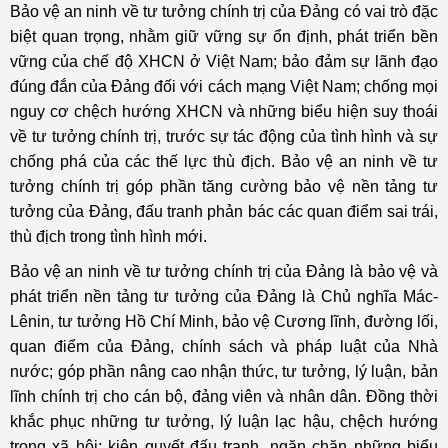
Bảo vệ an ninh về tư tưởng chính trị của Đảng có vai trò đặc
biệt quan trọng, nhằm giữ vững sự ổn định, phát triển bền
vững của chế độ XHCN ở Việt Nam; bảo đảm sự lãnh đạo
đúng đắn của Đảng đối với cách mạng Việt Nam; chống mọi
nguy cơ chệch hướng XHCN và những biểu hiện suy thoái
về tư tưởng chính trị, trước sự tác động của tình hình và sự
chống phá của các thế lực thù địch. Bảo vệ an ninh về tư
tưởng chính trị góp phần tăng cường bảo vệ nền tảng tư
tưởng của Đảng, đấu tranh phản bác các quan điểm sai trái,
thù địch trong tình hình mới.
Bảo vệ an ninh về tư tưởng chính trị của Đảng là bảo vệ và
phát triển nền tảng tư tưởng của Đảng là Chủ nghĩa Mác-
Lênin, tư tưởng Hồ Chí Minh, bảo vệ Cương lĩnh, đường lối,
quan điểm của Đảng, chính sách và pháp luật của Nhà
nước; góp phần nâng cao nhận thức, tư tưởng, lý luận, bản
lĩnh chính trị cho cán bộ, đảng viên và nhân dân. Đồng thời
khắc phục những tư tưởng, lý luận lạc hậu, chệch hướng
trong xã hội; kiên quyết đấu tranh, ngăn chặn những biểu