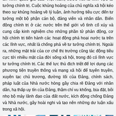
tưởng chính trị. Cuộc khủng hoảng của chủ nghĩa xã hội kéo
theo sự khủng hoảng về lý luận, ảnh hưởng tiêu cực đến tư
tưởng một bộ phận cán bộ, đảng viên và nhân dân. Biến
động chính trị ở các nước trên thế giới vô tình cổ xúy và
cung cấp kinh nghiệm cho những phần tử phản động, cơ
hội chính trị tiến hành các hoạt động phá hoại nước ta trên
các lĩnh vực, nhất là chống phá về tư tưởng chính trị. Ngoài
ra, những mặt trái của cơ chế thị trường cũng tác động tiêu
cực tới nhiều mặt của đời sống xã hội, trong đó có lĩnh vực
tư tưởng chính trị. Các thế lực thù địch triệt để lợi dụng các
phương tiện truyền thông và mạng xã hội để tuyên truyền,
xuyên tạc chủ trương, đường lối của Đảng, chính sách,
pháp luật của Nhà nước hòng gây chia rẽ Đảng với nhân
dân, hạ thấp uy tín của Đảng, thậm chí vu khống, bịa đặt, bôi
nhọ bộ máy lãnh đạo của đất nước, kích động chống Đảng
và Nhà nước, gây hoài nghi và tạo nên những dư luận xấu
trong xã hội.