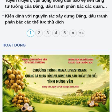
Tuyên truyền, vận động nông dân bảo vệ nền tảng
tư tưởng của Đảng, đấu tranh phản bác các quan
điểm sai trái, thù địch
Kiên định với nguyên tắc xây dựng Đảng, đấu tranh
phản bác các thế lực thù địch
1
2
3
4
5
»
»»
HOẠT ĐỘNG