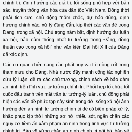
chính trị, định hướng các giá trị, lối sống phù hợp với bản
sắc, truyền thống văn hóa của dân tộc Việt Nam. Đồng thời
phải tích cực, chủ động “nắm chắc, dự báo đúng, định
hướng chính xác, xử lý đúng đắn, kịp thời các vấn đề trong
Đảng, trong xã hội. Chú trọng nắm bắt, định hướng dư luận
xã hội, bảo đảm thống nhất tư tưởng trong Đảng, đồng
thuận cao trong xã hội” như văn kiện Đại hội XIII của Đảng
đã xác định.
Các cơ quan chức năng cần phát huy vai trò nòng cốt trong
tham mưu cho Đảng, Nhà nước đẩy mạnh công tác nghiên
cứu lý luận, đề ra các chủ trương, chính sách về bảo đảm
an ninh trên lĩnh vực tư tưởng chính trị. Phối hợp tổ chức tốt
cuộc đấu tranh trên mặt trận tư tưởng-lý luận, chủ động phát
hiện các vấn đề phức tạp nảy sinh trong đời sống xã hội ảnh
hưởng đến an ninh tư tưởng chính trị để có biện pháp xử lý,
khắc phục kịp thời những sơ hở, thiếu sót, ngăn chặn các
nguy cơ tiềm ẩn xâm phạm an ninh trong lĩnh vực tư tưởng
chính trị. Bảo vệ vững chắc an ninh chính trị nội bộ, bảo vệ