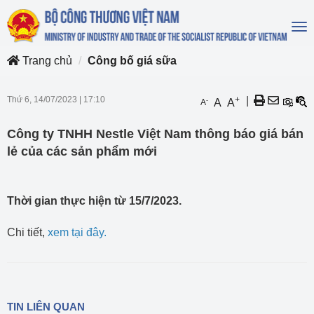
To
na
Trang chủ
Công bố giá sữa
Thứ 6, 14/07/2023
|
17:10
+
|
-
A
A
A
Công ty TNHH Nestle Việt Nam thông báo giá bán
lẻ của các sản phẩm mới
Thời gian thực hiện từ 15/7/2023.
Chi tiết,
xem tại đây
.
TIN LIÊN QUAN