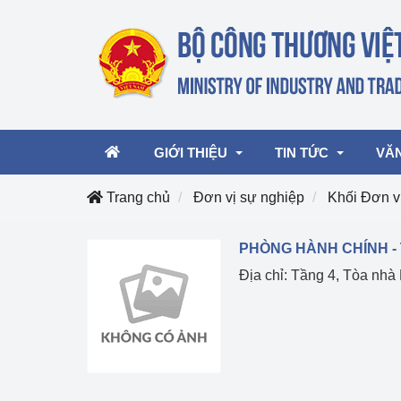
GIỚI THIỆU
TIN TỨC
VĂ
Trang chủ
Đơn vị sự nghiệp
Khối Đơn vị
Lãnh đạo Bộ
Hoạt động
Văn 
PHÒNG HÀNH CHÍNH - 
Địa chỉ: Tầng 4, Tòa n
Chức năng nhiệm vụ
Giải thưởng Công n
Văn 
mại, Dịch vụ Việt N
Cơ cấu tổ chức
Văn 
Công Thương 57
Hoạt động của Bộ t