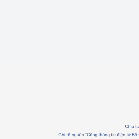
hiệu quả
Khoa học, công nghệ
tạo
Thông báo
Bảo vệ môi trường
Bảo vệ nền tảng tư 
Doanh nghiệp - Ngư
Xúc tiến thương mại
Thị trường nước ngo
Thị trường trong nư
Chịu t
Ngành Công Thương 
Ghi rõ nguồn “Cổng thông tin điện tử Bộ 
Đại hội XIV của Đản