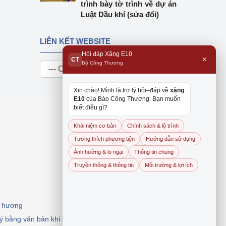
trình bày tờ trình về dự án
Luật Dầu khí (sửa đổi)
LIÊN KẾT WEBSITE
Hỏi đáp Xăng E10
×
CT
Bộ Công Thương
Xin chào! Mình là trợ lý hỏi–đáp về
xăng
E10
của Báo Công Thương. Bạn muốn
biết điều gì?
Khái niệm cơ bản
Chính sách & lộ trình
Tương thích phương tiện
Hướng dẫn sử dụng
Ảnh hưởng & lo ngại
Thông tin chung
Truyền thông & thông tin
Môi trường & lợi ích
 Thương
 ý bằng văn bản khi khai thác, dẫn nguồn.