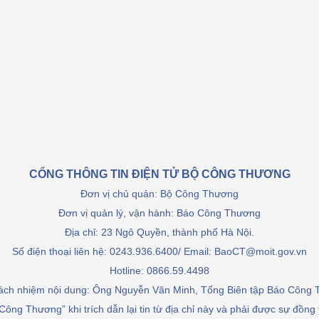
Cơ sở sản xuất, sửa chữa chai chứa 
LPG
 và đổi mới sáng 
Tổ chức huấn luyện, bồi dưỡng 
nghiệp vụ kiểm định kỹ thuật an toàn 
lao động
Video bảo vệ môi trường
tưởng của Đảng
Album ảnh bảo vệ môi trường
CỔNG THÔNG TIN ĐIỆN TỬ BỘ CÔNG THƯƠNG
ời dân
Văn bản về môi trường
Đơn vị chủ quản: Bộ Công Thương
Đọc báo giúp bạn
Khu vực miền Bắc
Đơn vị quản lý, vận hành: Báo Công Thương
Địa chỉ: 23 Ngô Quyền, thành phố Hà Nội.
ài
Khu vực miền Trung
Hiệp định EVFTA
Số điện thoại liên hệ: 0243.936.6400/ Email: BaoCT@moit.gov.vn
Hotline:
0866.59.4498
ớc
Khu vực miền Nam
Thị trường châu Á – châu Phi
rách nhiệm nội dung: Ông Nguyễn Văn Minh, Tổng Biên tập Báo Công
đưa nghị quyết 
Thị trường châu Âu – châu Mỹ
Công Thương” khi trích dẫn lại tin từ địa chỉ này và phải được sự đồng
g vào cuộc sống