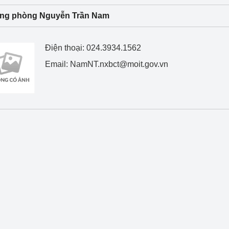
 luận
Họp báo
ng phòng Nguyễn Trần Nam
Thông cáo báo chí
Điện thoại: 024.3934.1562
Điểm báo
Email: NamNT.nxbct@moit.gov.vn
Nông Lâm Thủy sản
n lực
Tổ chức kiểm định kỹ thuật an toàn lao 
động thuộc thẩm quyền quản lý của 
g Thương
Bộ Công Thương
Công Thương
Tổ chức được cấp GCN đăng ký, hoạt 
động kiểm định thiết bị, dụng cụ điện 
làm việc ở môi trường không có nguy 
hiểm khí, bụi nổ
tiết kiệm và 
Hiệu quả năng lượng