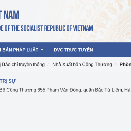
N BẢN PHÁP LUẬT
DVC TRỰC TUYẾN
 Báo chí truyền thông
Nhà Xuất bản Công Thương
Phòn
bản pháp quy
Hoạt động của lãnh đạo Đảng, Nhà 
TRỊ SỰ
nước
hà Bộ Công Thương 655 Phạm Văn Đồng, quận Bắc Từ Liêm, Hà
ghiệp, Thương 
bản điều hành
am 2026
Hoạt động của Lãnh đạo Bộ
bản hợp nhất
Hoạt động của các đơn vị
rưởng