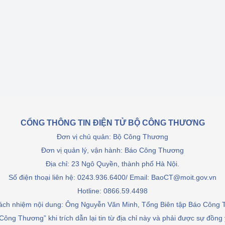
Cơ sở sản xuất, sửa chữa chai chứa 
LPG
 và đổi mới sáng 
Tổ chức huấn luyện, bồi dưỡng 
nghiệp vụ kiểm định kỹ thuật an toàn 
lao động
Video bảo vệ môi trường
tưởng của Đảng
Album ảnh bảo vệ môi trường
CỔNG THÔNG TIN ĐIỆN TỬ BỘ CÔNG THƯƠNG
ời dân
Văn bản về môi trường
Đơn vị chủ quản: Bộ Công Thương
Đọc báo giúp bạn
Khu vực miền Bắc
Đơn vị quản lý, vận hành: Báo Công Thương
Địa chỉ: 23 Ngô Quyền, thành phố Hà Nội.
ài
Khu vực miền Trung
Hiệp định EVFTA
Số điện thoại liên hệ: 0243.936.6400/ Email: BaoCT@moit.gov.vn
Hotline:
0866.59.4498
ớc
Khu vực miền Nam
Thị trường châu Á – châu Phi
rách nhiệm nội dung: Ông Nguyễn Văn Minh, Tổng Biên tập Báo Công
đưa nghị quyết 
Thị trường châu Âu – châu Mỹ
Công Thương” khi trích dẫn lại tin từ địa chỉ này và phải được sự đồng
g vào cuộc sống