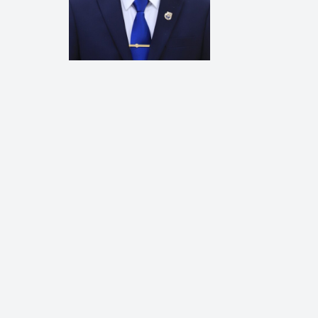
Công Thương - Công
Chuyển đổi số
Lịch sử phát triển
Bản tin Thị trường 
Phát triển nguồn nhâ
Phát triển bền vững
Tổ chức kiểm định
Văn hóa ngành Côn
Tái cơ cấu ngành 
Quản lý thị trường
Sử dụng năng lượng 