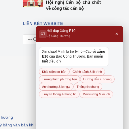
Hội nghị Cán bộ chủ chốt
về công tác cán bộ
LIÊN KẾT WEBSITE
Hỏi đáp Xăng E10
×
CT
Bộ Công Thương
Xin chào! Mình là trợ lý hỏi–đáp về
xăng
E10
của Báo Công Thương. Bạn muốn
biết điều gì?
Khái niệm cơ bản
Chính sách & lộ trình
Tương thích phương tiện
Hướng dẫn sử dụng
Ảnh hưởng & lo ngại
Thông tin chung
Truyền thông & thông tin
Môi trường & lợi ích
 Thương
 ý bằng văn bản khi khai thác, dẫn nguồn.