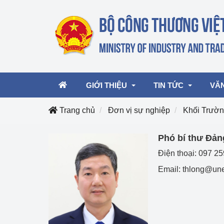
GIỚI THIỆU
TIN TỨC
VĂ
Trang chủ
Đơn vị sự nghiệp
Khối Trườ
Lãnh đạo Bộ
Hoạt động
Văn 
Phó bí thư Đản
Điện thoại: 097 2
Chức năng nhiệm vụ
Giải thưởng Công n
Văn 
mại, Dịch vụ Việt N
Email: thlong@une
Cơ cấu tổ chức
Văn 
Công Thương 57
Hoạt động của Bộ t