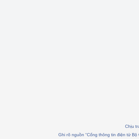
hiệu quả
Khoa học, công nghệ
tạo
Thông báo
Bảo vệ môi trường
Bảo vệ nền tảng tư 
Doanh nghiệp - Ngư
Xúc tiến thương mại
Thị trường nước ngo
Thị trường trong nư
Chịu t
Ngành Công Thương 
Ghi rõ nguồn “Cổng thông tin điện tử Bộ 
Đại hội XIV của Đản