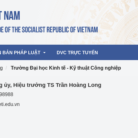
N BẢN PHÁP LUẬT
DVC TRỰC TUYẾN
ng
Trường Đại học Kinh tế - Kỹ thuật Công nghiệp
bản pháp quy
Hoạt động của lãnh đạo Đảng, Nhà 
g ủy, Hiệu trưởng TS Trần Hoàng Long
nước
598988
ghiệp, Thương 
bản điều hành
am 2026
Hoạt động của Lãnh đạo Bộ
ti.edu.vn
bản hợp nhất
Hoạt động của các đơn vị
rưởng