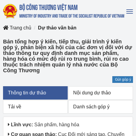
To
na
Trang chủ
Dự thảo văn bản
Bản tổng hợp ý kiến, tiếp thu, giải trình ý kiến
góp ý, phản biện xã hội của các đơn vị đối với dự
thảo thông tư quy định danh mục sản phẩm,
hàng hóa có mức độ rủi ro trung bình, rủi ro cao
thuộc trách nhiệm quản lý nhà nước của Bộ
Công Thương
Gửi góp ý
Thông tin dự thảo
Nội dung dự thảo
Tải về
Danh sách góp ý
Lĩnh vực:
Sản phẩm, hàng hóa
Cơ quan soạn thảo:
Cục Đổi mới sáng tạo, Chuyển