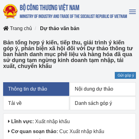
To
na
Trang chủ
Dự thảo văn bản
Bản tổng hợp ý kiến, tiếp thu, giải trình ý kiến
góp ý, phản biện xã hội đối với Dự thảo thông tư
ban hành danh mục phế liệu và hàng hóa đã qua
sử dụng tạm ngừng kinh doanh tạm nhập, tái
xuất, chuyển khẩu
Gửi góp ý
Thông tin dự thảo
Nội dung dự thảo
Tải về
Danh sách góp ý
Lĩnh vực:
Xuất nhập khẩu
Cơ quan soạn thảo:
Cục Xuất nhập khẩu