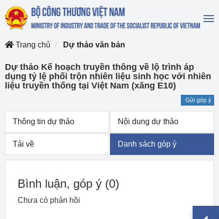
To
na
Trang chủ
Dự thảo văn bản
Dự thảo Kế hoạch truyền thông về lộ trình áp
dụng tỷ lệ phối trộn nhiên liệu sinh học với nhiên
liệu truyền thống tại Việt Nam (xăng E10)
Gửi góp ý
Thông tin dự thảo
Nội dung dự thảo
Tải về
Danh sách góp ý
Bình luận, góp ý
(0)
Chưa có phản hồi