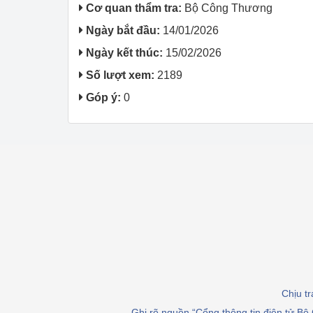
Cơ quan thẩm tra:
Bộ Công Thương
Công Thương - Công
Ngày bắt đầu:
14/01/2026
Chuyển đổi số
Ngày kết thúc:
15/02/2026
Lịch sử phát triển
Số lượt xem:
2189
Góp ý:
0
Bản tin Thị trường 
Phát triển nguồn nhâ
Phát triển bền vững
Tổ chức kiểm định
Văn hóa ngành Côn
Tái cơ cấu ngành 
Quản lý thị trường
Chịu t
Sử dụng năng lượng 
Ghi rõ nguồn “Cổng thông tin điện tử Bộ 