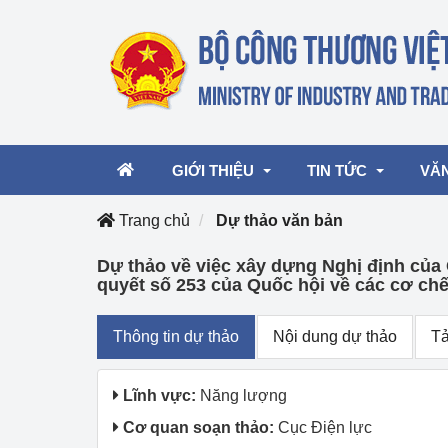
GIỚI THIỆU
TIN TỨC
VĂ
Trang chủ
Dự thảo văn bản
Dự thảo về việc xây dựng Nghị định của 
Lãnh đạo Bộ
Hoạt động
Văn 
quyết số 253 của Quốc hội về các cơ chế
Chức năng nhiệm vụ
Giải thưởng Công n
Văn 
mại, Dịch vụ Việt N
Thông tin dự thảo
Nội dung dự thảo
Tả
Cơ cấu tổ chức
Văn 
Công Thương 57
Lĩnh vực:
Năng lượng
Hoạt động của Bộ t
Cơ quan soạn thảo:
Cục Điện lực