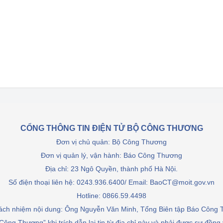
 luận
Họp báo
Thông cáo báo chí
Điểm báo
Nông Lâm Thủy sản
n lực
CỔNG THÔNG TIN ĐIỆN TỬ BỘ CÔNG THƯƠNG
Tổ chức kiểm định kỹ thuật an toàn lao 
Đơn vị chủ quản: Bộ Công Thương
động thuộc thẩm quyền quản lý của 
Đơn vị quản lý, vận hành: Báo Công Thương
g Thương
Bộ Công Thương
Địa chỉ: 23 Ngô Quyền, thành phố Hà Nội.
Công Thương
Tổ chức được cấp GCN đăng ký, hoạt 
Số điện thoại liên hệ: 0243.936.6400/ Email: BaoCT@moit.gov.vn
động kiểm định thiết bị, dụng cụ điện 
Hotline:
0866.59.4498
làm việc ở môi trường không có nguy 
rách nhiệm nội dung: Ông Nguyễn Văn Minh, Tổng Biên tập Báo Công
hiểm khí, bụi nổ
tiết kiệm và 
Hiệu quả năng lượng
Công Thương” khi trích dẫn lại tin từ địa chỉ này và phải được sự đồng