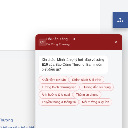
Hỏi đáp Xăng E10
×
CT
Bộ Công Thương
Xin chào! Mình là trợ lý hỏi–đáp về
xăng
E10
của Báo Công Thương. Bạn muốn
biết điều gì?
Khái niệm cơ bản
Chính sách & lộ trình
Tương thích phương tiện
Hướng dẫn sử dụng
Ảnh hưởng & lo ngại
Thông tin chung
Truyền thông & thông tin
Môi trường & lợi ích
 Thương
 ý bằng văn bản khi khai thác, dẫn nguồn.