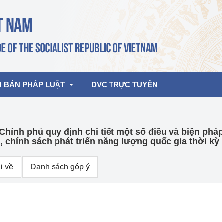
N BẢN PHÁP LUẬT
DVC TRỰC TUYẾN
Chính phủ quy định chi tiết một số điều và biện phá
bản pháp quy
Hoạt động của lãnh đạo Đảng, Nhà 
, chính sách phát triển năng lượng quốc gia thời kỳ
nước
ghiệp, Thương 
bản điều hành
am 2026
Hoạt động của Lãnh đạo Bộ
i về
Danh sách góp ý
bản hợp nhất
Hoạt động của các đơn vị
rưởng