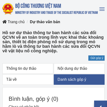
To
na
Trang chủ
Dự thảo văn bản
Hồ sơ dự thảo thông tư ban hành các sửa đổi
QCVN về an toàn trong lĩnh vực khai thác khoáng
sản, thiết bị điện phòng nổ sử dụng trong mỏ
hầm lò và thông tư ban hành các sửa đổi QCVN
về vật liệu nổ công nghiệp.
Gửi góp ý
Thông tin dự thảo
Nội dung dự thảo
Tải về
Danh sách góp ý
Bình luận, góp ý
(0)
Chưa có phản hồi