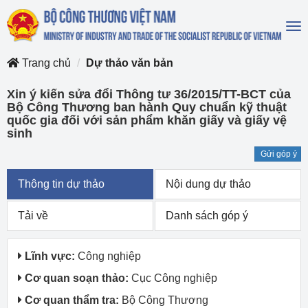
To
na
Trang chủ
Dự thảo văn bản
Xin ý kiến sửa đổi Thông tư 36/2015/TT-BCT của
Bộ Công Thương ban hành Quy chuẩn kỹ thuật
quốc gia đối với sản phẩm khăn giấy và giấy vệ
sinh
Gửi góp ý
Thông tin dự thảo
Nội dung dự thảo
Tải về
Danh sách góp ý
Lĩnh vực:
Công nghiệp
Cơ quan soạn thảo:
Cục Công nghiệp
Cơ quan thẩm tra:
Bộ Công Thương