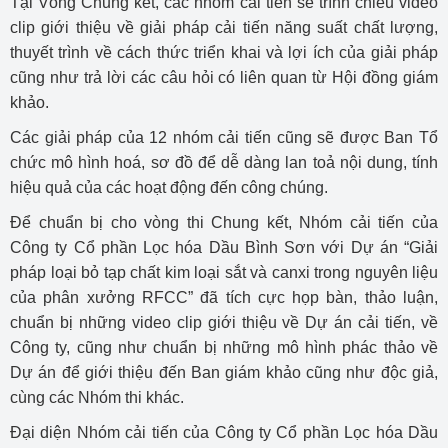
Tại Vòng Chung kết, các nhóm cải tiến sẽ trình chiếu video
clip giới thiệu về giải pháp cải tiến năng suất chất lượng,
thuyết trình về cách thức triển khai và lợi ích của giải pháp
cũng như trả lời các câu hỏi có liên quan từ Hội đồng giám
khảo.
Các giải pháp của 12 nhóm cải tiến cũng sẽ được Ban Tổ
chức mô hình hoá, sơ đồ để dễ dàng lan toả nội dung, tính
hiệu quả của các hoạt động đến công chúng.
Để chuẩn bị cho vòng thi Chung kết, Nhóm cải tiến của
Công ty Cổ phần Lọc hóa Dầu Bình Sơn với Dự án “Giải
pháp loại bỏ tạp chất kim loại sắt và canxi trong nguyên liệu
của phân xưởng RFCC” đã tích cực họp bàn, thảo luận,
chuẩn bị những video clip giới thiệu về Dự án cải tiến, về
Công ty, cũng như chuẩn bị những mô hình phác thảo về
Dự án để giới thiệu đến Ban giám khảo cũng như độc giả,
cùng các Nhóm thi khác.
Đại diện Nhóm cải tiến của Công ty Cổ phần Lọc hóa Dầu