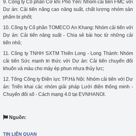
9. Công ty Cổ phần Cơ khí Phổ Yên: Nhóm cải tiến FMC với
Dự án: Cải tiến nâng cao năng suất, chất lượng nhóm sản
phẩm bi phốt;
10. Công ty Cổ phần TOMECO An Khang: Nhóm cải tiến với
Dự án: Cải tiến năng suất - Chia sẻ bài học từ những cải
tiến nhỏ;
11. Công ty TNHH SXTM Thiên Long - Long Thành: Nhóm
cải tiến Sức mạnh tri thức với Dự án: Cải tiến chuyển đổi
khuôn và màu cho máy ép phun nhựa thủy lực;
12. Tổng Công ty Điện lực TP.Hà Nội: Nhóm cải tiến với Dự
án: Triển khai các nhóm giải pháp Lưới điện thông minh -
Chuyển đổi số - Cách mạng 4.0 tại EVNHANOI.
Nguồn:
TIN LIÊN QUAN