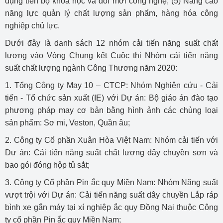
dụng tiến bộ khoa học và đổi mới công nghệ; (5) Nâng cao
năng lực quản lý chất lượng sản phẩm, hàng hóa công
nghiệp chủ lực.
Dưới đây là danh sách 12 nhóm cải tiến năng suất chất
lượng vào Vòng Chung kết Cuộc thi Nhóm cải tiến năng
suất chất lượng ngành Công Thương năm 2020:
1. Tổng Công ty May 10 – CTCP: Nhóm Nghiên cứu - Cải
tiến - Tổ chức sản xuất (IE) với Dự án: Bộ giáo án đào tạo
phương pháp may cơ bản bằng hình ảnh các chủng loại
sản phẩm: Sơ mi, Veston, Quần âu;
2. Công ty Cổ phần Xuân Hòa Việt Nam: Nhóm cải tiến với
Dự án: Cải tiến năng suất chất lượng dây chuyền sơn và
bao gói đóng hộp tủ sắt;
3. Công ty Cổ phần Pin ắc quy Miền Nam: Nhóm Năng suất
vượt trội với Dự án: Cải tiến năng suất dây chuyền Lắp ráp
bình xe gắn máy tại xí nghiệp ắc quy Đồng Nai thuộc Công
ty cổ phần Pin ắc quy Miền Nam;