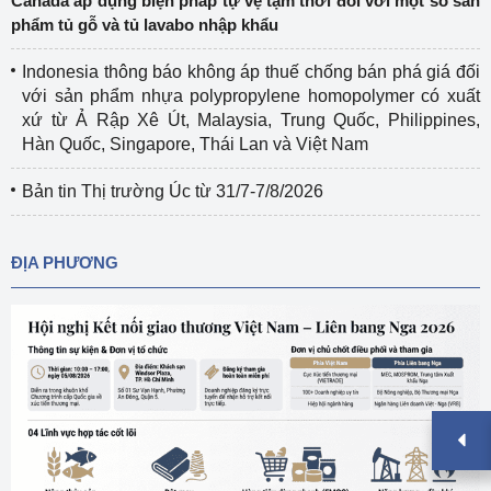
Canada áp dụng biện pháp tự vệ tạm thời đối với một số sản
phẩm tủ gỗ và tủ lavabo nhập khẩu
Indonesia thông báo không áp thuế chống bán phá giá đối
với sản phẩm nhựa polypropylene homopolymer có xuất
xứ từ Ả Rập Xê Út, Malaysia, Trung Quốc, Philippines,
Hàn Quốc, Singapore, Thái Lan và Việt Nam
Bản tin Thị trường Úc từ 31/7-7/8/2026
ĐỊA PHƯƠNG