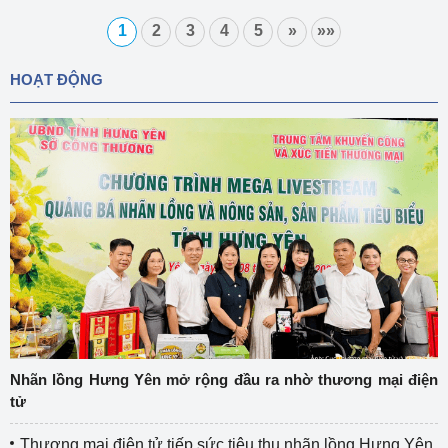
1
2
3
4
5
»
»»
HOẠT ĐỘNG
Nhãn lồng Hưng Yên mở rộng đầu ra nhờ thương mại điện
tử
Thương mại điện tử tiếp sức tiêu thụ nhãn lồng Hưng Yên