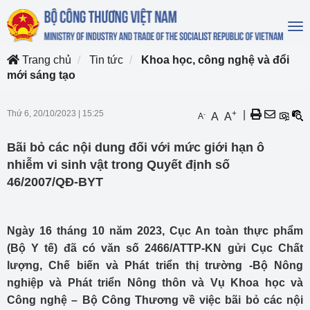
To
na
Trang chủ
Tin tức
Khoa học, công nghệ và đổi
mới sáng tạo
Thứ 6, 20/10/2023
|
15:25
+
|
-
A
A
A
Bãi bỏ các nội dung đối với mức giới hạn ô
nhiễm vi sinh vật trong Quyết định số
46/2007/QĐ-BYT
Ngày 16 tháng 10 năm 2023, Cục An toàn thực phẩm
(Bộ Y tế) đã có văn số 2466/ATTP-KN gửi Cục Chất
lượng, Chế biến và Phát triển thị trường -Bộ Nông
nghiệp và Phát triển Nông thôn và Vụ Khoa học và
Công nghệ – Bộ Công Thương về việc bãi bỏ các nội