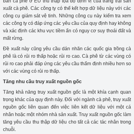
bán cà phê ở EU thu thập tọa độ định vị của trang trại sản
xuất cà phê. Các công ty có thể kết hợp dữ liệu này với các
công cụ giám sát vệ tinh. Những công cụ này kiểm tra xem
các công ty có đáp ứng các yêu cầu của quy định hay không
và xác định các khu vực tiềm ẩn có nguy cơ suy thoái đất và
mất rừng.
Đề xuất này cũng yêu cầu dán nhãn các quốc gia trồng cà
phê là có rủi ro thấp hoặc rủi ro cao. Cà phê từ các vùng có
rủi ro cao phải đáp ứng các yêu cầu thẩm định nhiều hơn so
với các vùng có rủi ro thấp.
Tăng nhu cầu truy xuất nguồn gốc
Tăng khả năng truy xuất nguồn gốc là một khía cạnh quan
trọng khác của quy định này. Đối với ngành cà phê, truy xuất
nguồn gốc liên quan đến việc liên kết dữ liệu với một cá
nhân hoặc một nhóm nhà sản xuất. Truy xuất nguồn gốc làm
tăng yêu cầu thu thập dữ liệu cho tất cả các tác nhân trong
chuỗi.