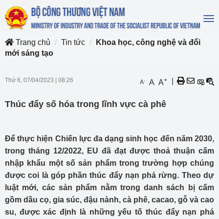
To
na
Trang chủ
Tin tức
Khoa học, công nghệ và đổi
mới sáng tạo
Thứ 6, 07/04/2023
|
08:26
+
|
-
A
A
A
Thúc đẩy số hóa trong lĩnh vực cà phê
Để thực hiện Chiến lực đa dạng sinh học đến năm 2030,
trong tháng 12/2022, EU đã đạt được thoả thuận cấm
nhập khẩu một số sản phẩm trong trường hợp chúng
được coi là góp phần thúc đẩy nạn phá rừng. Theo dự
luật mới, các sản phẩm nằm trong danh sách bị cấm
gồm dầu cọ, gia súc, đậu nành, cà phê, cacao, gỗ và cao
su, được xác định là những yếu tố thúc đẩy nạn phá