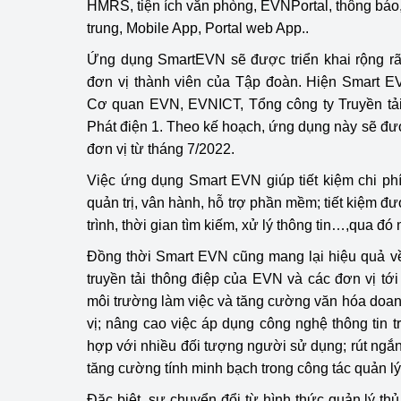
HMRS, tiện ích văn phòng, EVNPortal, thông báo,
trung, Mobile App, Portal web App..
Phát triển công nghi
Ứng dụng SmartEVN sẽ được triển khai rộng rã
Phát triển năng lượ
đơn vị thành viên của Tập đoàn. Hiện Smart E
Cơ quan EVN, EVNICT, Tổng công ty Truyền tải
Phát điện 1. Theo kế hoạch, ứng dụng này sẽ được
đơn vị từ tháng 7/2022.
Việc ứng dụng Smart EVN giúp tiết kiệm chi phí in
quản trị, vân hành, hỗ trợ phần mềm; tiết kiệm đư
trình, thời gian tìm kiếm, xử lý thông tin…,qua đ
Đồng thời Smart EVN cũng mang lại hiệu quả về
truyền tải thông điệp của EVN và các đơn vị tới
môi trường làm việc và tăng cường văn hóa doa
vị; nâng cao việc áp dụng công nghệ thông tin t
hợp với nhiều đối tượng người sử dụng; rút ngắn 
tăng cường tính minh bạch trong công tác quản lý
Đặc biệt, sự chuyển đổi từ hình thức quản lý th