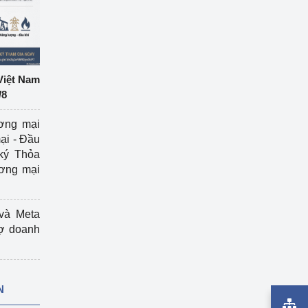
Việt Nam
/8
ương mại
ại - Đầu
ký Thỏa
ương mại
và Meta
rợ doanh
N