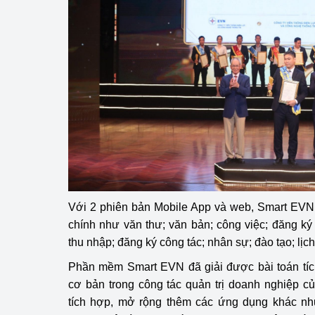
hiệu quả
Khoa học, công nghệ
tạo
Thông báo
Bảo vệ môi trường
Bảo vệ nền tảng tư 
Doanh nghiệp - Ngư
Với 2 phiên bản Mobile App và web, Smart EVN
Xúc tiến thương mại
chính như văn thư; văn bản; công việc; đăng k
Thị trường nước ngo
thu nhập; đăng ký công tác; nhân sự; đào tạo; lịch t
Phần mềm Smart EVN đã giải được bài toán tíc
Thị trường trong nư
cơ bản trong công tác quản trị doanh nghiệp 
Ngành Công Thương 
tích hợp, mở rộng thêm các ứng dụng khác như 
Đại hội XIV của Đản