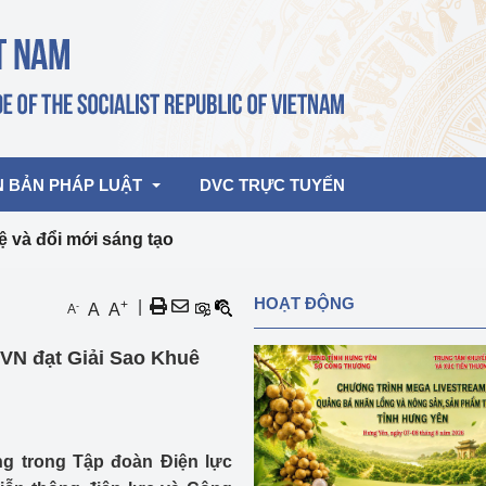
N BẢN PHÁP LUẬT
DVC TRỰC TUYẾN
 và đổi mới sáng tạo
bản pháp quy
Hoạt động của lãnh đạo Đảng, Nhà 
HOẠT ĐỘNG
+
|
-
A
A
A
nước
ghiệp, Thương 
bản điều hành
VN đạt Giải Sao Khuê
am 2026
Hoạt động của Lãnh đạo Bộ
bản hợp nhất
Hoạt động của các đơn vị
rưởng
g trong Tập đoàn Điện lực