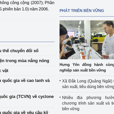
thông công cộng (2007); Phần
S phiên bản 1.0) năm 2006.
PHÁT TRIỂN BỀN VỮNG
 thế chuyển đổi số
iện trong mùa nắng nóng
Hưng Yên đồng hành cùn
nghiệp sản xuất bền vững
 vật
n quốc gia về cao lanh và
Xã Đắk Long (Quảng Ngãi) 
sản xuất, tiêu dùng bền vữn
quốc gia (TCVN) về cyclone
Nhiều địa phương hưở
chương trình sản xuất và t
bền vững
n quốc gia về yêu cầu kỹ