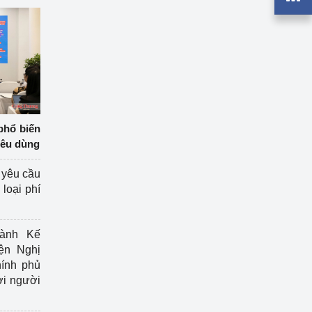
phổ biến
iêu dùng
 yêu cầu
loại phí
ành Kế
ện Nghị
ính phủ
ợi người