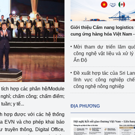
Cơ sở sản xuất, sửa chữa chai chứa 
LPG
 và đổi mới sáng 
Tổ chức huấn luyện, bồi dưỡng 
Giới thiệu Cẩm nang logistics
nghiệp vụ kiểm định kỹ thuật an toàn 
cung ứng hàng hóa Việt Nam -
lao động
Mời tham dự triển lãm qu
Video bảo vệ môi trường
công nghệ vật liệu và xử lý 
Ấn Độ
tưởng của Đảng
Album ảnh bảo vệ môi trường
Đề xuất hợp tác của Sri Lan
ời dân
Văn bản về môi trường
lĩnh vực công nghiệp chế
công nghệ nông nghiệp
 tích hợp các phân hệ/Module
Đọc báo giúp bạn
Khu vực miền Bắc
ý nghỉ; chấm công; chấm điểm;
ài
Khu vực miền Trung
Hiệp định EVFTA
uần; y tế...
ĐỊA PHƯƠNG
h hợp được với các hệ thống
ớc
Khu vực miền Nam
Thị trường châu Á – châu Phi
của EVN và cho phép khai báo
đưa nghị quyết 
Thị trường châu Âu – châu Mỹ
truyền thông, Digital Office,
g vào cuộc sống