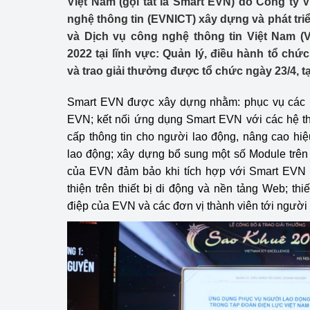
Việt Nam (gọi tắt là Smart EVN) do Công ty 
Công Thương - Công
nghệ thông tin (EVNICT) xây dựng và phát tr
và Dịch vụ công nghệ thông tin Việt Nam (
Chuyển đổi số
2022 tại lĩnh vực: Quản lý, điều hành tổ chứ
Lịch sử phát triển
và trao giải thưởng được tổ chức ngày 23/4, tạ
Bản tin Thị trường 
Smart EVN được xây dựng nhằm: phục vụ các ng
EVN; kết nối ứng dụng Smart EVN với các hệ t
Phát triển nguồn nhâ
cấp thông tin cho người lao động, nâng cao hi
lao động; xây dựng bổ sung một số Module trên 
Phát triển bền vững
của EVN đảm bảo khi tích hợp với Smart EVN 
Tổ chức kiểm định
thiện trên thiết bị di động và nền tảng Web; thiế
điệp của EVN và các đơn vị thành viên tới người
Văn hóa ngành Côn
Tái cơ cấu ngành 
Quản lý thị trường
Sử dụng năng lượng 