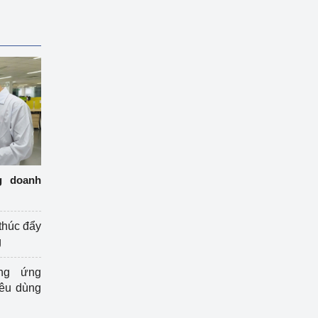
g doanh
thúc đẩy
g
ng ứng
iêu dùng