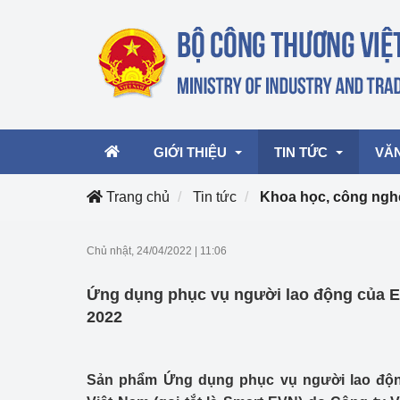
GIỚI THIỆU
TIN TỨC
VĂ
Trang chủ
Tin tức
Khoa học, công nghệ
Lãnh đạo Bộ
Hoạt động
Văn 
Chủ nhật, 24/04/2022
|
11:06
Chức năng nhiệm vụ
Giải thưởng Công n
Văn 
Ứng dụng phục vụ người lao động của E
mại, Dịch vụ Việt N
Cơ cấu tổ chức
Văn 
2022
Công Thương 57
Hoạt động của Bộ t
Sản phẩm Ứng dụng phục vụ người lao độn