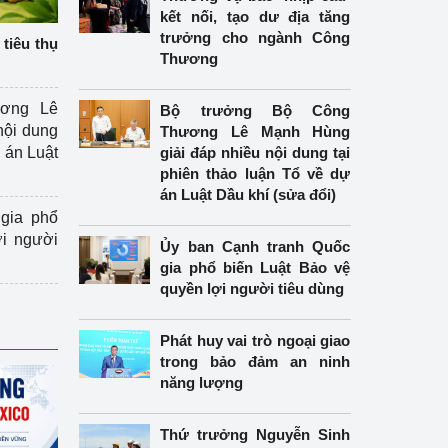
kết nối, tạo dư địa tăng
trưởng cho ngành Công
tiêu thụ
Thương
ương Lê
Bộ trưởng Bộ Công
nội dung
Thương Lê Mạnh Hùng
án Luật
giải đáp nhiều nội dung tại
phiên thảo luận Tổ về dự
án Luật Dầu khí (sửa đổi)
gia phổ
ợi người
Ủy ban Cạnh tranh Quốc
gia phổ biến Luật Bảo vệ
quyền lợi người tiêu dùng
Phát huy vai trò ngoại giao
trong bảo đảm an ninh
năng lượng
Thứ trưởng Nguyễn Sinh