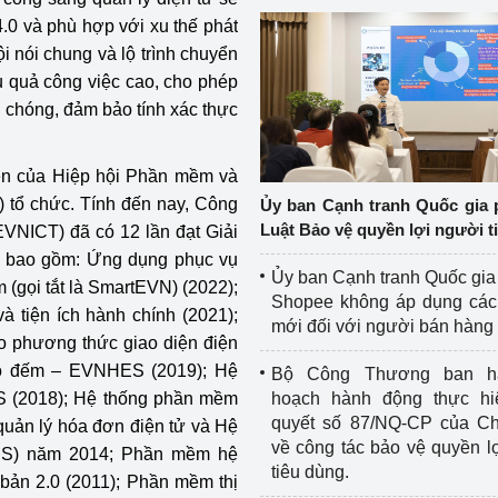
0 và phù hợp với xu thế phát
i nói chung và lộ trình chuyển
u quả công việc cao, cho phép
h chóng, đảm bảo tính xác thực
ên của Hiệp hội Phần mềm và
 tổ chức. Tính đến nay, Công
Ủy ban Cạnh tranh Quốc gia 
Luật Bảo vệ quyền lợi người t
EVNICT) đã có 12 lần đạt Giải
, bao gồm: Ứng dụng phục vụ
Ủy ban Cạnh tranh Quốc gia
 (gọi tắt là SmartEVN) (2022);
Shopee không áp dụng các 
à tiện ích hành chính (2021);
mới đối với người bán hàng
o phương thức giao diện điện
đo đếm – EVNHES (2019); Hệ
Bộ Công Thương ban h
S (2018); Hệ thống phần mềm
hoạch hành động thực hi
quyết số 87/NQ-CP của Ch
quản lý hóa đơn điện tử và Hệ
về công tác bảo vệ quyền l
PMIS) năm 2014; Phần mềm hệ
tiêu dùng.
 bản 2.0 (2011); Phần mềm thị