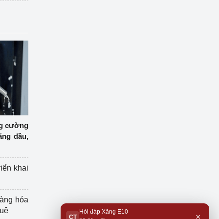
ng cường
ăng dầu,
riển khai
hàng hóa
tuệ
Hỏi đáp Xăng E10
×
CT