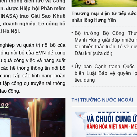
Viễn thông điện lực và Công
 luận
Họp báo
iển, được Hiệp hội Phần mềm
Thương mại điện tử tiếp sức 
VINASA) trao Giải Sao Khuê
Thông cáo báo chí
nhãn lồng Hưng Yên
c, doanh nghiệp. Lễ công bố
Điểm báo
i Hà Nội.
Bộ trưởng Bộ Công Th
Mạnh Hùng giải đáp nhiều 
Nông Lâm Thủy sản
hiệp vụ quản trị nội bộ của
tại phiên thảo luận Tổ về dự 
hống nội bộ của EVN để cung
Dầu khí (sửa đổi)
n lực
ệu quả công việc và năng suất
Ủy ban Cạnh tranh Quốc 
các hệ thống thông tin nội bộ
biến Luật Bảo vệ quyền l
cung cấp các tính năng hoàn
tiêu dùng
Tổ chức kiểm định kỹ thuật an toàn lao 
t lập công cụ truyền tải thông
động thuộc thẩm quyền quản lý của 
 lao động.
g Thương
Bộ Công Thương
THỊ TRƯỜNG NƯỚC NGOÀI
Công Thương
Tổ chức được cấp GCN đăng ký, hoạt 
động kiểm định thiết bị, dụng cụ điện 
làm việc ở môi trường không có nguy 
hiểm khí, bụi nổ
tiết kiệm và 
Hiệu quả năng lượng