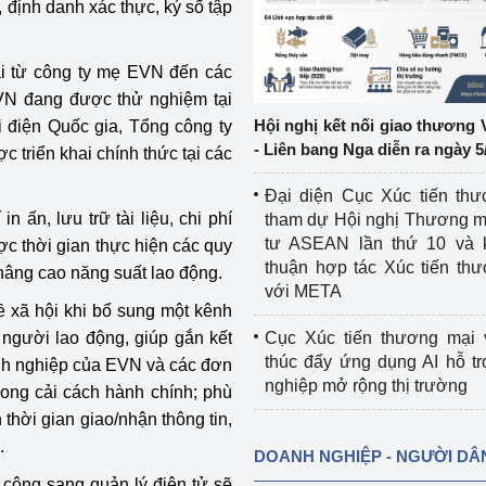
 định danh xác thực, ký số tập
ệp
Công nghiệp nền tảng
i từ công ty mẹ EVN đến các
ng
Chính sách
VN đang được thử nghiệm tại
Hội nghị kết nối giao thương 
 điện Quốc gia, Tổng công ty
Sản xuất công nghiệp
- Liên bang Nga diễn ra ngày 5
 triển khai chính thức tại các
Đại diện Cục Xúc tiến th
 ấn, lưu trữ tài liệu, chi phí
tham dự Hội nghị Thương m
tư ASEAN lần thứ 10 và 
ợc thời gian thực hiện các quy
thuận hợp tác Xúc tiến th
ó nâng cao năng suất lao động.
với META
 xã hội khi bổ sung một kênh
 người lao động, giúp gắn kết
Cục Xúc tiến thương mại 
thúc đẩy ứng dụng AI hỗ t
nh nghiệp của EVN và các đơn
nghiệp mở rộng thị trường
rong cải cách hành chính; phù
thời gian giao/nhận thông tin,
.
DOANH NGHIỆP - NGƯỜI DÂ
ủ công sang quản lý điện tử sẽ