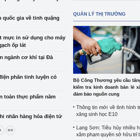
QUẢN LÝ THỊ TRƯỜNG
n quốc gia về tinh quặng
t mực in sử dụng cho máy
gạch ốp lát
n ngành cơ khí tại Đà
iện phân tinh luyện có
Bộ Công Thương yêu cầu tă
kiểm tra kinh doanh bán lẻ x
đảm bảo nguồn cung
an toàn thực phẩm năm
Thông tin mới về tình hình t
xăng sinh học E10
hi nhãn hàng hóa điện tử
Lạng Sơn: Tiêu hủy nhiều 
»
»»
xâm phạm quyền sở hữu trí 