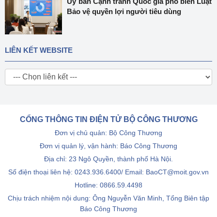
Ủy ban Cạnh tranh Quốc gia phổ biến Luật
Bảo vệ quyền lợi người tiêu dùng
LIÊN KẾT WEBSITE
CỔNG THÔNG TIN ĐIỆN TỬ BỘ CÔNG THƯƠNG
Đơn vị chủ quản: Bộ Công Thương
Đơn vị quản lý, vận hành: Báo Công Thương
Địa chỉ: 23 Ngô Quyền, thành phố Hà Nội.
Số điện thoại liên hệ: 0243.936.6400/ Email: BaoCT@moit.gov.vn
Hotline:
0866.59.4498
Chịu trách nhiệm nội dung: Ông Nguyễn Văn Minh, Tổng Biên tập
Báo Công Thương