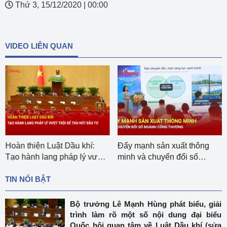
Thứ 3, 15/12/2020
|
00:00
VIDEO LIÊN QUAN
Hoàn thiện Luật Dầu khí:
Đẩy mạnh sản xuất thông
Tạo hành lang pháp lý vượt
minh và chuyển đổi số
trội để thu hút đầu tư
ngành Công Thương
TIN NỔI BẬT
Bộ trưởng Lê Mạnh Hùng phát biểu, giải
trình làm rõ một số nội dung đại biểu
Quốc hội quan tâm về Luật Dầu khí (sửa