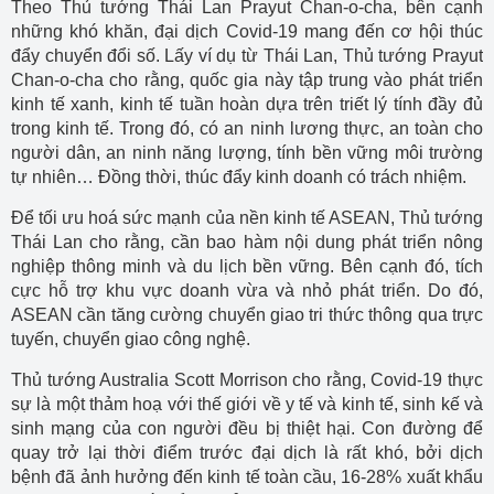
Theo Thủ tướng Thái Lan Prayut Chan-o-cha, bên cạnh
những khó khăn, đại dịch Covid-19 mang đến cơ hội thúc
đẩy chuyển đổi số. Lấy ví dụ từ Thái Lan, Thủ tướng Prayut
Chan-o-cha cho rằng, quốc gia này tập trung vào phát triển
kinh tế xanh, kinh tế tuần hoàn dựa trên triết lý tính đầy đủ
trong kinh tế. Trong đó, có an ninh lương thực, an toàn cho
người dân, an ninh năng lượng, tính bền vững môi trường
tự nhiên… Đồng thời, thúc đẩy kinh doanh có trách nhiệm.
Để tối ưu hoá sức mạnh của nền kinh tế ASEAN, Thủ tướng
Thái Lan cho rằng, cần bao hàm nội dung phát triển nông
nghiệp thông minh và du lịch bền vững. Bên cạnh đó, tích
cực hỗ trợ khu vực doanh vừa và nhỏ phát triển. Do đó,
ASEAN cần tăng cường chuyển giao tri thức thông qua trực
tuyến, chuyển giao công nghệ.
Thủ tướng Australia Scott Morrison cho rằng, Covid-19 thực
sự là một thảm hoạ với thế giới về y tế và kinh tế, sinh kế và
sinh mạng của con người đều bị thiệt hại. Con đường để
quay trở lại thời điểm trước đại dịch là rất khó, bởi dịch
bệnh đã ảnh hưởng đến kinh tế toàn cầu, 16-28% xuất khẩu