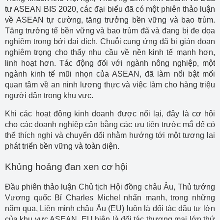
tư ASEAN BIS 2020, các đại biểu đã có một phiên thảo luận
về ASEAN tự cường, tăng trưởng bền vững và bao trùm.
Tăng trưởng tế bền vững và bao trùm đã và đang bị đe dọa
nghiêm trọng bởi đại dịch. Chuỗi cung ứng đã bị gián đoạn
nghiêm trọng cho thấy nhu cầu về nền kinh tế mạnh hơn,
linh hoạt hơn. Tác động đối với ngành nông nghiệp, một
ngành kinh tế mũi nhọn của ASEAN, đã làm nổi bật mối
quan tâm về an ninh lương thực và việc làm cho hàng triệu
người dân trong khu vực.
Khi các hoạt động kinh doanh được nối lại, đây là cơ hội
cho các doanh nghiệp cân bằng các ưu tiên trước mắ để có
thể thích nghi và chuyển đổi nhằm hướng tới một tương lai
phát triển bền vững và toàn diện.
Khủng hoảng đan xen cơ hội
Đầu phiên thảo luận Chủ tịch Hội đồng châu Âu, Thủ tướng
Vương quốc Bỉ Charles Michel nhấn mạnh, trong những
năm qua, Liên minh châu Âu (EU) luôn là đối tác đầu tư lớn
của khu vực ASEAN. EU hiện là đối tác thương mại lớn thứ