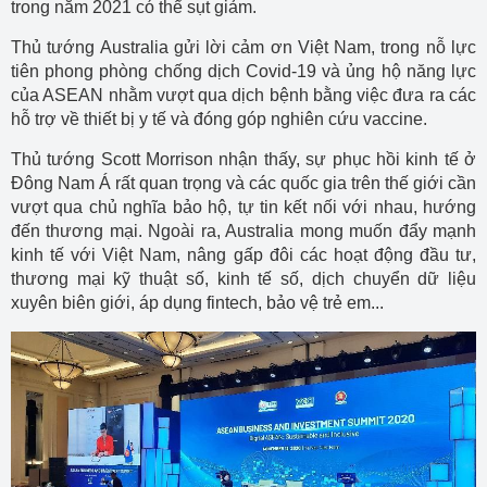
trong năm 2021 có thể sụt giảm.
Thủ tướng Australia gửi lời cảm ơn Việt Nam, trong nỗ lực
tiên phong phòng chống dịch Covid-19 và ủng hộ năng lực
của ASEAN nhằm vượt qua dịch bệnh bằng việc đưa ra các
hỗ trợ về thiết bị y tế và đóng góp nghiên cứu vaccine.
Thủ tướng Scott Morrison nhận thấy, sự phục hồi kinh tế ở
Đông Nam Á rất quan trọng và các quốc gia trên thế giới cần
vượt qua chủ nghĩa bảo hộ, tự tin kết nối với nhau, hướng
đến thương mại. Ngoài ra, Australia mong muốn đẩy mạnh
kinh tế với Việt Nam, nâng gấp đôi các hoạt động đầu tư,
thương mại kỹ thuật số, kinh tế số, dịch chuyển dữ liệu
xuyên biên giới, áp dụng fintech, bảo vệ trẻ em...