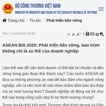
To
na
Trang chủ
Tin tức
Phát triển bền vững
Thứ 7, 14/11/2020
|
00:00
+
|
-
A
A
A
ASEAN BIS 2020: Phát triển bền vững, bao trùm
không chỉ là xu thế của doanh nghiệp
Làm thế nào để việc kinh doanh có thể đạt lợi nhuận và bền
vững trong giai đoạn thử thách này? Các nước ASEAN sẽ
đưa ra những phương án nào để bảo đảm cho ngành nông
nghiệp, vốn là nền kinh tế mũi nhọn nhằm đảm bảo thu thập
mà an ninh lương thực? Doanh nghiệp sẽ đóng vai trò như
thế nào trong công cuộc duy trì sự thịnh vượng chung?
Trong khuôn khổ Hội nghị Thượng đỉnh Kinh doanh và Đầu