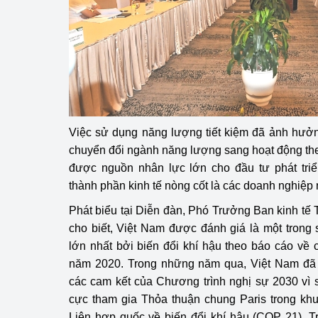
Phát triển công nghi
Phát triển năng lượ
Việc sử dụng năng lượng tiết kiệm đã ảnh hưởn
chuyển đổi ngành năng lượng sang hoạt động the
được nguồn nhân lực lớn cho đầu tư phát triể
thành phần kinh tế nòng cốt là các doanh nghiệp
Phát biểu tại Diễn đàn, Phó Trưởng Ban kinh t
cho biết, Việt Nam được đánh giá là một trong
lớn nhất bởi biến đổi khí hậu theo báo cáo về c
năm 2020. Trong những năm qua, Việt Nam đã l
các cam kết của Chương trình nghị sự 2030 vì s
cực tham gia Thỏa thuận chung Paris trong k
Liên hợp quốc về biến đổi khí hậu (COP 21). T