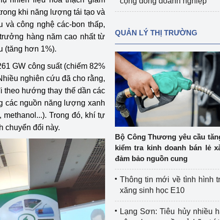
cộng đồng doanh nghiệp
ong khi năng lượng tái tạo và
u và công nghệ các-bon thấp,
QUẢN LÝ THỊ TRƯỜNG
ng trưởng hàng năm cao nhất từ
u (tăng hơn 1%).
m 261 GW công suất (chiếm 82%
 Nhiều nghiên cứu đã cho rằng,
đi theo hướng thay thế dần các
ng các nguồn năng lượng xanh
 methanol...). Trong đó, khí tự
nh chuyển đổi này.
Bộ Công Thương yêu cầu tă
kiểm tra kinh doanh bán lẻ x
đảm bảo nguồn cung
Thông tin mới về tình hình t
xăng sinh học E10
Lạng Sơn: Tiêu hủy nhiều 