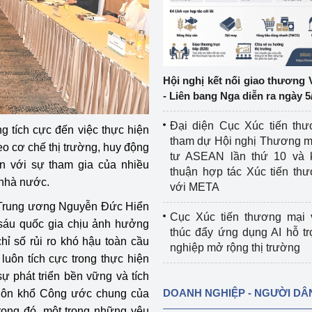
ệp
Công nghiệp nền tảng
ng
Chính sách
Hội nghị kết nối giao thương 
Sản xuất công nghiệp
- Liên bang Nga diễn ra ngày 5
Đại diện Cục Xúc tiến th
g tích cực đến việc thực hiện
tham dự Hội nghị Thương m
o cơ chế thị trường, huy động
tư ASEAN lần thứ 10 và 
n với sự tham gia của nhiều
thuận hợp tác Xúc tiến th
 nhà nước.
với META
ế Trung ương Nguyễn Đức Hiển
Cục Xúc tiến thương mại 
 sáu quốc gia chịu ảnh hưởng
thúc đẩy ứng dụng AI hỗ t
hỉ số rủi ro khó hậu toàn cầu
nghiệp mở rộng thị trường
uôn tích cực trong thực hiện
ự phát triển bền vững và tích
DOANH NGHIỆP - NGƯỜI DÂ
huôn khổ Công ước chung của
rong đó, một trong những yêu