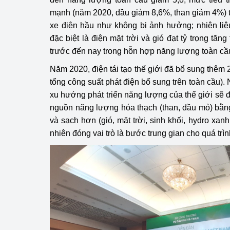
mạnh (năm 2020, dầu giảm 8,6%, than giảm 4%) tr
xe điện hầu như không bị ảnh hưởng; nhiên liệ
đặc biệt là điện mặt trời và gió đạt tỷ trọng tă
trước đến nay trong hỗn hợp năng lượng toàn cầ
Năm 2020, điện tái tạo thế giới đã bổ sung thê
tổng công suất phát điện bổ sung trên toàn cầu).
xu hướng phát triển năng lượng của thế giới sẽ 
nguồn năng lượng hóa thạch (than, dầu mỏ) bằ
và sạch hơn (gió, mặt trời, sinh khối, hydro xanh,
nhiên đóng vai trò là bước trung gian cho quá trì