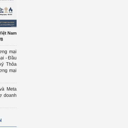
Việt Nam
/8
ương mại
ại - Đầu
ký Thỏa
ương mại
và Meta
rợ doanh
N