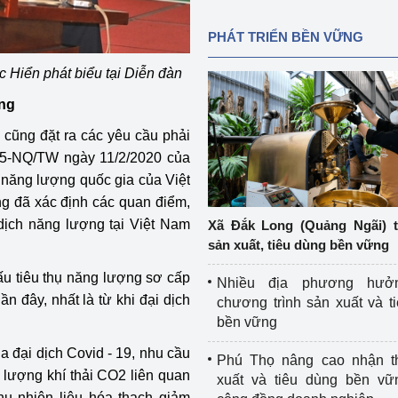
PHÁT TRIỂN BỀN VỮNG
Hiển phát biểu tại Diễn đàn
ững
 cũng đặt ra các yêu cầu phải
55-NQ/TW ngày 11/2/2020 của
n năng lượng quốc gia của Việt
 đã xác định các quan điểm,
dịch năng lượng tại Việt Nam
Xã Đắk Long (Quảng Ngãi) 
sản xuất, tiêu dùng bền vững
ấu tiêu thụ năng lượng sơ cấp
Nhiều địa phương hưở
n đây, nhất là từ khi đại dịch
chương trình sản xuất và t
bền vững
a đại dịch Covid - 19, nhu cầu
Phú Thọ nâng cao nhận t
lượng khí thải CO2 liên quan
xuất và tiêu dùng bền vữ
hụ nhiên liệu hóa thạch giảm