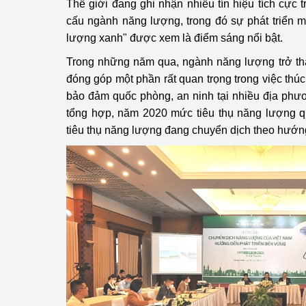
Thế giới đang ghi nhận nhiều tín hiệu tích cực 
hiệu quả
cấu ngành năng lượng, trong đó sự phát triển
lượng xanh" được xem là điểm sáng nổi bật.
Khoa học, công nghệ
tạo
Trong những năm qua, ngành năng lượng trở th
đóng góp một phần rất quan trọng trong việc thúc đ
Thông báo
bảo đảm quốc phòng, an ninh tại nhiều địa phư
tổng hợp, năm 2020 mức tiêu thụ năng lượng q
Bảo vệ môi trường
tiêu thụ năng lượng đang chuyển dịch theo hướ
Bảo vệ nền tảng tư 
Doanh nghiệp - Ngư
Xúc tiến thương mại
Thị trường nước ngo
Thị trường trong nư
Ngành Công Thương 
Đại hội XIV của Đản