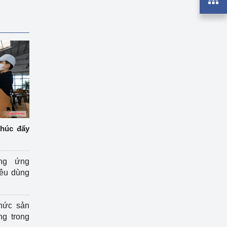
thúc đẩy
ng ứng
iêu dùng
hức sản
ng trong