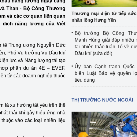
khẩu năng lượng ngày càng
 luận
Họp báo
hí và Than - Bộ Công Thương
Thương mại điện tử tiếp sức 
am và các cơ quan liên quan
Thông cáo báo chí
nhãn lồng Hưng Yên
 dịch năng lượng của Việt
Điểm báo
Bộ trưởng Bộ Công Th
Mạnh Hùng giải đáp nhiều 
Nông Lâm Thủy sản
h tế Trung ương Nguyễn Đức
tại phiên thảo luận Tổ về dự 
iện; Phó Vụ trưởng Vụ Dầu khí
Dầu khí (sửa đổi)
n lực
ện lực và Năng lượng tái tạo
Ủy ban Cạnh tranh Quốc 
hợp phần dự án 4E – EVEF,
biến Luật Bảo vệ quyền l
iện từ các doanh nghiệp thuộc
tiêu dùng
Tổ chức kiểm định kỹ thuật an toàn lao 
động thuộc thẩm quyền quản lý của 
g Thương
Bộ Công Thương
THỊ TRƯỜNG NƯỚC NGOÀI
m là xu hướng tất yếu trên thế
Công Thương
Tổ chức được cấp GCN đăng ký, hoạt 
phát thải khí gây hiệu ứng nhà
động kiểm định thiết bị, dụng cụ điện 
thuộc vào các loại nhiên liệu
làm việc ở môi trường không có nguy 
hiểm khí, bụi nổ
tiết kiệm và 
Hiệu quả năng lượng