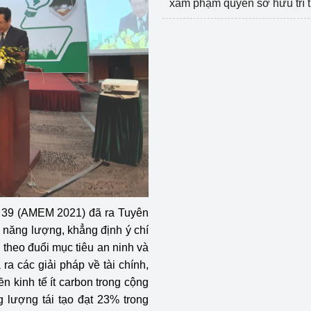
xâm phạm quyền sở hữu trí 
 39 (AMEM 2021) đã ra Tuyên
 năng lượng, khẳng định ý chí
 theo đuổi mục tiêu an ninh và
a các giải pháp về tài chính,
nền kinh tế ít carbon trong cộng
 lượng tái tạo đạt 23% trong