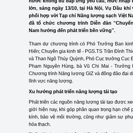
nước không đủ đáp ứng yêu cầu, mức nhập 
Công Thương - Công
lớn, sáng ngày 13/10, tại Hà Nội, Vụ Dầu k
phối hợp với Tạp chí Năng lượng sạch Việt N
Chuyển đổi số
đã tổ chức chương trình Diễn đàn “Chuyển
Lịch sử phát triển
Nam hướng đến phát triển bền vững”.
Bản tin Thị trường 
Tham dự chương trình có Phó Trưởng Ban kin
Hiển; Chuyên gia kinh tế - PGS.TS Trần Đình Th
Phát triển nguồn nhâ
và Than Ngô Thúy Quỳnh, Phó Cục trưởng Cục Đi
Phạm Nguyên Hùng, bà Vũ Chi Mai - Trưởng 
Phát triển bền vững
Chương trình Năng lượng GIZ và đông đảo đại d
Tổ chức kiểm định
lĩnh vực năng lượng.
Xu hướng phát triển năng lượng tái tạo
Văn hóa ngành Côn
Phát triển các nguồn năng lượng tái tạo được xe
Tái cơ cấu ngành 
giới hiện nay, khi góp phần quan trọng hạn chế 
kính, bảo vệ môi trường, cũng như giảm sự phụ 
Quản lý thị trường
hóa thạch.
Sử dụng năng lượng 