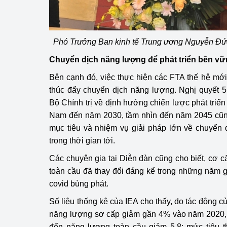
Phó Trưởng Ban kinh tế Trung ương Nguyễn Đức 
Chuyển dịch năng lượng để phát triển bền v
Bên cạnh đó, việc thực hiện các FTA thế hệ mới
thúc đẩy chuyển dịch năng lượng. Nghị quyết 
Bộ Chính trị về định hướng chiến lược phát triể
Nam đến năm 2030, tầm nhìn đến năm 2045 cũng
mục tiêu và nhiệm vụ giải pháp lớn về chuyển 
trong thời gian tới.
Các chuyên gia tại Diễn đàn cũng cho biết, cơ c
toàn cầu đã thay đổi đáng kể trong những năm gầ
covid bùng phát.
Số liệu thống kê của IEA cho thấy, do tác động củ
năng lượng sơ cấp giảm gần 4% vào năm 2020, 
đến năng lượng toàn cầu giảm 5,8; mức tiêu t