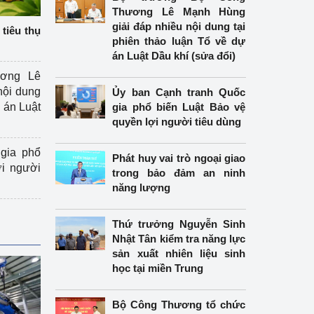
Thương Lê Mạnh Hùng
giải đáp nhiều nội dung tại
tiêu thụ
phiên thảo luận Tổ về dự
án Luật Dầu khí (sửa đổi)
ương Lê
nội dung
Ủy ban Cạnh tranh Quốc
án Luật
gia phổ biến Luật Bảo vệ
quyền lợi người tiêu dùng
gia phổ
Phát huy vai trò ngoại giao
ợi người
trong bảo đảm an ninh
năng lượng
Thứ trưởng Nguyễn Sinh
Nhật Tân kiểm tra năng lực
sản xuất nhiên liệu sinh
học tại miền Trung
Bộ Công Thương tổ chức