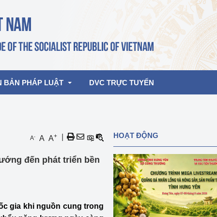
N BẢN PHÁP LUẬT
DVC TRỰC TUYẾN
bản pháp quy
Hoạt động của lãnh đạo Đảng, Nhà 
HOẠT ĐỘNG
+
|
-
A
A
A
nước
ghiệp, Thương 
bản điều hành
ướng đến phát triển bền
am 2026
Hoạt động của Lãnh đạo Bộ
bản hợp nhất
Hoạt động của các đơn vị
rưởng
ốc gia khi nguồn cung trong