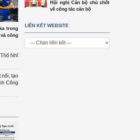
Hội nghị Cán bộ chủ chốt
về công tác cán bộ
LIÊN KẾT WEBSITE
ka trong
 và công
g Thổ Nhĩ
 nối, tạo
ành Công