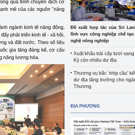
trong quá trình chuyển dịch cơ
Cơ sở sản xuất, sửa chữa chai chứa 
 mạnh mẽ của các nguồn "năng
LPG
 và đổi mới sáng 
Tổ chức huấn luyện, bồi dưỡng 
ành ngành kinh tế năng động,
Đề xuất hợp tác của Sri Lan
nghiệp vụ kiểm định kỹ thuật an toàn 
lĩnh vực công nghiệp chế tạo
ẩy phát triển kinh tế - xã hội,
lao động
nghệ nông nghiệp
ơng và đất nước. Theo số liệu
uốc gia tăng đáng kể, cơ cấu
Video bảo vệ môi trường
Xuất khẩu trái cây tươi san
ng năng lượng hóa.
Kỳ còn nhiều dư địa
tưởng của Đảng
Album ảnh bảo vệ môi trường
Thương vụ bắc 'nhịp cầu' kết
ời dân
Văn bản về môi trường
dư địa tăng trưởng cho ng
Thương
Đọc báo giúp bạn
Khu vực miền Bắc
ài
Khu vực miền Trung
Hiệp định EVFTA
ĐỊA PHƯƠNG
ớc
Khu vực miền Nam
Thị trường châu Á – châu Phi
đưa nghị quyết 
Thị trường châu Âu – châu Mỹ
g vào cuộc sống