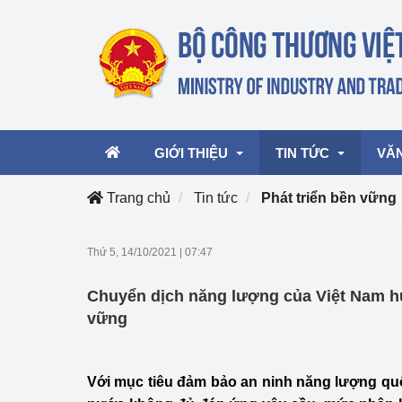
GIỚI THIỆU
TIN TỨC
VĂ
Trang chủ
Tin tức
Phát triển bền vững
Lãnh đạo Bộ
Hoạt động
Văn 
Thứ 5, 14/10/2021
|
07:47
Chức năng nhiệm vụ
Giải thưởng Công n
Văn 
Chuyển dịch năng lượng của Việt Nam h
mại, Dịch vụ Việt N
Cơ cấu tổ chức
Văn 
vững
Công Thương 57
Hoạt động của Bộ t
Với mục tiêu đảm bảo an ninh năng lượng qu