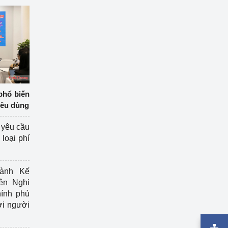
phổ biến
iêu dùng
 yêu cầu
loại phí
ành Kế
ện Nghị
ính phủ
ợi người