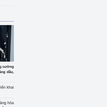
ng cường
ăng dầu,
riển khai
hàng hóa