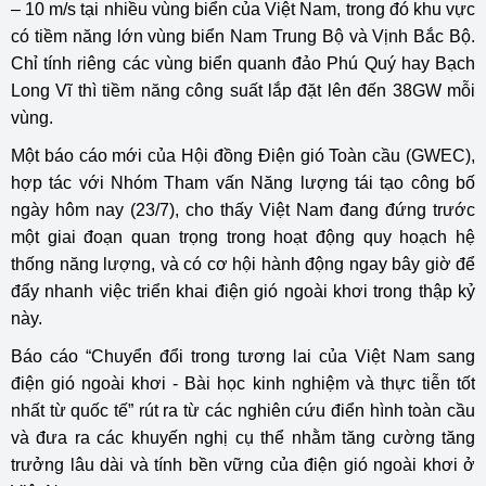
– 10 m/s tại nhiều vùng biển của Việt Nam, trong đó khu vực
có tiềm năng lớn vùng biển Nam Trung Bộ và Vịnh Bắc Bộ.
Chỉ tính riêng các vùng biển quanh đảo Phú Quý hay Bạch
Long Vĩ thì tiềm năng công suất lắp đặt lên đến 38GW mỗi
vùng.
Một báo cáo mới của Hội đồng Điện gió Toàn cầu (GWEC),
hợp tác với Nhóm Tham vấn Năng lượng tái tạo công bố
ngày hôm nay (23/7), cho thấy Việt Nam đang đứng trước
một giai đoạn quan trọng trong hoạt động quy hoạch hệ
thống năng lượng, và có cơ hội hành động ngay bây giờ để
đẩy nhanh việc triển khai điện gió ngoài khơi trong thập kỷ
này.
Báo cáo “Chuyển đổi trong tương lai của Việt Nam sang
điện gió ngoài khơi - Bài học kinh nghiệm và thực tiễn tốt
nhất từ quốc tế” rút ra từ các nghiên cứu điển hình toàn cầu
và đưa ra các khuyến nghị cụ thể nhằm tăng cường tăng
trưởng lâu dài và tính bền vững của điện gió ngoài khơi ở