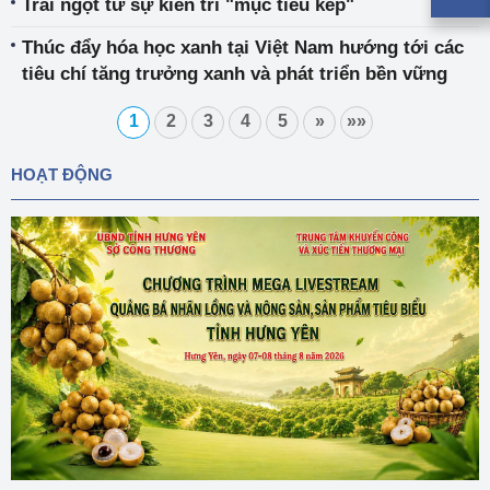
Trái ngọt từ sự kiên trì "mục tiêu kép"
Thúc đẩy hóa học xanh tại Việt Nam hướng tới các
tiêu chí tăng trưởng xanh và phát triển bền vững
1
2
3
4
5
»
»»
HOẠT ĐỘNG