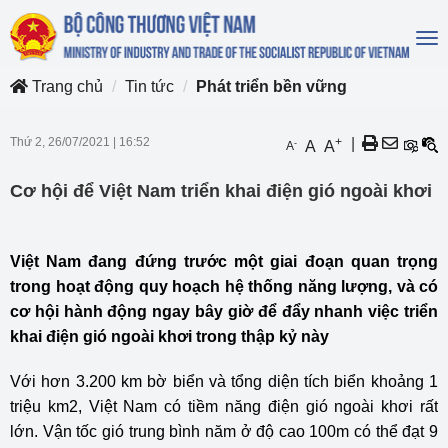
To
na
Trang chủ
Tin tức
Phát triển bền vững
Thứ 2, 26/07/2021
|
16:52
+
|
-
A
A
A
Cơ hội để Việt Nam triển khai điện gió ngoài khơi
Việt Nam đang đứng trước một giai đoạn quan trọng
trong hoạt động quy hoạch hệ thống năng lượng, và có
cơ hội hành động ngay bây giờ để đẩy nhanh việc triển
khai điện gió ngoài khơi trong thập kỷ này
Với hơn 3.200 km bờ biển và tổng diện tích biển khoảng 1
triệu km2, Việt Nam có tiềm năng điện gió ngoài khơi rất
lớn. Vận tốc gió trung bình năm ở độ cao 100m có thể đạt 9