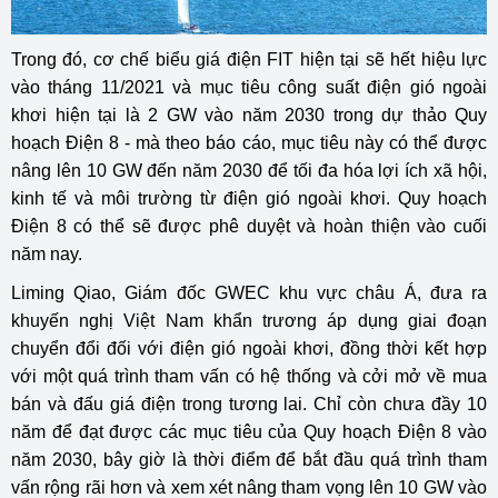
Trong đó, cơ chế biểu giá điện FIT hiện tại sẽ hết hiệu lực
vào tháng 11/2021 và mục tiêu công suất điện gió ngoài
khơi hiện tại là 2 GW vào năm 2030 trong dự thảo Quy
hoạch Điện 8 - mà theo báo cáo, mục tiêu này có thể được
nâng lên 10 GW đến năm 2030 để tối đa hóa lợi ích xã hội,
kinh tế và môi trường từ điện gió ngoài khơi. Quy hoạch
Điện 8 có thể sẽ được phê duyệt và hoàn thiện vào cuối
năm nay.
Liming Qiao, Giám đốc GWEC khu vực châu Á, đưa ra
khuyến nghị Việt Nam khẩn trương áp dụng giai đoạn
chuyển đổi đối với điện gió ngoài khơi, đồng thời kết hợp
với một quá trình tham vấn có hệ thống và cởi mở về mua
bán và đấu giá điện trong tương lai. Chỉ còn chưa đầy 10
năm để đạt được các mục tiêu của Quy hoạch Điện 8 vào
năm 2030, bây giờ là thời điểm để bắt đầu quá trình tham
vấn rộng rãi hơn và xem xét nâng tham vọng lên 10 GW vào