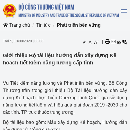
To
na
Trang chủ
Tin tức
Phát triển bền vững
Thứ 5, 13/08/2020
|
00:00
+
|
-
A
A
A
Giới thiệu Bộ tài liệu hướng dẫn xây dựng Kế
hoạch tiết kiệm năng lượng cấp tỉnh
Vụ Tiết kiệm năng lượng và Phát triển bền vững, Bộ Công
Thương trân trọng giới thiệu Bộ Tài liệu hướng dẫn xây
dựng Kế hoạch thực hiện Chương trinh Quốc gia sử dụng
năng lượng tiết kiệm và hiệu quả giai đoạn 2019 -2030 cho
các tỉnh, TP trực thuộc trung ương.
Bộ tài liệu bao gồm: Mẫu xây dựng Kế hoạch, Hướng dẫn
xây dựng và Công cụ Excel.